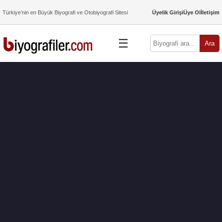
Türkiye’nin en Büyük Biyografi ve Otobiyografi Sitesi
Üyelik Girişi
Üye Ol
İletişim
☰
Ara