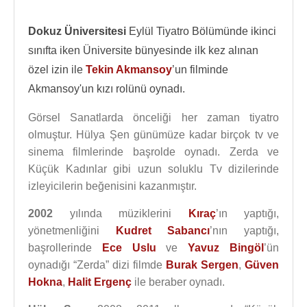
Dokuz Üniversitesi
Eylül Tiyatro Bölümünde ikinci
sınıfta iken Üniversite bünyesinde ilk kez alınan
özel izin ile
Tekin Akmansoy
’un filminde
Akmansoy'un kızı rolünü oynadı.
Görsel Sanatlarda önceliği her zaman tiyatro
olmuştur. Hülya Şen günümüze kadar birçok tv ve
sinema filmlerinde başrolde oynadı. Zerda ve
Küçük Kadınlar gibi uzun soluklu Tv dizilerinde
izleyicilerin beğenisini kazanmıştır.
2002
yılında müziklerini
Kıraç
’ın yaptığı,
yönetmenliğini
Kudret Sabancı
’nın yaptığı,
başrollerinde
Ece Uslu
ve
Yavuz Bingöl
’ün
oynadığı “Zerda” dizi filmde
Burak Sergen
,
Güven
Hokna
,
Halit Ergenç
ile beraber oynadı.