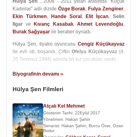
Hülya Şen
, 2008 - 2011 yılları arasında “Küçük
Kadınlar” adlı dizide
Özge Borak
,
Fulya Zenginer
,
Ekin Türkmen
,
Hande Soral
,
Elit İşcan
,
Selin
Ilgar
ve
Kıvanç Kasabalı
,
Ahmet Levendoğlu
,
Burak Sağyaşar
ile beraber oynadı.
Hülya Şen, tiyatro oyuncusu
Cengiz Küçükayvaz
ile evli idi, boşandı. Çiftin
Ofelya Küçükayvaz
(d.
26 Temmuz 1994) adında bir kız çocukları vardır.
Rol Aldığı Tiyatro Oyunları
:
Biyografinin devamı ››
2006 - Paramparça
2011 - Her Yöne 90 Dakika
Hülya Şen Filmleri
2013 - Terzinin Türküsü
2013 - Ah Evlendim, Vah Evlenemedim
Atçalı Kel Mehmet
2017 - Zaptiye
Gösterim Tarihi: 22Eylül 2017
2023 - Kabare Rabarba
Yönetmen:
Hakan Şahin
Senarist:
Hakan Şahin
,
Burcu Över
,
Ozan
Filmleri ve Dizisi
:
Bodur