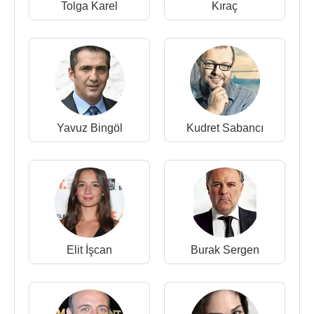
1994 - Kaygısızlar (TV Dizisi)
Tolga Karel
Kıraç
1992 - Emret Muhtarım (TV Dizisi)
1992 - Emret Bakanım (TV Dizisi)
Sanat Ekibi
:
2009 - Kurtlar Vadisi: Gladio (Kostüm Ekibi)
(Sinema Filmi)
Yavuz Bingöl
Kudret Sabancı
Kaynak:Biyografiler.com
Elit İşcan
Burak Sergen