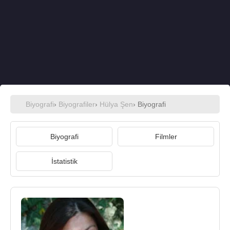
Biyografi
›
Biyografiler
›
Hülya Şen
› Biyografi
Biyografi
Filmler
İstatistik