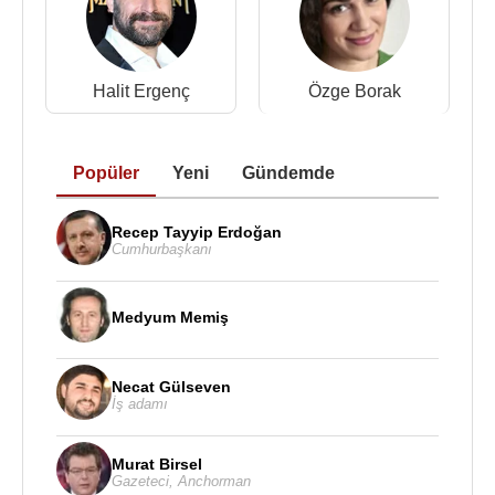
Halit Ergenç
Özge Borak
Popüler
Yeni
Gündemde
Recep Tayyip Erdoğan
Cumhurbaşkanı
Medyum Memiş
Necat Gülseven
İş adamı
Murat Birsel
Gazeteci
,
Anchorman