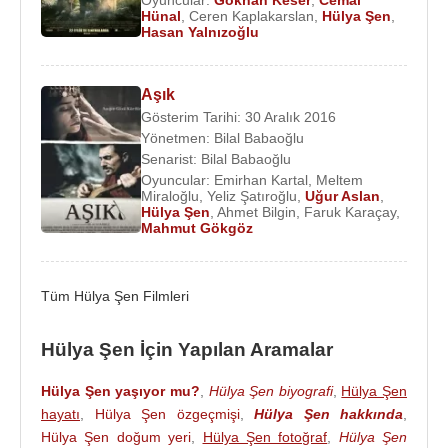
Oyuncu
:
Oyuncular:
Gökhan Keser
,
Cemal
Hünal
,
Ceren Kaplakarslan
,
Hülya Şen
,
2022 - Çöp Adam (Nesrin) (TV Dizisi)
Hasan Yalnızoğlu
2022 - Kırmızı Oda (Cevher)(TV Dizisi)
2020 - Seref Sözü (Şükran)(TV Dizisi)
Aşık
2019 - Aşk Ağlatır (Nihal Özben)(TV Dizisi)
Gösterim Tarihi: 30 Aralık 2016
2018 - Avlu (Naciye)(TV Dizisi)
Yönetmen:
Bilal Babaoğlu
2019 - Döndüm Ben (Hikmet)(Sinema Filmi)
Senarist:
Bilal Babaoğlu
2018 - Facia Üçlü (Sinema Filmi)
Oyuncular:
Emirhan Kartal
,
Meltem
Miraloğlu
,
Yeliz Şatıroğlu
,
Uğur Aslan
,
2017 - Kalbimdeki Deniz (Nursen)(TV Dizisi)
Hülya Şen
,
Ahmet Bilgin
,
Faruk Karaçay
,
2017 -
Atçalı Kel Mehmet
(Anne Ayse)(Sinema
Mahmut Gökgöz
Filmi)
2016 -
Aşık
(Gulizar Ana)(Sinema Filmi)
Tüm Hülya Şen Filmleri
2015 - O Hayat Benim 3. Sezon (Meryem) (TV
Dizisi)
Hülya Şen İçin Yapılan Aramalar
2015 - Hatırla Gönül (Mehtap) (TV Dizisi)
2015 - Serçe Sarayı (Mukaddes) (TV Dizisi)
Hülya Şen yaşıyor mu?
,
Hülya Şen biyografi
,
Hülya Şen
2014 - Yedi Güzel Adam (TV Dizisi)
hayatı
,
Hülya Şen özgeçmişi
,
Hülya Şen hakkında
,
2013 - Tatar Ramazan (Emine)(TV Dizisi)
Hülya Şen doğum yeri
,
Hülya Şen fotoğraf
,
Hülya Şen