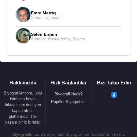
Emre Matraş
Şarkıcı
,
İş adamı
Selen Erdem
Antrenör
,
Basketbolcu
,
Sporcu
Hakkımızda
Hızlı Bağlantılar
Bizi Takip Edin
Biyografiler.com, ünlü
Biyografi Nedir?
isimlerin hayat
Popüler Biyografiler
hikayelerini derleyen
kapsamlı bir
platformdur. Her
yaşam bir iz bırakır.
Biyografiler.com'da yer alan biyografi ve makalelerin tümü,