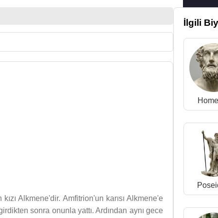
İlgili Bi
Home
Posei
 kızı Alkmene'dir. Amfitrion'un karısı Alkmene'e
girdikten sonra onunla yattı. Ardından aynı gece