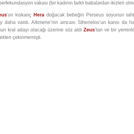
rfekundasyon vakası (bir kadının farklı babalardan ikizleri olma
eus
'un kıskanç
Hera
doğacak bebeğin Perseus soyunun taht
day daha vardı. Alkmene’nin amcası Sthenelos’un karısı da h
n kral adayı olacağı üzerine söz aldı
Zeus
’tan ve bir yemin
kten çekinmemişti.