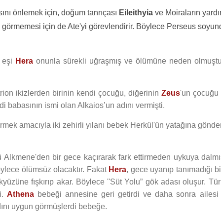
sını önlemek için, doğum tanrıçası
Eileithyia
ve Moiraların yard
 görmemesi için de Ate'yi görevlendirir. Böylece Perseus soyu
 eşi
Hera
onunla sürekli uğraşmış ve ölümüne neden olmuşt
ion ikizlerden birinin kendi çocuğu, diğerinin
Zeus
'un çocuğu 
 babasının ismi olan Alkaios’un adını vermişti.
rmek amacıyla iki zehirli yılanı bebek Herkül'ün yatağına gönde
ü Alkmene'den bir gece kaçırarak fark ettirmeden uykuya dalm
ylece ölümsüz olacaktır. Fakat
Hera
, gece uyanıp tanımadığı bir
üzüne fışkırıp akar. Böylece ''Süt Yolu” gök adası oluşur. T
i.
Athena
bebeği annesine geri getirdi ve daha sonra ailesi 
dını uygun görmüşlerdi bebeğe.