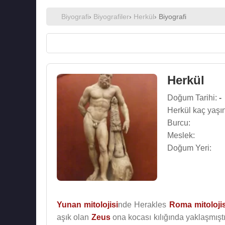
Biyografi
›
Biyografiler
›
Herkül
› Biyografi
Herkül
Doğum Tarihi:
-
Herkül kaç yaşı
Burcu:
Meslek:
Doğum Yeri:
Yunan mitolojisi
nde Herakles
Roma mitolojis
aşık olan
Zeus
ona kocası kılığında yaklaşmıştı