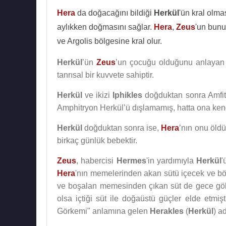
Hera
da doğacağını bildiği
Herkül
'ün kral olma
aylıkken doğmasını sağlar.
Hera
,
Zeus
'un bunu
ve Argolis bölgesine kral olur.
Herkül
’ün
Zeus
’un çocuğu olduğunu anlayan
tanrısal bir kuvvete sahiptir.
Herkül
ve ikizi
Iphikles
doğduktan sonra Amfitr
Amphitryon Herkül’ü dışlamamış, hatta ona kendi
Herkül
doğduktan sonra ise,
Hera
’nın onu öldü
birkaç günlük bebektir.
Zeus
, habercisi
Hermes
'in yardımıyla
Herkül
'
Hera
'nın memelerinden akan sütü içecek ve bö
ve boşalan memesinden çıkan süt de gece göky
olsa içtiği süt ile doğaüstü güçler elde etmişt
Görkemi" anlamına gelen
Herakles
(
Herkül
) a