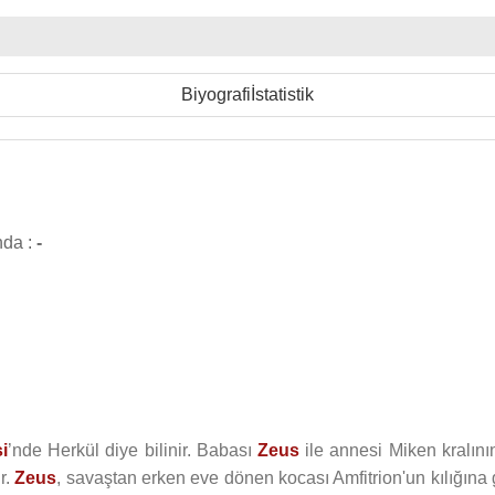
Biyografi
İstatistik
nda :
-
i
’nde Herkül diye bilinir. Babası
Zeus
ile annesi Miken kralının
r.
Zeus
, savaştan erken eve dönen kocası Amfitrion'un kılığına 