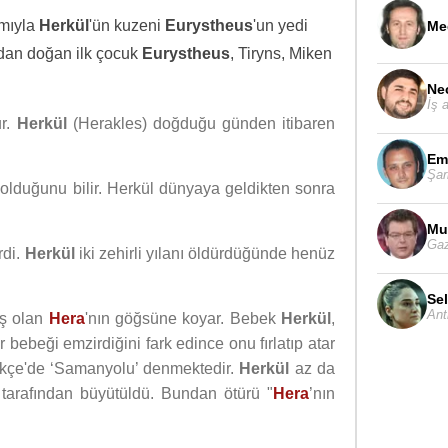
ımıyla
Herkül
'ün kuzeni
Eurystheus
'un yedi
Me
ndan doğan ilk çocuk
Eurystheus
, Tiryns, Miken
Ne
İş 
ur.
Herkül
(Herakles) doğduğu günden itibaren
Em
Şar
olduğunu bilir. Herkül dünyaya geldikten sonra
Mur
Gaz
rdi.
Herkül
iki zehirli yılanı öldürdüğünde henüz
Se
Ant
ış olan
Hera
'nın göğsüne koyar. Bebek
Herkül
,
 bebeği emzirdiğini fark edince onu fırlatıp atar
ürkçe'de ‘Samanyolu’ denmektedir.
Herkül
az da
tarafından büyütüldü. Bundan ötürü "
Hera
’nın