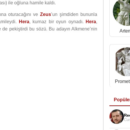
sı) ile oğluna hamile kaldı.
ına oturacağını ve
Zeus
’un şimdiden bununla
amileydi.
Hera
, kurnaz bir oyun oynadı.
Hera
,
le de pekiştirdi bu sözü. Bu adayın Alkmene’nin
Arte
Promet
Popüle
Re
Cum