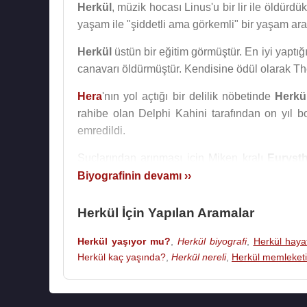
Herkül
, müzik hocası Linus'u bir lir ile öldür
yaşam ile "şiddetli ama görkemli" bir yaşam aras
Herkül
üstün bir eğitim görmüştür. En iyi yaptı
canavarı öldürmüştür. Kendisine ödül olarak The
Hera
'nın yol açtığı bir delilik nöbetinde
Herkü
rahibe olan Delphi Kahini tarafından on yıl 
emredildi.
Suçlarından arınması için Miken kralı
Euryst
Herkül’ün 12 görevi veya işleri denir.
Biyografinin devamı ››
Herkül
, tarihe en büyük katkısını "
Olimpiyat O
Herkül İçin Yapılan Aramalar
üzerine cezalandırılır ve köle olarak satılır.
özgürlüğüne kavuşur. Özgür kalır kalmaz da sav
Herkül yaşıyor mu?
,
Herkül biyografi
,
Herkül haya
saldırır. Ölümlülere yakışır bir nedenle çıkan 
Herkül kaç yaşında?
,
Herkül nereli
,
Herkül memleketi
Oyunları
nı başlatır. Bütün dünyada antik olimpi
Zeus
, Herkül'ü
Hera
'nın kıskançlığının kurban