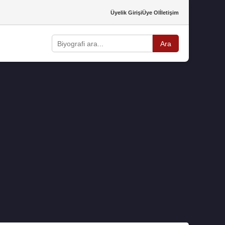
Üyelik Girişi
Üye Ol
İletişim
Ara