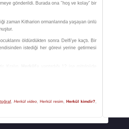
lemeye gönderildi. Burada ona "hoş ve kolay" bir
eldiği zaman Kitharion ormanlarında yaşayan ünlü
muştur.
çocuklarını öldürdükten sonra Delfi'ye kaçtı. Bir
ndisinden istediği her görevi yerine getirmesi
ir. Kralın,
Herkül
'e yaptırdığı 12 işe mitolojide
mek isteyen bir ölümlüyü suçsuz yere öldürmesi
verilen "iş"leri kanlı biçimde yerine getirir ve
sözünü yerine getirmeyen Troya kralı Laomedon'a
toğraf
,
Herkül video
,
Herkül resim
,
Herkül kimdir?
,
rılara yardım eder, bu savaş sırasında
Olimpiyat
iyle
Herkül
özdeşleştirilir.
 hizmetinde on iki büyük görev yaparsa ölümsüz