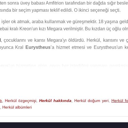
dükten sonra üvey babası Amfitrion tarafından bir dağda sığır bes
ında bir seçim yapması teklif edildi. O ikinci seçeneği seçti.
ğı işler ok atmak, araba kullanmak ve güreşmektir. 18 yaşına g
bai kralı Kreon'un kızı Megara verilmiştir. Bu kızdan üç oğlu ol
l
, çocuklarını ve karısı Megara'yı öldürdü. Herkül, karısını ve 
boyunca Kral
Eurystheus
’a hizmet etmesi ve Eurystheus'un ke
heus
'un hizmetine girip, onun her istediğini yapması gerekmişt
yunları
"nı başlatarak yapacaktır.
Herkül
, kendisine yardım et
 Üç yıl boyunca kölelik yapan
Herkül
, türlü savaş ve kendisine 
aşlarına devam eder. Kendisine verdiği bir "iş" karşılığında 
tı
,
Herkül özgeçmişi
,
Herkül hakkında
,
Herkül doğum yeri
,
Herkül fo
bu savaşın ardından Tanrıların Giagantlara karşı savaşında Tan
,
Herkül albümleri
yat oyunlarını simgelemekte kullanılan disk atan atlet heykeller
ı olarak bırakmamak arzusuyla,
Hera
’ya “Herkül, Eurystheus'un