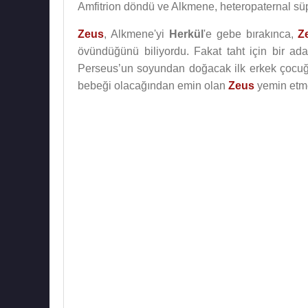
Amfitrion döndü ve Alkmene, heteropaternal süpe
Zeus
, Alkmene'yi
Herkül
'e gebe bırakınca,
Z
övündüğünü biliyordu. Fakat taht için bir a
Perseus’un soyundan doğacak ilk erkek çocuğu
bebeği olacağından emin olan
Zeus
yemin etme