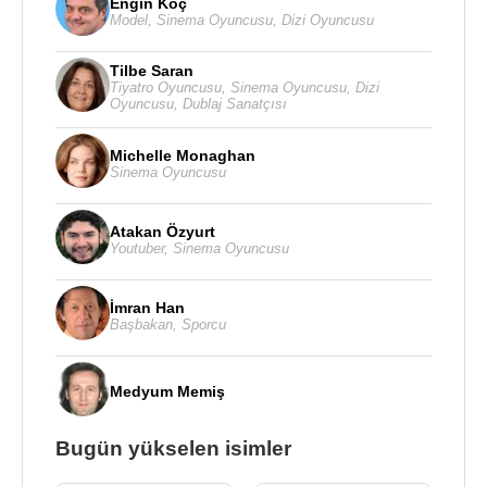
Engin Koç
Model
,
Sinema Oyuncusu
,
Dizi Oyuncusu
Tilbe Saran
Tiyatro Oyuncusu
,
Sinema Oyuncusu
,
Dizi
Oyuncusu
,
Dublaj Sanatçısı
Michelle Monaghan
Sinema Oyuncusu
Atakan Özyurt
Youtuber
,
Sinema Oyuncusu
İmran Han
Başbakan
,
Sporcu
Medyum Memiş
Bugün yükselen isimler