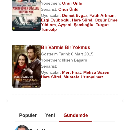
Yönetmen:
Onur Ünlü
Senarist:
Onur Ünlü
Oyuncular:
Demet Evgar
,
Fatih Artman
,
Ezgi Eyüboğlu
,
Hare Sürel
,
Özgür Emre
Yıldırım
,
Ayşenil Şamlıoğlu
,
Turgut
Tuncalp
Bir Varmis Bir Yokmus
Gösterim Tarihi: 6 Mart 2015
Yönetmen:
İlksen Başarır
Senarist:
Oyuncular:
Mert Fırat
,
Melisa Sözen
,
Hare Sürel
,
Mustafa Uzunyılmaz
Popüler
Yeni
Gündemde