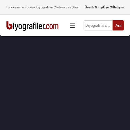
Türkiye’nin en Büyük Biyografi ve Otobiyografi Sitesi
Üyelik Girişi
Üye Ol
İletişim
☰
Ara