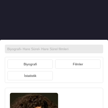
Biyografi
›
Hare Sürel
›
Hare Sürel filmleri
Biyografi
Filmler
İstatistik