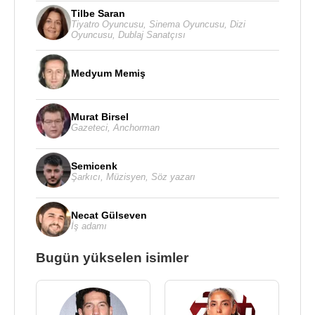
Tilbe Saran
Tiyatro Oyuncusu
,
Sinema Oyuncusu
,
Dizi
Oyuncusu
,
Dublaj Sanatçısı
Medyum Memiş
Murat Birsel
Gazeteci
,
Anchorman
Semicenk
Şarkıcı
,
Müzisyen
,
Söz yazarı
Necat Gülseven
İş adamı
Bugün yükselen isimler