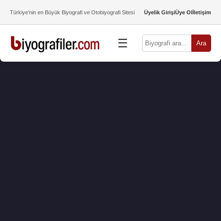
Türkiye’nin en Büyük Biyografi ve Otobiyografi Sitesi
Üyelik Girişi
Üye Ol
İletişim
☰
Ara