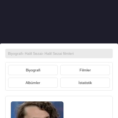
Biyografi
›
Halil Sezai
›
Halil Sezai filmleri
Biyografi
Filmler
Albümler
İstatistik