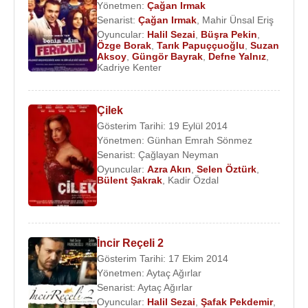
Yönetmen:
Çağan Irmak
Senarist:
Çağan Irmak
,
Mahir Ünsal Eriş
Oyuncular:
Halil Sezai
,
Büşra Pekin
,
Özge Borak
,
Tarık Papuççuoğlu
,
Suzan
Aksoy
,
Güngör Bayrak
,
Defne Yalnız
,
Kadriye Kenter
Çilek
Gösterim Tarihi: 19 Eylül 2014
Yönetmen:
Günhan Emrah Sönmez
Senarist:
Çağlayan Neyman
Oyuncular:
Azra Akın
,
Selen Öztürk
,
Bülent Şakrak
,
Kadir Özdal
İncir Reçeli 2
Gösterim Tarihi: 17 Ekim 2014
Yönetmen:
Aytaç Ağırlar
Senarist:
Aytaç Ağırlar
Oyuncular:
Halil Sezai
,
Şafak Pekdemir
,