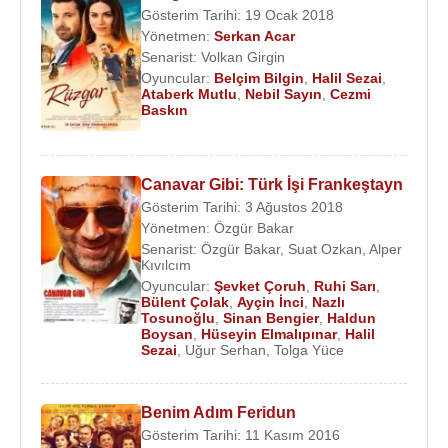
Gösterim Tarihi: 19 Ocak 2018
Yönetmen:
Serkan Acar
Senarist:
Volkan Girgin
Oyuncular:
Belçim Bilgin
,
Halil Sezai
,
Ataberk Mutlu
,
Nebil Sayın
,
Cezmi
Baskın
Canavar Gibi: Türk İşi Frankeştayn
Gösterim Tarihi: 3 Ağustos 2018
Yönetmen:
Özgür Bakar
Senarist:
Özgür Bakar
,
Suat Ozkan
,
Alper
Kıvılcım
Oyuncular:
Şevket Çoruh
,
Ruhi Sarı
,
Bülent Çolak
,
Ayçin İnci
,
Nazlı
Tosunoğlu
,
Sinan Bengier
,
Haldun
Boysan
,
Hüseyin Elmalıpınar
,
Halil
Sezai
,
Uğur Serhan
,
Tolga Yüce
Benim Adım Feridun
Gösterim Tarihi: 11 Kasım 2016