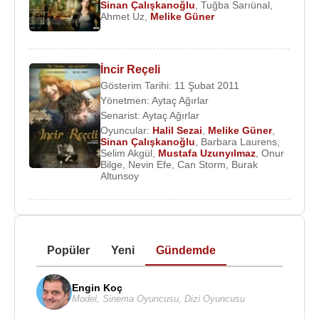
Sinan Çalışkanoğlu
,
Tuğba Sarıünal
,
Ahmet Uz
,
Melike Güner
İncir Reçeli
Gösterim Tarihi: 11 Şubat 2011
Yönetmen:
Aytaç Ağırlar
Senarist:
Aytaç Ağırlar
Oyuncular:
Halil Sezai
,
Melike Güner
,
Sinan Çalışkanoğlu
,
Barbara Laurens
,
Selim Akgül
,
Mustafa Uzunyılmaz
,
Onur
Bilge
,
Nevin Efe
,
Can Storm
,
Burak
Altunsoy
Popüler
Yeni
Gündemde
Engin Koç
Model
,
Sinema Oyuncusu
,
Dizi Oyuncusu