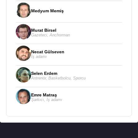
Medyum Memiş
Murat Birsel
Gazeteci
,
Anchorman
Necat Gülseven
İş adamı
Selen Erdem
Antrenör
,
Basketbolcu
,
Sporcu
Emre Matraş
Şarkıcı
,
İş adamı