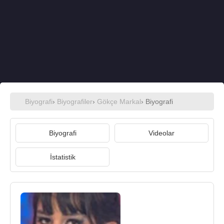
Biyografi
›
Biyografiler
›
Gökçe Markal
› Biyografi
Biyografi
Videolar
İstatistik