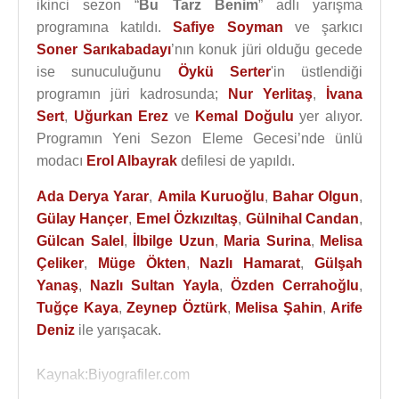
ikinci sezon “
Bu Tarz Benim
” adlı yarışma
programına katıldı.
Safiye Soyman
ve şarkıcı
Soner Sarıkabadayı
’nın konuk jüri olduğu gecede
ise sunuculuğunu
Öykü Serter
'in üstlendiği
programın jüri kadrosunda;
Nur Yerlitaş
,
İvana
Sert
,
Uğurkan Erez
ve
Kemal Doğulu
yer alıyor.
Programın Yeni Sezon Eleme Gecesi’nde ünlü
modacı
Erol Albayrak
defilesi de yapıldı.
Ada Derya Yarar
,
Amila Kuruoğlu
,
Bahar Olgun
,
Gülay Hançer
,
Emel Özkızıltaş
,
Gülnihal Candan
,
Gülcan Salel
,
İlbilge Uzun
,
Maria Surina
,
Melisa
Çeliker
,
Müge Ökten
,
Nazlı Hamarat
,
Gülşah
Yanaş
,
Nazlı Sultan Yayla
,
Özden Cerrahoğlu
,
Tuğçe Kaya
,
Zeynep Öztürk
,
Melisa Şahin
,
Arife
Deniz
ile yarışacak.
Kaynak:Biyografiler.com