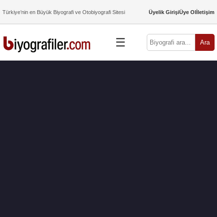
Türkiye’nin en Büyük Biyografi ve Otobiyografi Sitesi
Üyelik Girişi
Üye Ol
İletişim
☰
Ara