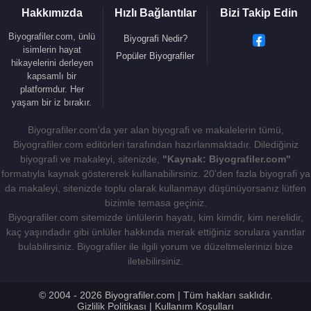
Hakkımızda
Hızlı Bağlantılar
Bizi Takip Edin
Biyografiler.com, ünlü
Biyografi Nedir?
isimlerin hayat
Popüler Biyografiler
hikayelerini derleyen
kapsamlı bir
platformdur. Her
yaşam bir iz bırakır.
Biyografiler.com'da yer alan biyografi ve makalelerin tümü,
Biyografiler.com editörleri tarafından hazırlanmaktadır. Dilediğiniz
biyografi ve makaleyi, sitenizde,
"Kaynak: Biyografiler.com"
formatıyla kaynak göstererek kullanabilirsiniz. 20'den fazla biyografi ya
da makaleyi, sitenizde toplu olarak kullanmayı düşünüyorsanız lütfen
bizimle temasa geçiniz.
Biyografiler.com sitemizde ünlülerin hayatı, kim kimdir, kim nerelidir,
kaç yaşındadır gibi ünlüler hakkında merak ettiğiniz sorulara yanıtlar
bulabilirsiniz. Biyografiler ile ilgili yorum ve düzeltmelerinizi bize
iletebilirsiniz.
© 2004 - 2026 Biyografiler.com | Tüm hakları saklıdır.
Gizlilik Politikası
|
Kullanım Koşulları