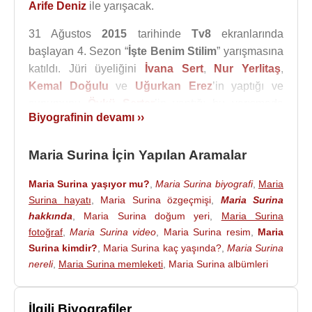
Arife Deniz
ile yarışacak.
31 Ağustos
2015
tarihinde
Tv8
ekranlarında
başlayan 4. Sezon “
İşte Benim Stilim
” yarışmasına
katıldı. Jüri üyeliğini
İvana Sert
,
Nur Yerlitaş
,
Kemal Doğulu
ve
Uğurkan Erez
’in yaptığı ve
sunumunu
Öykü Serter
’in yaptığı bu yarışmada
Biyografinin devamı ››
Aycan Nurcan Şencan
,
Ayşegül Melisa Doğan
,
Ayşenur Balcı
,
Çiğdem Çelik
,
Emel Özkızıltaş
,
Maria Surina İçin Yapılan Aramalar
Ezgi Baylar
,
Ezgi Ünal
,
Gizem Güler
,
Gülnihal
Candan
,
Gülşah Yılmaz
, Maria Surina,
Nazlı
Maria Surina yaşıyor mu?
,
Maria Surina biyografi
,
Maria
Sultan Yayla
,
Özden Cerrahoğlu
,
Tuğçe Ergişi
ile
Surina hayatı
,
Maria Surina özgeçmişi
,
Maria Surina
yarışacak.
hakkında
,
Maria Surina doğum yeri
,
Maria Surina
fotoğraf
,
Maria Surina video
,
Maria Surina resim
,
Maria
5 Eylül
2015 gecesi yapılan ilk eleme gecesinde
Surina kimdir?
,
Maria Surina kaç yaşında?
,
Maria Surina
Jüri oylaması sonunda
Maria Surina
elendi.
nereli
,
Maria Surina memleketi
,
Maria Surina albümleri
Kaynak:Biyografiler.com
İlgili Biyografiler