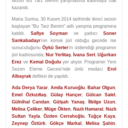
sezon Bu Tarz Benim yarışmasına katılmaya hak
kazandı.
Maria Surina, 30 Kasım 2014 tarihinde ikinci sezon
başlayan “Bu Tarz Benim” adlı yarışma programına
katıldı.
Safiye Soyman
ve şarkıcı
Soner
Sarıkabadayı
’nın konuk jüri olduğu gecede ise
sunuculuğunu
Öykü Serter
'in üstlendiği programın
jüri kadrosunda;
Nur Yerlitaş
,
İvana Sert
,
Uğurkan
Erez
ve
Kemal Doğulu
yer alıyor. Programın Yeni
Sezon Eleme Gecesi’nde ünlü modacı
Erol
Albayrak
defilesi de yapıldı.
Ada Derya Yarar
,
Amila Kuruoğlu
,
Bahar Olgun
,
Emel Özkızıltaş
,
Gülay Hançer
,
Gülcan Salel
,
Gülnihal Candan
,
Gülşah Yanaş
,
İlbilge Uzun
,
Melisa Çeliker
,
Müge Ökten
,
Nazlı Hamarat
,
Nazlı
Sultan Yayla
,
Özden Cerrahoğlu
,
Tuğçe Kaya
,
Zeynep Öztürk
,
Gökçe Markal
,
Melisa Şahin
,