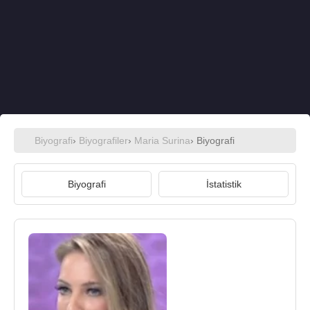
Biyografi
›
Biyografiler
›
Maria Surina
› Biyografi
Biyografi
İstatistik