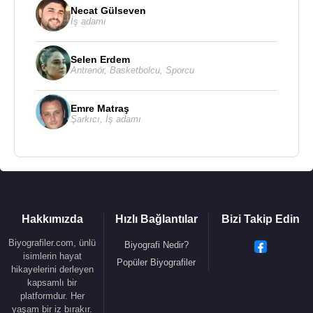
Necat Gülseven
İş adamı
Selen Erdem
Antrenör
,
Basketbolcu
,
Sporcu
Emre Matraş
Şarkıcı
,
İş adamı
Hakkımızda
Hızlı Bağlantılar
Bizi Takip Edin
Biyografiler.com, ünlü
Biyografi Nedir?
isimlerin hayat
Popüler Biyografiler
hikayelerini derleyen
kapsamlı bir
platformdur. Her
yaşam bir iz bırakır.