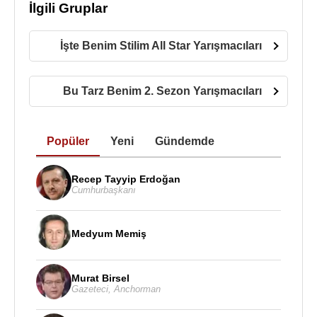
İlgili Gruplar
İşte Benim Stilim All Star Yarışmacıları
Bu Tarz Benim 2. Sezon Yarışmacıları
Popüler
Yeni
Gündemde
Recep Tayyip Erdoğan
Cumhurbaşkanı
Medyum Memiş
Murat Birsel
Gazeteci
,
Anchorman