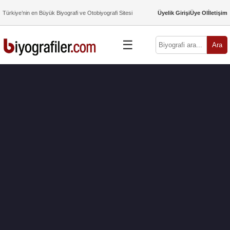
Türkiye’nin en Büyük Biyografi ve Otobiyografi Sitesi
Üyelik Girişi
Üye Ol
İletişim
☰
Ara