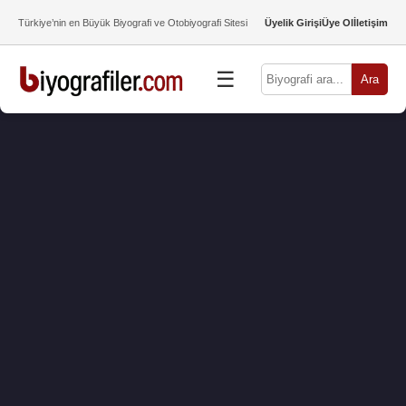
Türkiye’nin en Büyük Biyografi ve Otobiyografi Sitesi
Üyelik Girişi
Üye Ol
İletişim
☰
Ara