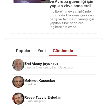
ve Avrupa güvenliği için
yapılan zirve sona erdi.
İngiltere'nin ev sahipliğinde
Londra'da Ukrayna için kalıcı
barış ve Avrupa güvenliği için
yapılan zirve sona erdi.
İngiltere'nin ev sa...
Popüler
Yeni
Gündemde
Erol Aksoy (oyuncu)
Sinema Oyuncusu
,
Dizi Oyuncusu
Mahmut Karaaslan
Bürokrat
Recep Tayyip Erdoğan
Cumhurbaşkanı