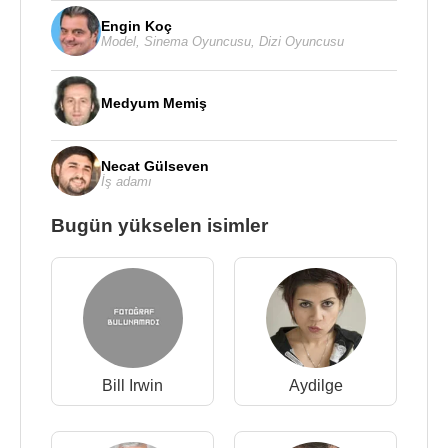
Engin Koç
Model
,
Sinema Oyuncusu
,
Dizi Oyuncusu
Medyum Memiş
Necat Gülseven
İş adamı
Bugün yükselen isimler
Bill Irwin
Aydilge