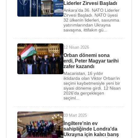
Liderler Zirvesi Başladı
Ankara’da 36. NATO Liderler
Zirvesi Başladı. NATO üyesi
32 ülkenin liderleri, savunma
yatırımlarından Ukrayna
savaşına, ittifakın gü...
12 Nisan 2026
Orban dönemi sona
erdi, Peter Magyar tarihi
zafer kazandı
Macaristan, 16 yıldır
iktidarda olan Viktor Orban’in
seçimi kaybetmesiyle yeni bir
siyasi döneme girdi. 12 Nisan
2026’da gerçekleşen
seçiml...
03 Mart 2025
İngiltere'nin ev
sahipliğinde Londra'da
Ukrayna için kalıcı barış