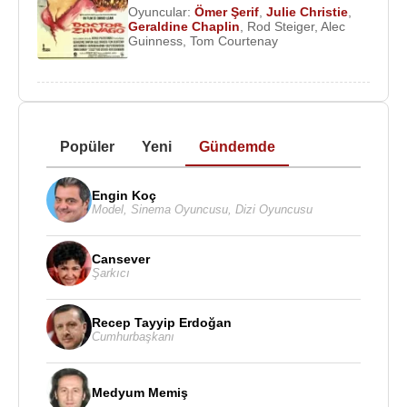
Oyuncular:
Ömer Şerif
,
Julie Christie
,
Geraldine Chaplin
,
Rod Steiger
,
Alec
Guinness
,
Tom Courtenay
Popüler
Yeni
Gündemde
Engin Koç
Model
,
Sinema Oyuncusu
,
Dizi Oyuncusu
Cansever
Şarkıcı
Recep Tayyip Erdoğan
Cumhurbaşkanı
Medyum Memiş