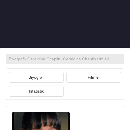
Biyografi
›
Geraldine Chaplin
›
Geraldine Chaplin filmleri
Biyografi
Filmler
İstatistik