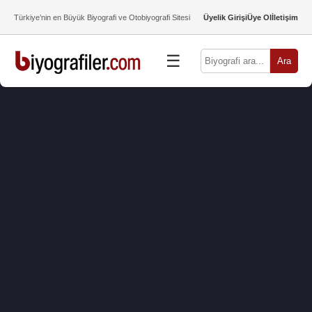
Türkiye’nin en Büyük Biyografi ve Otobiyografi Sitesi
Üyelik Girişi
Üye Ol
İletişim
☰
Ara