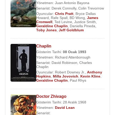
Yönetmen:
Juan Antonio Bayona
Senarist:
Derek Connolly
,
Colin Trevorrow
Oyuncular:
Chris Pratt
,
Bryce Dallas
Howard
,
Rafe Spall
,
BD Wong
,
James
Cromwell
,
Ted Levine
,
Justice Smith
,
Geraldine Chaplin
,
Daniella Pineda
,
Toby Jones
,
Jeff Goldblum
Chaplin
Gösterim Tarihi:
08 Ocak
1993
Yönetmen:
Richard Attenborough
Senarist:
David Robinson
,
Charles
Chaplin
Oyuncular:
Robert Downey Jr.
,
Anthony
Hopkins
,
Milla Jovovich
,
Kevin Kline
,
Geraldine Chaplin
,
Paul Rhys
Doctor Zhivago
Gösterim Tarihi: 28 Aralık 1968
Yönetmen:
David Lean
Senarist: