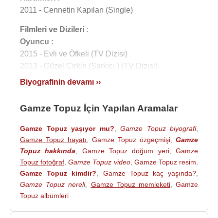
2011 - Cennetin Kapıları (Single)
Filmleri ve Dizileri
:
Oyuncu :
2015 - Evli ve Öfkeli (TV Dizisi)
2013 - Güzel Çirkin (Şarkıcı ) (TV Dizisi)
2012 - Ben Bilmem Eşim Bilir (Tv Programı)
Biyografinin devamı ››
2011 - Mavi Kelebekler (Derya Latic) (TV Dizisi)
2011 - Burada Laf Çok (KENDİSİ) (Tv Programı)
Gamze Topuz İçin Yapılan Aramalar
2010 - Türk Malı (Burcu) (TV Dizisi)
2010 - Gecekondu (Kendisi) (Tv Programı) 2010
Gamze Topuz yaşıyor mu?
,
Gamze Topuz biyografi
,
2010 - Aşk ve Ceza (Derya) (TV Dizisi)
Gamze Topuz hayatı
,
Gamze Topuz özgeçmişi
,
Gamze
2009 - SüpüRRR (Serap) (Sinema Filmi)
Topuz hakkında
,
Gamze Topuz doğum yeri
,
Gamze
Topuz fotoğraf
,
Gamze Topuz video
,
Gamze Topuz resim
,
2007 - Doktorlar 2. Sezon (Zeynep Öztürk) (TV
Gamze Topuz kimdir?
,
Gamze Topuz kaç yaşında?
,
Dizisi)
Gamze Topuz nereli
,
Gamze Topuz memleketi
,
Gamze
2005 - Beşinci Boyut (Selma) (TV Dizisi)
Topuz albümleri
2004 - En İyi Arkadaşım (Banu) (TV Dizisi)