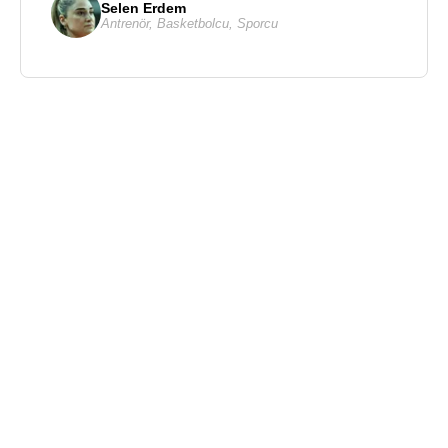
Selen Erdem
Antrenör
,
Basketbolcu
,
Sporcu