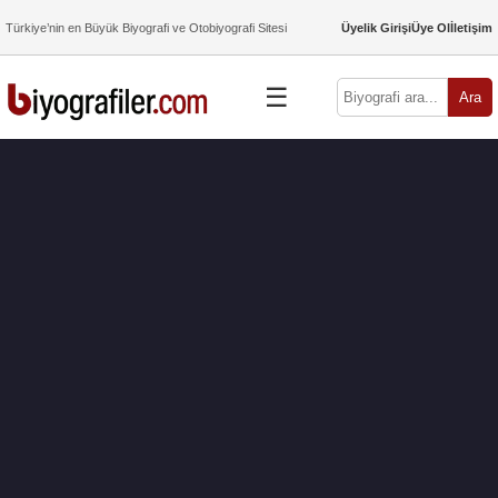
Türkiye’nin en Büyük Biyografi ve Otobiyografi Sitesi
Üyelik Girişi
Üye Ol
İletişim
☰
Ara