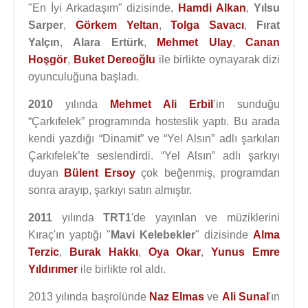
"En İyi Arkadaşım" dizisinde,
Hamdi Alkan
,
Yılsu
Sarper
,
Görkem Yeltan
,
Tolga Savacı
,
Fırat
Yalçın
,
Alara Ertürk
,
Mehmet Ulay
,
Canan
Hoşgör
,
Buket Dereoğlu
ile birlikte oynayarak dizi
oyunculuğuna başladı.
2010
yılında
Mehmet Ali Erbil
’in sunduğu
“Çarkıfelek” programında hosteslik yaptı. Bu arada
kendi yazdığı “Dinamit” ve “Yel Alsın” adlı şarkıları
Çarkıfelek’te seslendirdi. “Yel Alsın” adlı şarkıyı
duyan
Bülent Ersoy
çok beğenmiş, programdan
sonra arayıp, şarkıyı satın almıştır.
2011
yılında
TRT1
'de yayınlan ve müziklerini
Kıraç'ın yaptığı "
Mavi Kelebekler
" dizisinde
Alma
Terzic
,
Burak Hakkı
,
Oya Okar
,
Yunus Emre
Yıldırımer
ile birlikte rol aldı.
2013 yılında başrolünde
Naz Elmas
ve
Ali Sunal
'ın