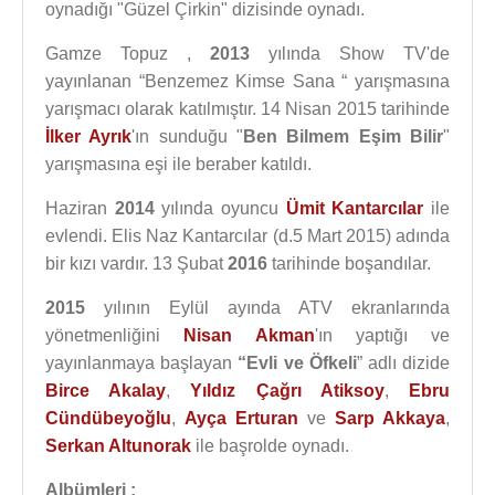
oynadığı "Güzel Çirkin" dizisinde oynadı.
Gamze Topuz ,
2013
yılında Show TV'de
yayınlanan “Benzemez Kimse Sana “ yarışmasına
yarışmacı olarak katılmıştır. 14 Nisan 2015 tarihinde
İlker Ayrık
'ın sunduğu "
Ben Bilmem Eşim Bilir
"
yarışmasına eşi ile beraber katıldı.
Haziran
2014
yılında oyuncu
Ümit Kantarcılar
ile
evlendi. Elis Naz Kantarcılar (d.5 Mart 2015) adında
bir kızı vardır. 13 Şubat
2016
tarihinde boşandılar.
2015
yılının Eylül ayında ATV ekranlarında
yönetmenliğini
Nisan Akman
'ın yaptığı ve
yayınlanmaya başlayan
“Evli ve Öfkeli
” adlı dizide
Birce Akalay
,
Yıldız Çağrı Atiksoy
,
Ebru
Cündübeyoğlu
,
Ayça Erturan
ve
Sarp Akkaya
,
Serkan Altunorak
ile başrolde oynadı.
Albümleri :