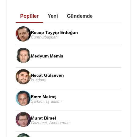
Popüler
Yeni
Gündemde
Recep Tayyip Erdoğan
Cumhurbaşkanı
Medyum Memiş
Necat Gülseven
İş adamı
Emre Matraş
Şarkıcı
,
İş adamı
Murat Birsel
Gazeteci
,
Anchorman