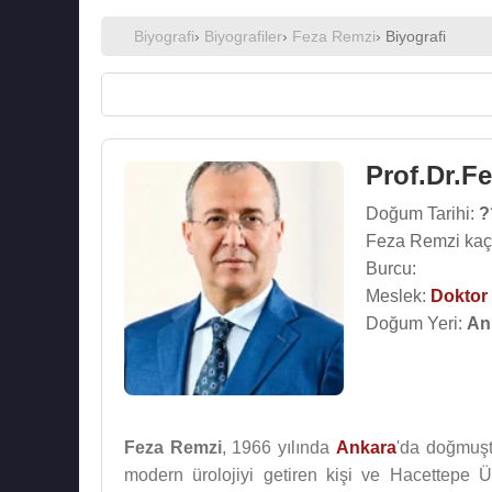
Biyografi
›
Biyografiler
›
Feza Remzi
› Biyografi
Prof.Dr.F
Doğum Tarihi:
?
Feza Remzi kaç
Burcu:
Meslek:
Doktor
Doğum Yeri:
An
Feza Remzi
, 1966 yılında
Ankara
'da doğmuşt
modern ürolojiyi getiren kişi ve Hacettepe Ü