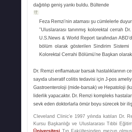
dağıtılıp geniş yankı buldu. Bültende
Feza Remzi'nin ataması şu cümlelerle duyur
"Uluslararası tanınmış kolorektal cerrah Dr
U.S.News & World Report tarafından ABD'de 
bölüm olarak gösterilen Sindirim Sistemi 
Kolorektal Cerrahi Bölümü'ne Başkan olarak
Dr. Remzi enflamatuar barsak hastalıklarının ce
sayıda ulseratif colitis tedavisi için J-pos ameli
Gastroenteroloji (mide-barsak) ve Hepatoloji (kar
liderlik yapacaktır. Dr. Remzi kompleks hastala
sevk eden doktorlarla ömür boyu sürecek bir ili
Cleveland Clinic'e 1997 yılında katılan Dr.
Kursu Başkanlığı ve Uluslararası Tıbbi Eğiti
Üniversitesi
Tıp Fakültesinden mezun olmuştur