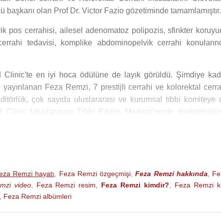
üsü başkanı olan Prof Dr. Victor Fazio gözetiminde tamamlamıştır.
lvik pos cerrahisi, ailesel adenomatoz polipozis, sfinkter koruy
cerrahi tedavisi, komplike abdominopelvik cerrahi konuların
Clinic'te en iyi hoca ödülüne de layık görüldü. Şimdiye kad
 yayınlanan Feza Remzi, 7 prestijli cerrahi ve kolorektal cerra
ditörlük, çok sayıda uluslararası ve kurumsal tıbbi komiteye 
d Clinic Uluslararası Tıbbi Eğitim Merkezi'ninde direktörlüğü
ilk olarak biliniyor. Örneğin Aralık 2007'de dünyada ilk kez tek 
le (laparoskopik) kalın barsak ameliyatı yaptı. Ulseratif kolit 
la klinik çalışmaya başkanlık yaptı ya da katıldı. Ayrıca Pos cerr
eza Remzi hayatı
,
Feza Remzi özgeçmişi
,
Feza Remzi hakkında
,
Fe
 sistemini o kurdu.
mzi video
,
Feza Remzi resim
,
Feza Remzi kimdir?
,
Feza Remzi k
,
Feza Remzi albümleri
erna Remzi
de Cleveland Clinic'te Cildiye Bölümünde akadem
bir oğlu vardır.