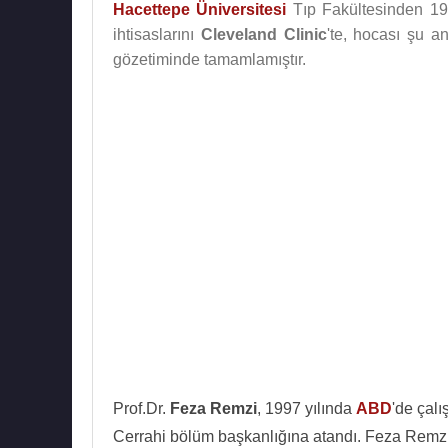
Hacettepe Üniversitesi
Tıp Fakültesinden 198
ihtisaslarını
Cleveland Clinic
'te, hocası şu a
gözetiminde tamamlamıştır.
Prof.Dr.
Feza Remzi
, 1997 yılında
ABD
'de çal
Cerrahi bölüm başkanlığına atandı. Feza Remzi