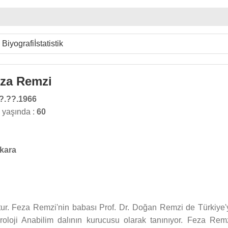
Biyografi
İstatistik
eza Remzi
?.??.1966
 yaşında :
60
kara
ur. Feza Remzi'nin babası Prof. Dr. Doğan Remzi de Türkiye'
roloji Anabilim dalının kurucusu olarak tanınıyor. Feza Remz