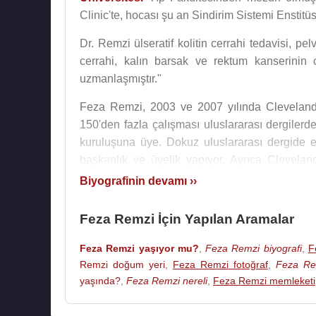
Clinic'te, hocası şu an Sindirim Sistemi Enstit
Dr. Remzi ülseratif kolitin cerrahi tedavisi, pe
cerrahi, kalın barsak ve rektum kanserinin 
uzmanlaşmıştır."
Feza Remzi, 2003 ve 2007 yılında Cleveland 
150'den fazla çalışması uluslararası dergilerde
kuruluşuna üye. Dokuz uluslararası dergide e
başkanlık ve üyelik yapıyor. Ayrıca Clevelan
yürütüyor.
Biyografinin devamı ››
Feza Remzi
'nin pek çok çalışması da alanında 
Feza Remzi İçin Yapılan Aramalar
insizyon (cerrahi yara) kullanarak kapalı yöntem
ilgili olan araştırmalara öncülük etti, 70'den faz
Feza Remzi yaşıyor mu?
,
Feza Remzi biyografi
,
F
hastalarını içeren dünyada en büyük hasta kayıt
Remzi doğum yeri
,
Feza Remzi fotoğraf
,
Feza Re
yaşında?
,
Feza Remzi nereli
,
Feza Remzi memleketi
Feza Remzi
'nin 1995 yılında evlendiği eşi Dr.
B
kadroda hoca olarak çalışıyor. Merit Arda adında 