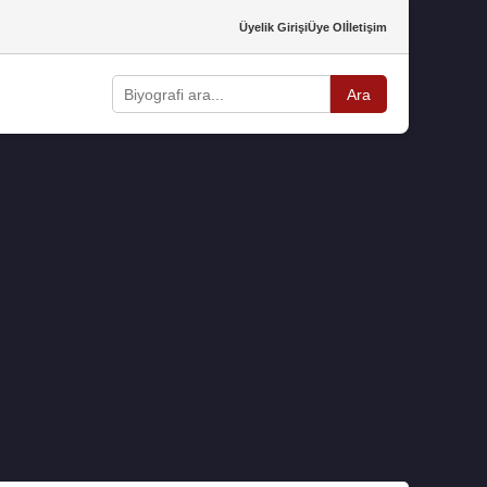
Üyelik Girişi
Üye Ol
İletişim
Ara