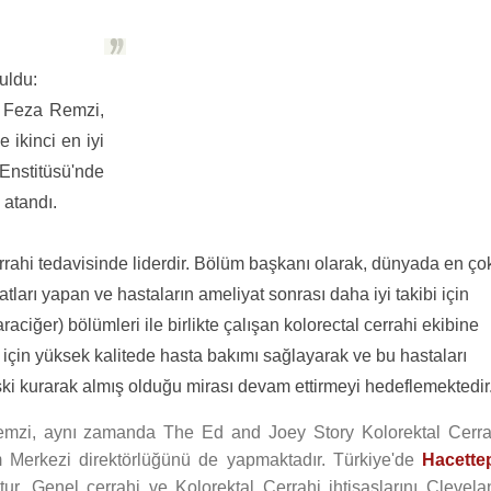
uldu:
. Feza Remzi,
ikinci en iyi
Enstitüsü'nde
 atandı.
rrahi tedavisinde liderdir. Bölüm başkanı olarak, dünyada en ço
yatları yapan ve hastaların ameliyat sonrası daha iyi takibi için
aciğer) bölümleri ile birlikte çalışan kolorectal cerrahi ekibine
r için yüksek kalitede hasta bakımı sağlayarak ve bu hastaları
şki kurarak almış olduğu mirası devam ettirmeyi hedeflemektedir
 Remzi, aynı zamanda The Ed and Joey Story Kolorektal Cerra
m Merkezi direktörlüğünü de yapmaktadır. Türkiye'de
Hacette
. Genel cerrahi ve Kolorektal Cerrahi ihtisaslarını Clevela