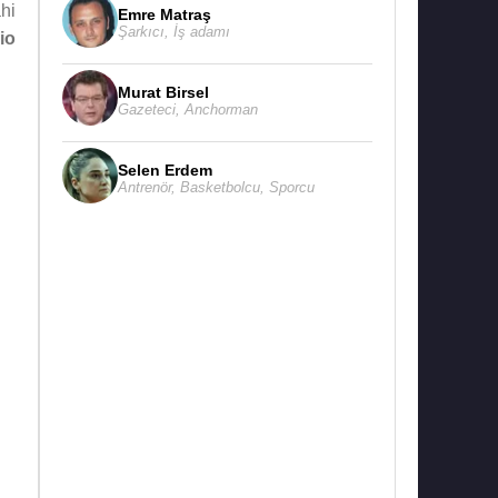
hi
Emre Matraş
Şarkıcı
,
İş adamı
io
Murat Birsel
Gazeteci
,
Anchorman
Selen Erdem
Antrenör
,
Basketbolcu
,
Sporcu