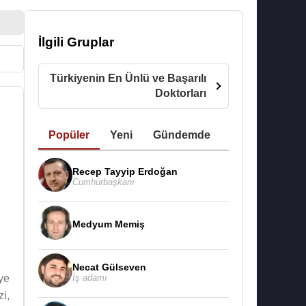
İlgili Gruplar
Türkiyenin En Ünlü ve Başarılı
Doktorları
Popüler
Yeni
Gündemde
Recep Tayyip Erdoğan
Cumhurbaşkanı
Medyum Memiş
Necat Gülseven
İş adamı
ye
i,