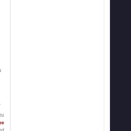
k
.
hi
pe
nd