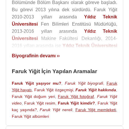
Bölümünde Bölüm Başkanı olarak göreve başladı.
Bu görevi 2013 yılına dek sürdürdü. Faruk Yiğit
2010-2013 yılları arasında
Yıldız Teknik
Üniversitesi
Fen Bilimleri Enstitüsü Müdürlüğü,
2013-2016 yılları arasında
Yıldız Teknik
Üniversitesi
Makine Fakültesi Dekanlığı, 2014-
2016 yılları arasında ise
Yıldız Teknik Üniversitesi
Yönetimden Sorumlu Rektör Yardımcılığı yaptı.
Biyografinin devamı ››
2017-2018 yılları arasında
TUSAŞ
- Türk Havacılık
ve Uzay Sanayii A.Ş.'de danışman ve Savunma
Faruk Yiğit İçin Yapılan Aramalar
Sanayii Başkanlığı Yürütme Kurulu Başkanı olarak
görev yaptı.
Faruk Yiğit yaşıyor mu?
,
Faruk Yiğit biyografi
,
Faruk
Yiğit hayatı
,
Faruk Yiğit özgeçmişi
,
Faruk Yiğit hakkında
,
Prof. Dr.
Faruk Yiğit
, 2018 yılında T.C.
Faruk Yiğit doğum yeri
,
Faruk Yiğit fotoğraf
,
Faruk Yiğit
Cumhurbaşkanlığı Savunma Sanayii Başkan
video
,
Faruk Yiğit resim
,
Faruk Yiğit kimdir?
,
Faruk Yiğit
Yardımcılığına atandı. 9 Temmuz 2018 tarih ve 703
kaç yaşında?
,
Faruk Yiğit nereli
,
Faruk Yiğit memleketi
,
sayılı KHK ile Savunma Sanayii Başkan Yardımcısı
Faruk Yiğit albümleri
olarak görevini sürdürmekte ve Roketsan A.Ş.'de