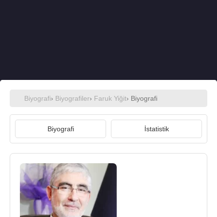
Biyografi
›
Biyografiler
›
Faruk Yiğit
› Biyografi
Biyografi
İstatistik