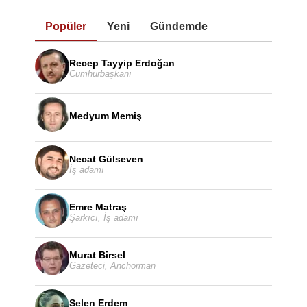
Yönetim Kurulu Başkanlığı yapmaktadır.
Popüler
Yeni
Gündemde
Faruk Yiğit, Aralık 2020 yılında
ABD
’nin Türkiye’ye
yönelik açıkladığı CAATSA yaptırımları listesinde
yer aldı. (Uzun haliyle
ABD
'nin Hasımlarıyla
Recep Tayyip Erdoğan
Cumhurbaşkanı
Yaptırımlar Yoluyla Mücadele Yasası anlamına
gelen CAATSA)
Medyum Memiş
Kaynak:Biyografiler.com
Necat Gülseven
İş adamı
Emre Matraş
Şarkıcı
,
İş adamı
Murat Birsel
Gazeteci
,
Anchorman
Selen Erdem