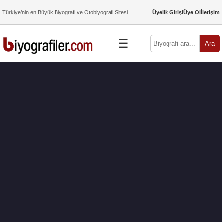
Türkiye’nin en Büyük Biyografi ve Otobiyografi Sitesi
Üyelik Girişi
Üye Ol
İletişim
☰
Ara