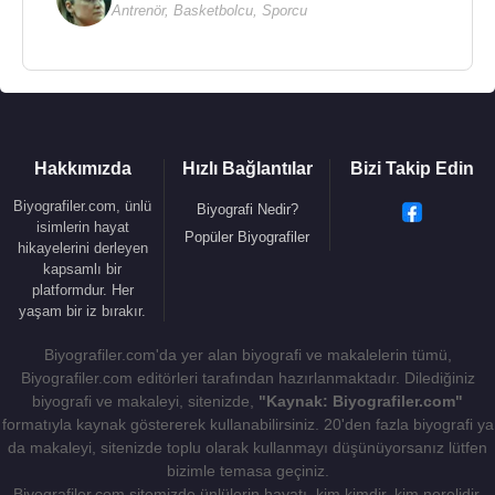
Antrenör
,
Basketbolcu
,
Sporcu
Hakkımızda
Hızlı Bağlantılar
Bizi Takip Edin
Biyografiler.com, ünlü
Biyografi Nedir?
isimlerin hayat
Popüler Biyografiler
hikayelerini derleyen
kapsamlı bir
platformdur. Her
yaşam bir iz bırakır.
Biyografiler.com'da yer alan biyografi ve makalelerin tümü,
Biyografiler.com editörleri tarafından hazırlanmaktadır. Dilediğiniz
biyografi ve makaleyi, sitenizde,
"Kaynak: Biyografiler.com"
formatıyla kaynak göstererek kullanabilirsiniz. 20'den fazla biyografi ya
da makaleyi, sitenizde toplu olarak kullanmayı düşünüyorsanız lütfen
bizimle temasa geçiniz.
Biyografiler.com sitemizde ünlülerin hayatı, kim kimdir, kim nerelidir,