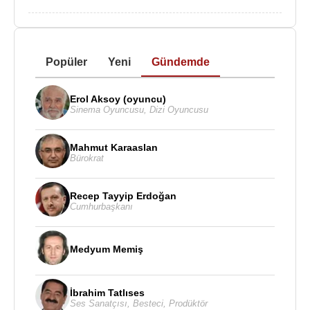
Popüler
Yeni
Gündemde
Erol Aksoy (oyuncu)
Sinema Oyuncusu
,
Dizi Oyuncusu
Mahmut Karaaslan
Bürokrat
Recep Tayyip Erdoğan
Cumhurbaşkanı
Medyum Memiş
İbrahim Tatlıses
Ses Sanatçısı
,
Besteci
,
Prodüktör