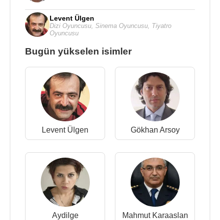
Levent Ülgen
Dizi Oyuncusu
,
Sinema Oyuncusu
,
Tiyatro
Oyuncusu
Bugün yükselen isimler
Levent Ülgen
Gökhan Arsoy
Aydilge
Mahmut Karaaslan