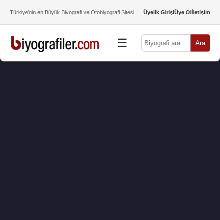
Türkiye’nin en Büyük Biyografi ve Otobiyografi Sitesi
Üyelik Girişi
Üye Ol
İletişim
☰
Ara