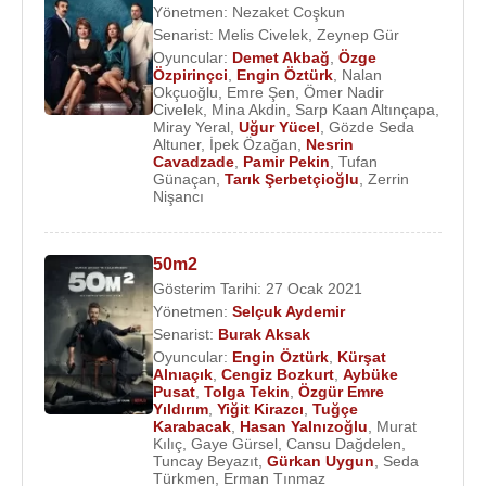
Yönetmen:
Nezaket Coşkun
Senarist:
Melis Civelek
,
Zeynep Gür
Oyuncular:
Demet Akbağ
,
Özge
Özpirinçci
,
Engin Öztürk
,
Nalan
Okçuoğlu
,
Emre Şen
,
Ömer Nadir
Civelek
,
Mina Akdin
,
Sarp Kaan Altınçapa
,
Miray Yeral
,
Uğur Yücel
,
Gözde Seda
Altuner
,
İpek Özağan
,
Nesrin
Cavadzade
,
Pamir Pekin
,
Tufan
Günaçan
,
Tarık Şerbetçioğlu
,
Zerrin
Nişancı
50m2
Gösterim Tarihi: 27 Ocak 2021
Yönetmen:
Selçuk Aydemir
Senarist:
Burak Aksak
Oyuncular:
Engin Öztürk
,
Kürşat
Alnıaçık
,
Cengiz Bozkurt
,
Aybüke
Pusat
,
Tolga Tekin
,
Özgür Emre
Yıldırım
,
Yiğit Kirazcı
,
Tuğçe
Karabacak
,
Hasan Yalnızoğlu
,
Murat
Kılıç
,
Gaye Gürsel
,
Cansu Dağdelen
,
Tuncay Beyazıt
,
Gürkan Uygun
,
Seda
Türkmen
,
Erman Tınmaz