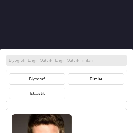
Biyografi
›
Engin Öztürk
›
Engin Öztürk filmleri
Biyografi
Filmler
İstatistik