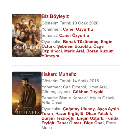
Biz Böyleyiz
Gösterim Tarihi: 10 Ocak 2020
Yönetmen:
Caner Özyurtlu
Senarist:
Caner Özyurtlu
Oyuncular:
Berrak Tüzünataç
,
Engin
Öztürk
,
Şebnem Bozoklu
,
Özge
Özpirinçci
,
Meriç Aral
,
Boran Kuzum
,
Hümeyra
Hakan: Muhafız
Gösterim Tarihi: 14 Aralık 2018
Yönetmen:
Can Evrenol
,
Umut Aral
,
Gönenç Uyanık
,
Gökhan Tiryaki
Senarist:
Binnur Karaevli
,
Aşkım Özbek
,
Atilla Ünsal
Oyuncular:
Çağatay Ulusoy
,
Ayça Ayşin
Turan
,
Hazar Ergüçlü
,
Okan Yalabık
,
Burçin Terzioğlu
,
Engin Öztürk
,
Funda
Eryiğit
,
Taner Ölmez
,
Bige Önal
,
Emre
Mutlu