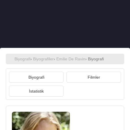
Biyografi
›
Biyografiler
›
Emilie De Ravin
› Biyografi
Biyografi
Filmler
İstatistik