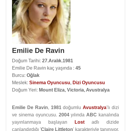
Emilie De Ravin
Doğum Tarihi:
27.Aralık.1981
Emilie De Ravin kaç yaşında :
45
Burcu:
Oğlak
Meslek:
Sinema Oyuncusu
,
Dizi Oyuncusu
Doğum Yeri:
Mount Eliza, Victoria, Avustralya
Emilie De Ravin
,
1981
doğumlu
Avustralya
’lı dizi
ve sinema oyuncusu.
2004
yılında
ABC
kanalında
yayınlanmaya başlayan
Lost
adlı dizide
canlandırdığı '
Claire Littleton
' karakteriyle tanınıyor.