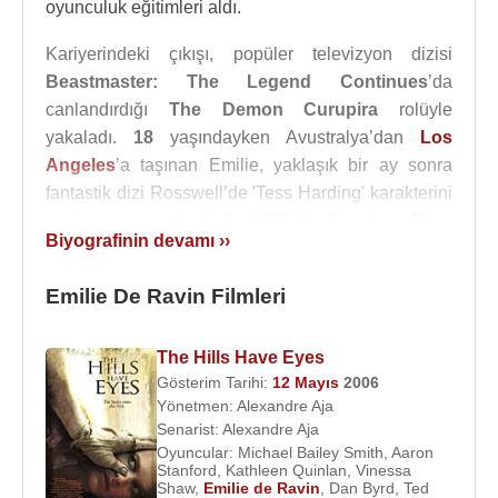
oyunculuk eğitimleri aldı.
Kariyerindeki çıkışı, popüler televizyon dizisi
Beastmaster: The Legend Continues
’da
canlandırdığı
The Demon Curupira
rolüyle
yakaladı.
18
yaşındayken Avustralya’dan
Los
Angeles
’a taşınan Emilie, yaklaşık bir ay sonra
fantastik dizi Rosswell’de 'Tess Harding' karakterini
canlandırmaya başladı.
2002
’de
Stephan King
Biyografinin devamı ››
klasiği
Carrie
’nin televizyon için yeniden
çevriminde
Chris Hargensen
rolünde yeraldı.
Emilie De Ravin Filmleri
2004
yılında yayınlanmaya başlayan Lost adlı
dizide 'Claire Littleton' adında hamile bir
The Hills Have Eyes
kazazedeyi canlandıran Emilie, bu sayede sinema
Gösterim Tarihi:
12 Mayıs
2006
filmlerinde oynamak için bir çok teklif aldı.
2005
Yönetmen:
Alexandre Aja
Senarist:
Alexandre Aja
yapımı
Brick
adlı filmde
Emily
karakterini ve aynı
Oyuncular:
Michael Bailey Smith
,
Aaron
yıl kara komedi
Santa’s Slay
adlı televizyon
Stanford
,
Kathleen Quinlan
,
Vinessa
filminde
Mac
karakterini canlandıran Emilie,
Shaw
,
Emilie de Ravin
,
Dan Byrd
,
Ted