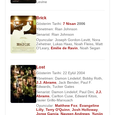
Levine
2006
’da 1977 yapımı klasik korku filmi
The Hills
Have Eyes
’ın yeniden çevriminde
Brenda Carter
’ı
canlandırdı.
Brick
Gösterim Tarihi:
7 Nisan
2006
Ailesini ziyaret etmek amacıyla gittiği Avustralya’da
Yönetmen:
Rian Johnson
1 Ocak
2005
’te
Josh Janowicz
ile nişanlanan
Senarist:
Rian Johnson
Emilie De Ravin,
Oyuncular:
19 Haziran
Joseph Gordon-Levitt
2006
’da Melbourne,
,
Nora
Zehetner
,
Lukas Haas
,
Noah Fleiss
,
Matt
Avustralya’da sade bir düğünle evlendi. Eşi Josh ve
O'Leary
,
Emilie de Ravin
,
Noah Segan
köpeği Bella ile birlikte Los Angeles, Kaliforniya’da
yaşayan Emilie, zamanının büyük bölümünü Lost
dizisinin çekildiği
Oahu
,
Hawaii
‘de geçiriyor.
Lost
Gösterim Tarihi: 22 Eylül 2004
Kaynak:Biyografiler.com
Yönetmen:
Damon Lindelof
,
Bobby Roth
,
J.J. Abrams
,
Jack Bender
,
Paul F.
Edwards
,
Tucker Gates
Senarist:
Damon Lindelof
,
Paul Dini
,
J.J.
Abrams
,
Carlton Cuse
,
Edward Kitsis
,
Javier Grillo-Marxuach
Oyuncular:
Matthew Fox
,
Evangeline
Lilly
,
Terry O'Quinn
,
Josh Holloway
,
Jorge Garcia
,
Naveen Andrews
,
Yunjin