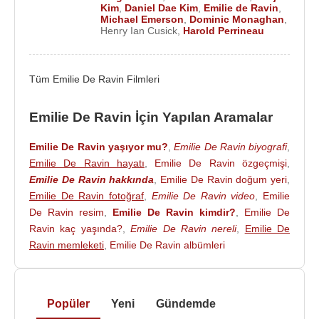
Kim
,
Daniel Dae Kim
,
Emilie de Ravin
,
Michael Emerson
,
Dominic Monaghan
,
Henry Ian Cusick
,
Harold Perrineau
Tüm Emilie De Ravin Filmleri
Emilie De Ravin İçin Yapılan Aramalar
Emilie De Ravin yaşıyor mu?
,
Emilie De Ravin biyografi
,
Emilie De Ravin hayatı
,
Emilie De Ravin özgeçmişi
,
Emilie De Ravin hakkında
,
Emilie De Ravin doğum yeri
,
Emilie De Ravin fotoğraf
,
Emilie De Ravin video
,
Emilie
De Ravin resim
,
Emilie De Ravin kimdir?
,
Emilie De
Ravin kaç yaşında?
,
Emilie De Ravin nereli
,
Emilie De
Ravin memleketi
,
Emilie De Ravin albümleri
Popüler
Yeni
Gündemde