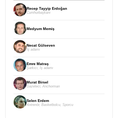
Recep Tayyip Erdoğan
Cumhurbaşkanı
Medyum Memiş
Necat Gülseven
İş adamı
Emre Matraş
Şarkıcı
,
İş adamı
Murat Birsel
Gazeteci
,
Anchorman
Selen Erdem
Antrenör
,
Basketbolcu
,
Sporcu