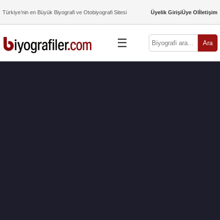
Türkiye’nin en Büyük Biyografi ve Otobiyografi Sitesi
Üyelik Girişi
Üye Ol
İletişim
☰
Ara