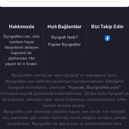
Hakkımızda
Hızlı Bağlantılar
Bizi Takip Edin
Biyografiler.com, ünlü
Biyografi Nedir?
isimlerin hayat
Popüler Biyografiler
hikayelerini derleyen
kapsamlı bir
platformdur. Her
yaşam bir iz bırakır.
Biyografiler.com'da yer alan biyografi ve makalelerin tümü,
Biyografiler.com editörleri tarafından hazırlanmaktadır. Dilediğiniz
biyografi ve makaleyi, sitenizde,
"Kaynak: Biyografiler.com"
formatıyla kaynak göstererek kullanabilirsiniz. 20'den fazla biyografi ya
da makaleyi, sitenizde toplu olarak kullanmayı düşünüyorsanız lütfen
bizimle temasa geçiniz.
Biyografiler.com sitemizde ünlülerin hayatı, kim kimdir, kim nerelidir,
kaç yaşındadır gibi ünlüler hakkında merak ettiğiniz sorulara yanıtlar
bulabilirsiniz. Biyografiler ile ilgili yorum ve düzeltmelerinizi bize