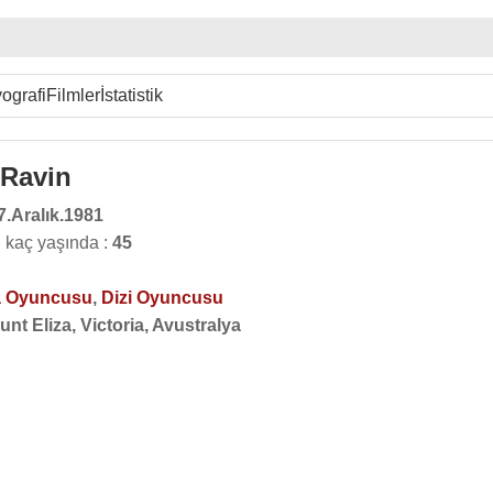
ografi
Filmler
İstatistik
 Ravin
7.Aralık.1981
 kaç yaşında :
45
 Oyuncusu
,
Dizi Oyuncusu
nt Eliza, Victoria, Avustralya