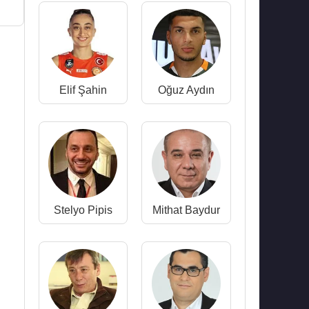
Elif Şahin
Oğuz Aydın
Stelyo Pipis
Mithat Baydur