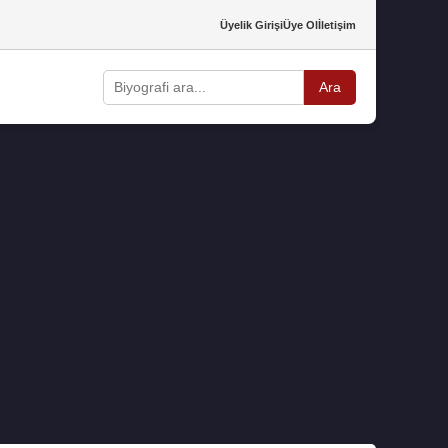
Üyelik Girişi
Üye Ol
İletişim
Ara