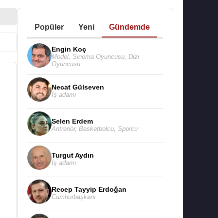
Popüler
Yeni
Gündemde
Engin Koç
Model
,
Sinema Oyuncusu
,
Dizi
Oyuncusu
Necat Gülseven
İş adamı
Selen Erdem
Antrenör
,
Basketbolcu
,
Sporcu
Turgut Aydın
İş adamı
Recep Tayyip Erdoğan
Cumhurbaşkanı