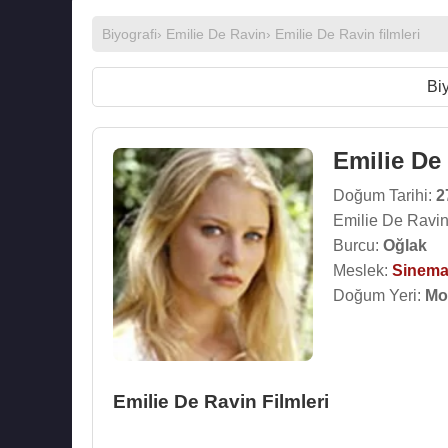
Biyografi
›
Emilie De Ravin
›
Emilie De Ravin filmleri
Biy
Emilie De
Doğum Tarihi:
2
Emilie De Ravin
Burcu:
Oğlak
Meslek:
Sinema
Doğum Yeri:
Mou
Emilie De Ravin Filmleri