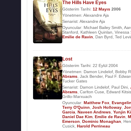
The Hills Have Eyes
Gösterim Tarihi:
12 Mayıs
2006
Yönetmen:
Alexandre Aja
Senarist:
Alexandre Aja
Oyuncular:
Michael Bailey Smith
,
Aar
Stanford
,
Kathleen Quinlan
,
Vinessa
Emilie de Ravin
,
Dan Byrd
,
Ted Lev
Lost
Gösterim Tarihi: 22 Eylül 2004
Yönetmen:
Damon Lindelof
,
Bobby R
Abrams
,
Jack Bender
,
Paul F. Edwar
Tucker Gates
Senarist:
Damon Lindelof
,
Paul Dini
,
Abrams
,
Carlton Cuse
,
Edward Kitsi
Grillo-Marxuach
Oyuncular:
Matthew Fox
,
Evangelin
Terry O'Quinn
,
Josh Holloway
,
Jor
Garcia
,
Naveen Andrews
,
Yunjin K
Daniel Dae Kim
,
Emilie de Ravin
,
M
Emerson
,
Dominic Monaghan
,
Hen
Cusick
,
Harold Perrineau