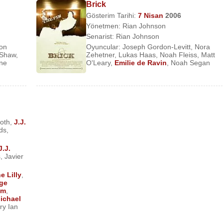
Brick
Gösterim Tarihi:
7 Nisan
2006
Yönetmen:
Rian Johnson
Senarist:
Rian Johnson
on
Oyuncular:
Joseph Gordon-Levitt
,
Nora
 Shaw
,
Zehetner
,
Lukas Haas
,
Noah Fleiss
,
Matt
ine
O'Leary
,
Emilie de Ravin
,
Noah Segan
oth
,
J.J.
ds
,
J.J.
s
,
Javier
e Lilly
,
ge
im
,
ichael
ry Ian