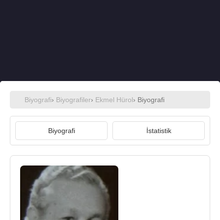
Biyografi
›
Biyografiler
›
Ekmel Hürol
› Biyografi
Biyografi
İstatistik