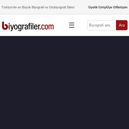
Türkiye’nin en Büyük Biyografi ve Otobiyografi Sitesi
Üyelik Girişi
Üye Ol
İletişim
☰
Ara