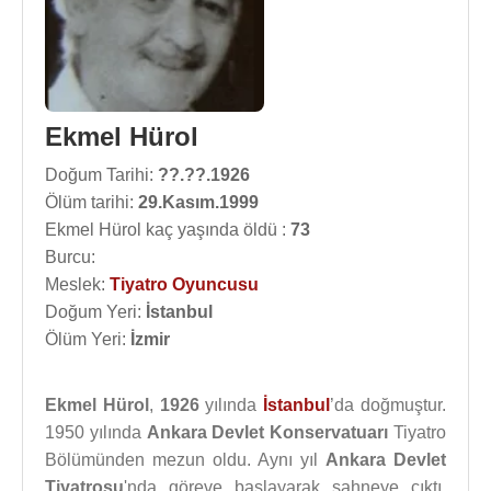
Ekmel Hürol
Doğum Tarihi:
??.??.1926
Ölüm tarihi:
29.Kasım.1999
Ekmel Hürol kaç yaşında öldü :
73
Burcu:
Meslek:
Tiyatro Oyuncusu
Doğum Yeri:
İstanbul
Ölüm Yeri:
İzmir
Ekmel Hürol
,
1926
yılında
İstanbul
’da doğmuştur.
1950 yılında
Ankara Devlet Konservatuarı
Tiyatro
Bölümünden mezun oldu. Aynı yıl
Ankara Devlet
Tiyatrosu
'nda göreve başlayarak sahneye çıktı.