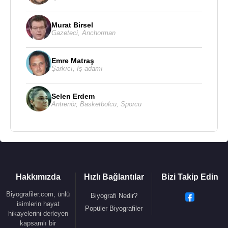
Murat Birsel
Gazeteci
,
Anchorman
Emre Matraş
Şarkıcı
,
İş adamı
Selen Erdem
Antrenör
,
Basketbolcu
,
Sporcu
Hakkımızda
Hızlı Bağlantılar
Bizi Takip Edin
Biyografiler.com, ünlü
Biyografi Nedir?
isimlerin hayat
Popüler Biyografiler
hikayelerini derleyen
kapsamlı bir