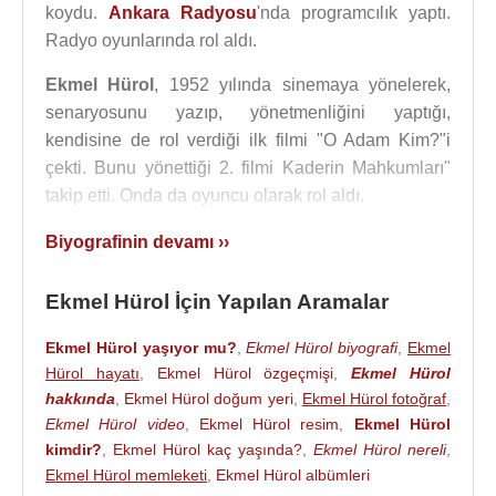
koydu.
Ankara Radyosu
'nda programcılık yaptı.
Radyo oyunlarında rol aldı.
Ekmel Hürol
, 1952 yılında sinemaya yönelerek,
senaryosunu yazıp, yönetmenliğini yaptığı,
kendisine de rol verdiği ilk filmi "O Adam Kim?"i
çekti. Bunu yönettiği 2. filmi Kaderin Mahkumları"
takip etti. Onda da oyuncu olarak rol aldı.
Devlet Sanatçılığı unvanını ilk kazanan sanatçılar
Biyografinin devamı ››
arasında yer alan Hürol, son olarak
İzmir Devlet
Tiyatrosu
nda görev yaptı ve 1992 yılında emekliye
Ekmel Hürol İçin Yapılan Aramalar
ayrıldı.
Ekmel Hürol yaşıyor mu?
,
Ekmel Hürol biyografi
,
Ekmel
Ekmel Hürol
, yaklaşık 6 aydır devam eden akciğer
Hürol hayatı
,
Ekmel Hürol özgeçmişi
,
Ekmel Hürol
rahatsızlığından kurtulamayarak, 29 Kasım
1999
hakkında
,
Ekmel Hürol doğum yeri
,
Ekmel Hürol fotoğraf
,
tarihinde
İzmir
’de 73 yaşında ölmüştür. Cenazesi,
Ekmel Hürol video
,
Ekmel Hürol resim
,
Ekmel Hürol
Karşıyaka Örnekköy Mezarlığında toprağa verildi.
kimdir?
,
Ekmel Hürol kaç yaşında?
,
Ekmel Hürol nereli
,
Ekmel Hürol memleketi
,
Ekmel Hürol albümleri
Yönetmenliğini yaptığı bazı tiyatro Oyunları
: