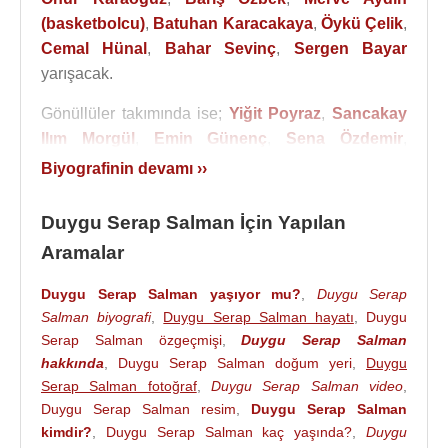
(basketbolcu)
,
Batuhan Karacakaya
,
Öykü Çelik
,
Cemal Hünal
,
Bahar Sevinç
,
Sergen Bayar
yarışacak.
Gönüllüler takımında ise;
Yiğit Poyraz
,
Sancakay
Ilım Morgül
,
Emin Günenç
,
Sena Özdemir
,
Steven Salam
,
Aleyna Tutuş
,
Hanzade Ofluoğlu
,
Biyografinin devamı ››
Yunus Emre Karabacak
,
Sultan Reşat
Hacıahmetoğlu
,
İlayda Şeker
,
Ayşe Yüksel
,
Duygu Serap Salman İçin Yapılan
Uğurtan Dora
,
Baran Köse
,
Duygu Serap
Aramalar
Salman
yarışacak.
Duygu Serap Salman yaşıyor mu?
,
Duygu Serap
2 Şubat 2021 tarihinde yarışmadan elendi.
Salman biyografi
,
Duygu Serap Salman hayatı
,
Duygu
Serap Salman özgeçmişi
,
Duygu Serap Salman
Kaynak:Biyografiler.com
hakkında
,
Duygu Serap Salman doğum yeri
,
Duygu
Serap Salman fotoğraf
,
Duygu Serap Salman video
,
Duygu Serap Salman resim
,
Duygu Serap Salman
kimdir?
,
Duygu Serap Salman kaç yaşında?
,
Duygu