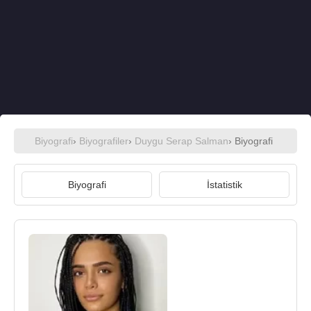
Biyografi
›
Biyografiler
›
Duygu Serap Salman
› Biyografi
Biyografi
İstatistik