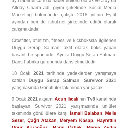
ay Haberler.com’da haber editörü olarak ve 3 ay da
Allday Charm adlı giyim şirketinde Social Media
Marketing bölümünde çalıştı. 2018 yılının Eylül
ayından beri de isbul.net şirketinde editör olarak
çalışmaktadır.
Crosfitter, atletizm, fitness ve kickbokssla ilgilenen
Duygu Serap Salman, aktif olarak boks yapan
başarılı bir sporcudur. Ayrıca Duygu Serap Salman,
Dans Fabrika gurubunda dans etmektedir.
18 Ocak
2021
tarihinde yedeklerden yarışmaya
katılan
Duygu Serap Salman
,
Survivor 2021
yarışmasında Gönüllüler takımında yarışacak.
9 Ocak
2021
akşamı
Acun Ilıcalı
’nın
Tv8
kanalında
başlayan Survivor 2021 yarışmasında ünlüler
takımında gönüllülere karşı;
İsmail Balaban
,
Melis
Sezer
,
Çağrı Atakan
,
Meryem Kasap
,
Hayrettin
Onur Karaoğuz
,
Barış Özbek
,
Merve Aydın