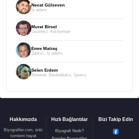
Necat Gülseven
İş adamı
Murat Birsel
Gazeteci
,
Anchorman
Emre Matraş
Şarkıcı
,
İş adamı
Selen Erdem
Antrenör
,
Basketbolcu
,
Sporcu
Hakkımızda
Hızlı Bağlantılar
Bizi Takip Edin
Biyografiler.com, ünlü
Biyografi Nedir?
isimlerin hayat
Popüler Biyografiler