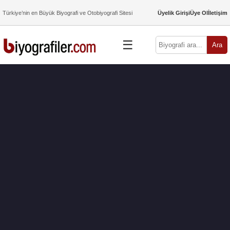
Türkiye’nin en Büyük Biyografi ve Otobiyografi Sitesi
Üyelik Girişi
Üye Ol
İletişim
☰
Ara