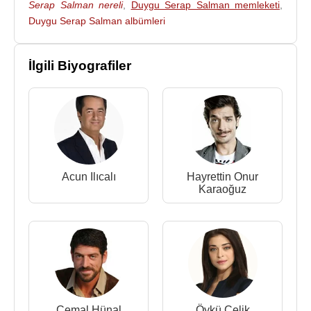
Serap Salman nereli
,
Duygu Serap Salman memleketi
,
Duygu Serap Salman albümleri
İlgili Biyografiler
Acun Ilıcalı
Hayrettin Onur
Karaoğuz
Cemal Hünal
Öykü Çelik