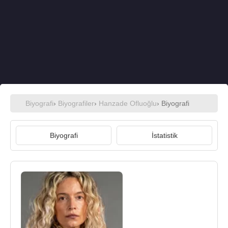
Biyografi
›
Biyografiler
›
Hanzade Ofluoğlu
› Biyografi
Biyografi
İstatistik