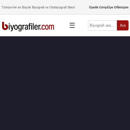
Türkiye’nin en Büyük Biyografi ve Otobiyografi Sitesi
Üyelik Girişi
Üye Ol
İletişim
☰
Ara