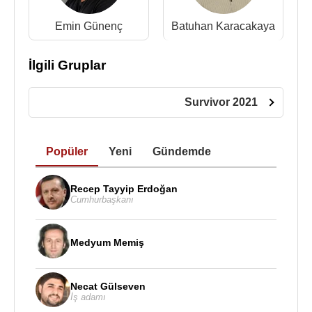
Emin Günenç
Batuhan Karacakaya
İlgili Gruplar
Survivor 2021
Popüler
Yeni
Gündemde
Recep Tayyip Erdoğan
Cumhurbaşkanı
Medyum Memiş
Necat Gülseven
İş adamı