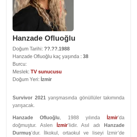
Hanzade Ofluoğlu
Doğum Tarihi:
??.??.1988
Hanzade Ofluoğlu kaç yaşında :
38
Burcu:
Meslek:
TV sunucusu
Doğum Yeri:
İzmir
Survivor 2021
yarışmasında gönüllüler takımında
yarışacak.
Hanzade Ofluoğlu
, 1988 yılında
İzmir
’da
doğmuştur. Aslen
İzmir
’lidir. Asıl adı
Hanzade
Durmuş
’dur. İlkokul, ortaokul ve liseyi İzmir’de