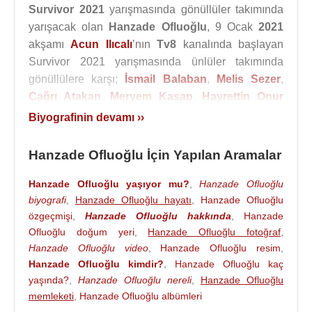
Survivor 2021
yarışmasında gönüllüler takımında
yarışacak olan
Hanzade Ofluoğlu
, 9 Ocak
2021
akşamı
Acun Ilıcalı
’nın
Tv8
kanalında başlayan
Survivor 2021 yarışmasında ünlüler takımında
gönüllülere karşı;
İsmail Balaban
,
Melis Sezer
,
Çağrı Atakan
,
Meryem Kasap
,
Hayrettin Onur
Karaoğuz
,
Barış Özbek
,
Merve Aydın
Biyografinin devamı ››
(basketbolcu)
,
Batuhan Karacakaya
,
Öykü Çelik
,
Cemal Hünal
yarışacak.
Hanzade Ofluoğlu İçin Yapılan Aramalar
Gönüllüler takımında ise;
Yiğit Poyraz
,
Sancakay
Hanzade Ofluoğlu yaşıyor mu?
,
Hanzade Ofluoğlu
Ilım Morgül
,
Emin Günenç
,
Sena Özdemir
,
biyografi
,
Hanzade Ofluoğlu hayatı
,
Hanzade Ofluoğlu
Steven Salam
,
Aleyna Tutuş
,
Hanzade Ofluoğlu
,
özgeçmişi
,
Hanzade Ofluoğlu hakkında
,
Hanzade
Yunus Emre Karabacak
,
Sultan Reşat
Ofluoğlu doğum yeri
,
Hanzade Ofluoğlu fotoğraf
,
Hacıahmetoğlu
,
İlayda Şeker
,
Ayşe Yüksel
,
Hanzade Ofluoğlu video
,
Hanzade Ofluoğlu resim
,
Uğurtan Dora
yarışacak.
Hanzade Ofluoğlu kimdir?
,
Hanzade Ofluoğlu kaç
yaşında?
,
Hanzade Ofluoğlu nereli
,
Hanzade Ofluoğlu
memleketi
,
Hanzade Ofluoğlu albümleri
Kaynak:Biyografiler.com