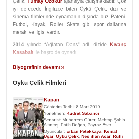
Çelik,
Tümay Özokur
ajansıyla çalışmaktadır. Çok
iyi derecede İngilizce bilen Öykü Çelik, dizi ve
sinema filmlerinde oynamanın dışında buz Pateni,
Futbol, Kayak, Roller Skate gibi spor dallarına
merakı ve ilgisi vardır.
2014
yılında “Ağlatan Dans” adlı dizide
Kıvanç
Kasabalı
ile başrolde oynadı.
2014
yılında “
Yeşil Deniz
” adlı dizi filmde
Burak
Biyografinin devamı ››
Serdar Şanal
,
Öykü Çelik
,
Melis Babadağ
,
Mert
Turak
,
Burak Alkaş
,
Ali Barkın
,
Emin Gürsoy
,
Öykü Çelik Filmleri
Renan Bilek
,
Zeynep Gülmez
,
Nuri Gökaşan
,
Yener Gürsoy
,
Jale Aylanç
,
Elvan Dişli
ile beraber
Kapan
rol aldı.
Gösterim Tarihi: 8 Mart 2019
Yönetmen:
Kudret Sabancı
Öykü Çelik, Film çekimleri için
Bursa
’ya gittiğinde
Senarist:
Muharrem Gürer
,
Mehtap Şahin
işadamı Ahmet Murat Çakan ile tanıştı ve 25 gün
Altıntaş
,
Fatih Doğan
,
Poyraz Eser
içinde evlendikten sonra da Bursa’ya yerleşti.
Oyuncular:
Erkan Petekkaya
,
Kemal
Uçar
,
Öykü Çelik
,
Neslihan Acar
,
Ruhi