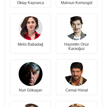
Oktay Kaynarca
Mahsun Kırmızıgül
Filmi)
2013 - Romantik Komedi 2: Bekarlığa Veda
(Sinema Filmi)
2013 - Bensiz (Sinema Filmi)
2012 - Saba (Sinema Filmi)
2012 - Bir Zamanlar Osmanlı: Kıyam (Çeşmidil) (TV
Dizisi)
Melis Babadağ
Hayrettin Onur
2012 - 2013 - Benim İçin Üzülme (Bahar) (TV
Karaoğuz
Dizisi)
2011 - Nuri (Reyna) (TV Dizisi)
2010 - Mahpeyker
Kösem Sultan
(Mahfiruz)
(Sinema Filmi)
2010 - Gönülçelen (Nazar) (TV Dizisi)
2009 - Kasaba (Zehra) (TV Dizisi)
2009 - Kanımdaki Barut (Sinema Filmi)
Nuri Gökaşan
Cemal Hünal
2008 - Cin Geçidi (Bahar) (Sinema Filmi)
2008 - Akasya Durağı (TV Dizisi)
2006 - Selena (Eda) (TV Dizisi)