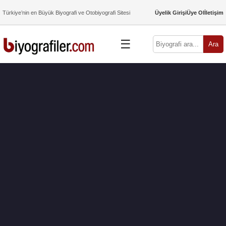
Türkiye’nin en Büyük Biyografi ve Otobiyografi Sitesi
Üyelik Girişi
Üye Ol
İletişim
☰
Ara