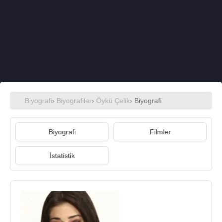
Biyografi
›
Biyografiler
›
Öykü Çelik
› Biyografi
Biyografi
Filmler
İstatistik