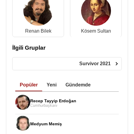
Kaynak:Biyografiler.com
Renan Bilek
Kösem Sultan
İlgili Gruplar
Survivor 2021
Popüler
Yeni
Gündemde
Recep Tayyip Erdoğan
Cumhurbaşkanı
Medyum Memiş