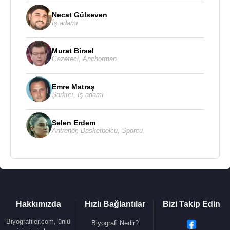
Necat Gülseven
İş adamı
Murat Birsel
Gazeteci
,
Anchorman
Emre Matraş
Şarkıcı
,
İş adamı
Selen Erdem
Antrenör
,
Basketbolcu
,
Sporcu
Hakkımızda
Hızlı Bağlantılar
Bizi Takip Edin
Biyografiler.com, ünlü
Biyografi Nedir?