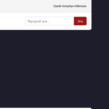
Üyelik Girişi
Üye Ol
İletişim
Ara