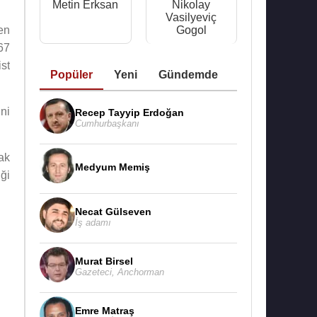
Metin Erksan
Nikolay
Vasilyeviç
en
Gogol
67
st
Popüler
Yeni
Gündemde
ni
Recep Tayyip Erdoğan
Cumhurbaşkanı
ak
Medyum Memiş
ği
Necat Gülseven
İş adamı
Murat Birsel
Gazeteci
,
Anchorman
Emre Matraş