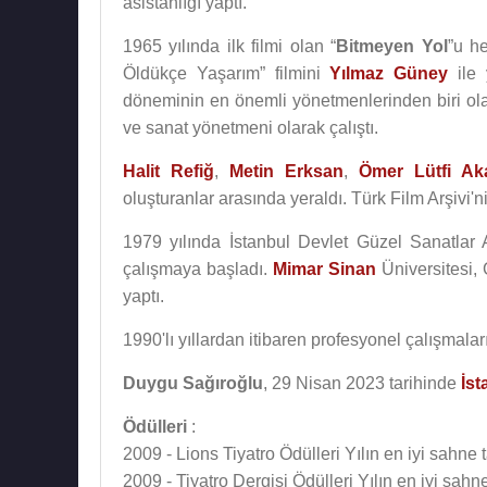
asistanlığı yaptı.
1965 yılında ilk filmi olan “
Bitmeyen Yol
”u h
Öldükçe Yaşarım” filmini
Yılmaz Güney
ile 
döneminin en önemli yönetmenlerinden biri ol
ve sanat yönetmeni olarak çalıştı.
Halit Refiğ
,
Metin Erksan
,
Ömer Lütfi Ak
oluşturanlar arasında yeraldı. Türk Film Arşivi'
1979 yılında İstanbul Devlet Güzel Sanatlar
çalışmaya başladı.
Mimar Sinan
Üniversitesi,
yaptı.
1990'lı yıllardan itibaren profesyonel çalışmala
Duygu Sağıroğlu
, 29 Nisan 2023 tarihinde
İst
Ödülleri
:
2009 - Lions Tiyatro Ödülleri Yılın en iyi sahne 
2009 - Tiyatro Dergisi Ödülleri Yılın en iyi sahn