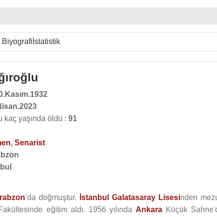
Biyografi
İstatistik
ğıroğlu
0.Kasım.1932
Nisan.2023
 kaç yaşında öldü :
91
men
,
Senarist
abzon
nbul
rabzon
’da doğmuştur.
İstanbul
Galatasaray Lisesi
nden mez
akültesinde eğitim aldı. 1956 yılında
Ankara
Küçük Sahne'