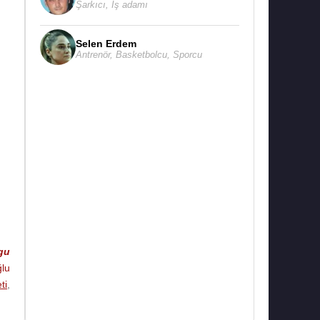
Şarkıcı
,
İş adamı
Selen Erdem
Antrenör
,
Basketbolcu
,
Sporcu
gu
lu
ti
,