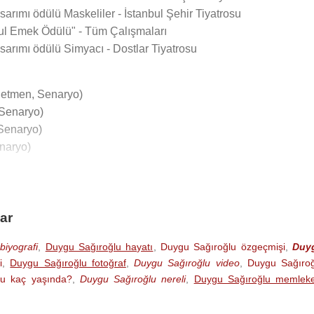
tasarımı ödülü Maskeliler - İstanbul Şehir Tiyatrosu
rul Emek Ödülü" - Tüm Çalışmaları
tasarımı ödülü Simyacı - Dostlar Tiyatrosu
netmen, Senaryo)
 Senaryo)
Senaryo)
naryo)
tmen)
tmen)
ar
)
(Yönetmen)
biyografi
,
Duygu Sağıroğlu hayatı
,
Duygu Sağıroğlu özgeçmişi
,
Duy
)
i
,
Duygu Sağıroğlu fotoğraf
,
Duygu Sağıroğlu video
,
Duygu Sağıroğ
men)
lu kaç yaşında?
,
Duygu Sağıroğlu nereli
,
Duygu Sağıroğlu memleke
etmen)
men)