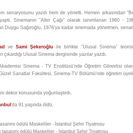
em senaryosunu yazdı hem de yönetti. Hemen arkasından “B
yaptı. Sinemanın "Altın Çağı" olarak tanımlanan 1960 - 19
an Duygu Sağıroğlu, 1976'ya kadar sinemada yönetmen, senari
ad
ve
Sami Şekeroğlu
ile birlikte "Ulusal Sinema" teorisi
nin çıkardığı Ulusal Sinema dergisinde yazılar yazdı.
 Akademisi Sinema - TV Enstitüsü'nde Öğretim Görevlisi olar
 Güzel Sanatlar Fakültesi, Sinema-TV Bölümü'nde öğretim üyeli
rını dekor konusunda yoğunlaştırdı.
anbul
'da 91 yaşında öldü.
tasarımı ödülü Maskeliler - İstanbul Şehir Tiyatrosu
e tasarımı ödülü Maskeliler - İstanbul Şehir Tiyatrosu