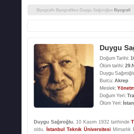
Biyografi
›
Biyografiler
›
Duygu Sağıroğlu
› Biyografi
Duygu Sa
Doğum Tarihi:
1
Ölüm tarihi:
29.
Duygu Sağıroğlu
Burcu:
Akrep
Meslek:
Yönet
Doğum Yeri:
Tr
Ölüm Yeri:
İsta
Duygu Sağıroğlu
, 10 Kasım 1932 tarihinde
T
oldu.
İstanbul Teknik Üniversitesi
Mimarlık F