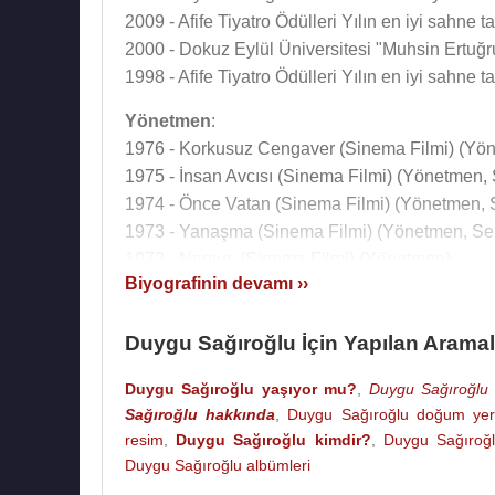
2009 - Afife Tiyatro Ödülleri Yılın en iyi sahne 
2000 - Dokuz Eylül Üniversitesi "Muhsin Ertuğ
1998 - Afife Tiyatro Ödülleri Yılın en iyi sahne 
Yönetmen
:
1976 - Korkusuz Cengaver (Sinema Filmi) (Yö
1975 - İnsan Avcısı (Sinema Filmi) (Yönetmen,
1974 - Önce Vatan (Sinema Filmi) (Yönetmen, 
1973 - Yanaşma (Sinema Filmi) (Yönetmen, Se
1972 - Namus (Sinema Filmi) (Yönetmen)
Biyografinin devamı ››
1972 - Leyla İle Mecnun (Sinema Filmi) (Yöne
1971 - Satın Alınan Koca (Sinema Filmi) (Yöne
Duygu Sağıroğlu İçin Yapılan Aramal
1970 - Meçhul Kadın (Sinema Filmi) (Yönetmen
1969 - Vatan Ve Namık Kemal (Sinema Filmi) 
Duygu Sağıroğlu yaşıyor mu?
,
Duygu Sağıroğlu 
1967 - Yanık Kalpler (Sinema Filmi) (Yönetmen
Sağıroğlu hakkında
,
Duygu Sağıroğlu doğum yer
1967 - Ya Sev Ya Öldür (Sinema Filmi) (Yönet
resim
,
Duygu Sağıroğlu kimdir?
,
Duygu Sağıroğ
1967 - Sonu Olmayan Yol (Sinema Filmi) (Yön
Duygu Sağıroğlu albümleri
1967 - Seni Affedemem (Sinema Filmi) (Yönet