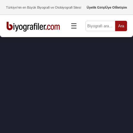
Türkiye’nin en Büyük Biyografi ve Otobiyografi Sitesi
Üyelik Girişi
Üye Ol
İletişim
☰
Ara