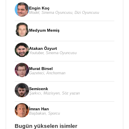
Engin Koç
Model
,
Sinema Oyuncusu
,
Dizi Oyuncusu
Medyum Memiş
Atakan Özyurt
Youtuber
,
Sinema Oyuncusu
Murat Birsel
Gazeteci
,
Anchorman
Semicenk
Şarkıcı
,
Müzisyen
,
Söz yazarı
İmran Han
Başbakan
,
Sporcu
Bugün yükselen isimler