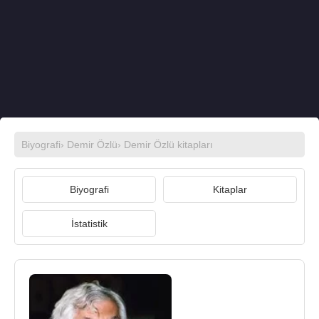
Biyografi
›
Demir Özlü
›
Demir Özlü kitapları
Biyografi
Kitaplar
İstatistik