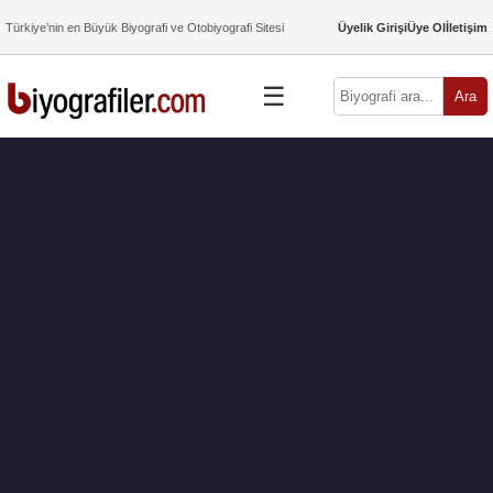
Türkiye’nin en Büyük Biyografi ve Otobiyografi Sitesi
Üyelik Girişi
Üye Ol
İletişim
☰
Ara