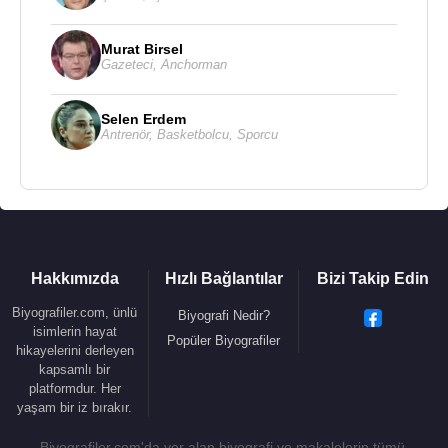
Murat Birsel
Gazeteci
,
Anchorman
Selen Erdem
Antrenör
,
Basketbolcu
,
Sporcu
Hakkımızda
Hızlı Bağlantılar
Bizi Takip Edin
Biyografiler.com, ünlü
Biyografi Nedir?
isimlerin hayat
Popüler Biyografiler
hikayelerini derleyen
kapsamlı bir
platformdur. Her
yaşam bir iz bırakır.
Biyografiler.com'da yer alan biyografi ve makalelerin tümü,