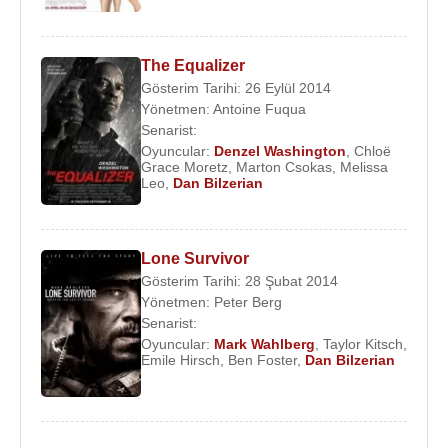
2014 - Cat Run 2 (Cordray)
2014 - The Other Woman /
Öteki Kadın
2013 - Son Kalan /
Lone Survivor
(Healy)
The Equalizer
2013 - Kod Adı: Olympus (Olympus Has Fallen)
Gösterim Tarihi: 26 Eylül 2014
Yönetmen:
Antoine Fuqua
Senarist:
Kaynak:Biyografiler.com
Oyuncular:
Denzel Washington
,
Chloë
Grace Moretz
,
Marton Csokas
,
Melissa
Leo
,
Dan Bilzerian
Lone Survivor
Gösterim Tarihi: 28 Şubat 2014
Yönetmen:
Peter Berg
Senarist:
Oyuncular:
Mark Wahlberg
,
Taylor Kitsch
,
Emile Hirsch
,
Ben Foster
,
Dan Bilzerian