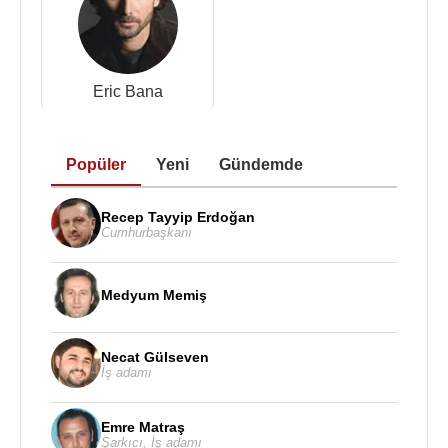
Eric Bana
Popüler
Yeni
Gündemde
Recep Tayyip Erdoğan
Cumhurbaşkanı
Medyum Memiş
Necat Gülseven
İş adamı
Emre Matraş
Şarkıcı
,
İş adamı