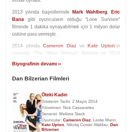
filmde oynadı.
2013 yılında başrollerinde
Mark Wahlberg
,
Eric
Bana
gibi oyuncuların olduğu “Lone Survivor”
filminde 1 dakika oynayabilmek için 1 milyon dolar
üstüne para vermiştir.
2014 yılında
Cameron Diaz
ve
Kate Upton
’ın
oynadığı “The Other Woman” filminde ve 2014
yılında vizyona giren ve başrolünde
Denzel
Biyografinin devamı ››
Washington
’ın oynadığı “The Equalizer” filminde
Dan Bilzerian
’da rol aldı.
Dan Bilzerian Filmleri
Dan Bilzerian, aktörlük ve poker oyunculuğu
yapmadan önceki işi fok eğitmenliğidir.
Öteki Kadın
Gösterim Tarihi: 2 Mayıs 2014
Filmleri
:
Yönetmen:
Nick Cassavetes
2016 - Vurguncular (Dan Bilzerian)
Senarist:
Melissa Stack
Oyuncular:
Cameron Diaz
,
Leslie Mann
,
2015 - Kurtarıcı (Higgins)
Kate Upton
,
Nikolaj Coster-Waldau
,
Dan
2014 -
The Equalizer
(Teddy's Guy)
Bilzerian