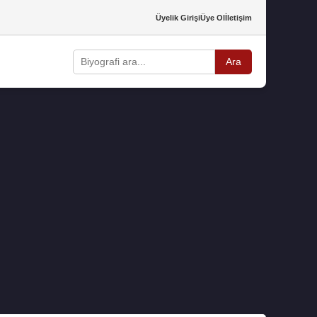
Üyelik Girişi
Üye Ol
İletişim
Ara