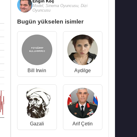
Engin Koç
Model
,
Sinema Oyuncusu
,
Dizi
Oyuncusu
Bugün yükselen isimler
Bill Irwin
Aydilge
Gazali
Arif Çetin