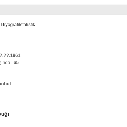
Biyografi
İstatistik
?.??.1961
şında :
65
anbul
tiği