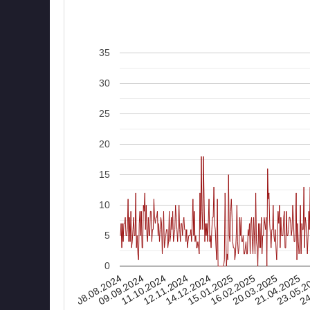
35
30
25
20
15
10
5
0
08.08.2024
16.02.2025
15.01.2025
14.12.2024
24
12.11.2024
23.05.2
11.10.2024
21.04.2025
09.09.2024
20.03.2025