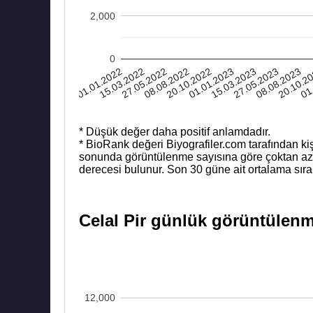
2,000
0
01.01.2022
15.03.2022
27.05.2022
08.08.2022
20.10.2022
01.01.2023
15.03.2023
27.05.2023
08.08.2023
20.10.2
01
* Düşük değer daha positif anlamdadır.
* BioRank değeri Biyografiler.com tarafından kiş
sonunda görüntülenme sayısına göre çoktan aza b
derecesi bulunur. Son 30 güne ait ortalama sıra
Celal Pir günlük görüntülenme
12,000