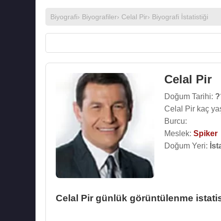
Biyografi
›
Biyografiler
›
Celal Pir
› Biyografi İstatistiği
Celal Pir
Doğum Tarihi:
?
Celal Pir kaç ya
Burcu:
Meslek:
Spiker
Doğum Yeri:
İst
Celal Pir günlük görüntülenme istatis