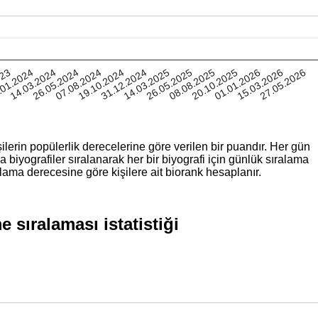
023
.01.2024
14.03.2024
26.05.2024
07.08.2024
19.10.2024
31.12.2024
14.03.2025
26.05.2025
08.08.2025
20.10.2025
01.01.2026
15.03.2026
27.05.2026
ilerin popülerlik derecelerine göre verilen bir puandır. Her gün
iyografiler sıralanarak her bir biyografi için günlük sıralama
lama derecesine göre kişilere ait biorank hesaplanır.
 sıralaması istatistiği