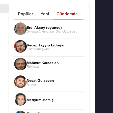
Popüler
Yeni
Gündemde
Erol Aksoy (oyuncu)
Sinema Oyuncusu
,
Dizi Oyuncusu
Recep Tayyip Erdoğan
Cumhurbaşkanı
Mahmut Karaaslan
Bürokrat
Necat Gülseven
İş adamı
Medyum Memiş