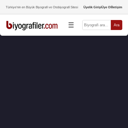
Türkiye’nin en Büyük Biyografi ve Otobiyografi Sitesi
Üyelik Girişi
Üye Ol
İletişim
☰
Ara