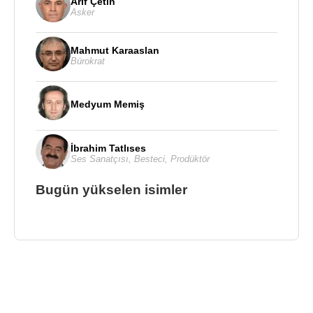
Arif Çetin
Asker
Mahmut Karaaslan
Bürokrat
Medyum Memiş
İbrahim Tatlıses
Ses Sanatçısı
,
Besteci
,
Prodüktör
Bugün yükselen isimler