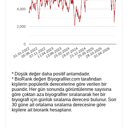
4,000
2,000
0
01.01.2022
05.06.2022
07.11.2022
11.04.2023
13.09.2023
15.02.2024
19.07.2024
21.12.2024
25.05.2025
28.10.2025
01.04.2026
* Düşük değer daha positif anlamdadır.
* BioRank değeri Biyografiler.com tarafından
kişilerin popülerlik derecelerine göre verilen bir
puandır. Her gün sonunda görüntülenme sayısına
göre çoktan aza biyografiler sıralanarak her bir
biyografi için günlük sıralama derecesi bulunur. Son
30 güne ait ortalama sıralama derecesine göre
kişilere ait biorank hesaplanır.