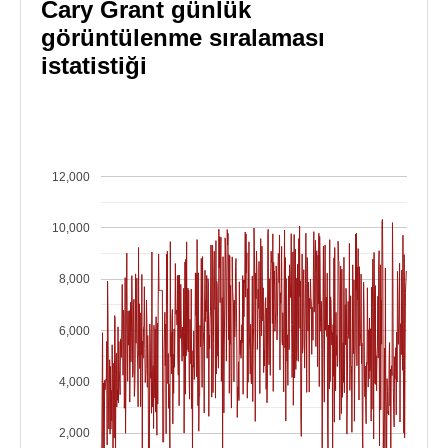
Cary Grant günlük
görüntülenme sıralaması
istatistiği
12,000
10,000
8,000
6,000
4,000
2,000