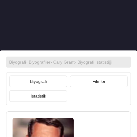
Biyografi
›
Biyografiler
›
Cary Grant
› Biyografi İstatistiği
Biyografi
Filmler
İstatistik