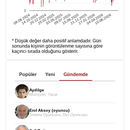
0
08.08.2024
14.10.2024
20.12.2024
25.02.2025
03.05.2025
09.07.2025
15.09.2025
21.11.2025
27.01.2026
04.04.2026
10.06.2026
* Düşük değer daha positif anlamdadır.
Gün
sonunda kişinin görüntülenme sayısına göre
kaçıncı sırada olduğunu gösterir.
Popüler
Yeni
Gündemde
Aydilge
Müzisyen
,
Yazar
Erol Aksoy (oyuncu)
Sinema Oyuncusu
,
Dizi Oyuncusu