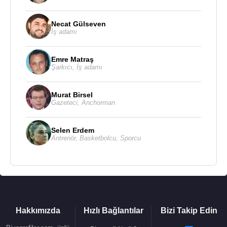
verildiğinde yerel bir enfeksiyona yol açıyorsa,
hastalığa karşı korunma mekanizmasının geliştiğini
Necat Gülseven
İş adamı
gösteriyordu. O tarihten sonra, yalnızca bu
denemeye olumsuz yanıt veren çocuklarda deri
Emre Matraş
altına şırıngayla aşı uygulamasına geçildi ve pek
Şarkıcı
,
İş adamı
çok ülkede tüberkülozun önü alındı.
1939 yılında Tüberküloz karşı Milli Savunma
Murat Birsel
Gazeteci
,
Anchorman
Komitesi Başkan Yardımcısı oldu. 1948 yılında
BCG, birinci Ulusal Kongresi başkanı, 1949 yılında
Selen Erdem
ise Fransa Veteriner Akademisi başkanı oldu. 1951
Antrenör
,
Basketbolcu
,
Sporcu
yılında Tıp Akademisi başkanı oldu.
1950 yılında
Illinois Üniversitesi
ve Araştırma
Vakfı, aşı hazırlamak, dağıtmak ve
ABD
'de satmak
için lisans aldı. Camille Guerin, öldüğünde Pasteur
Enstitüsünün fahri direktörü idi.
Hakkımızda
Hızlı Bağlantılar
Bizi Takip Edin
Camille Guerin, 1900 yılında Marie Lavergne ile