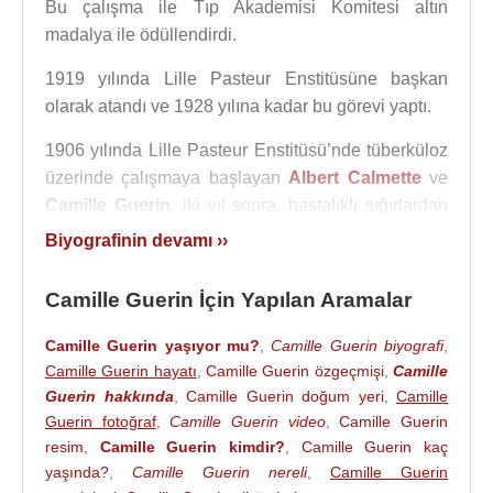
Bu çalışma ile Tıp Akademisi Komitesi altın
madalya ile ödüllendirdi.
1919 yılında Lille Pasteur Enstitüsüne başkan
olarak atandı ve 1928 yılına kadar bu görevi yaptı.
1906 yılında Lille Pasteur Enstitüsü’nde tüberküloz
üzerinde çalışmaya başlayan
Albert Calmette
ve
Camille Guerin
, iki yıl sonra, hastalıklı sığırlardan
alınan tüberküloz basillerinin safra salgısı (öd)
Biyografinin devamı ››
katılmış bir kültür ortamında üretildiği zaman,
hastalık yapıcı özelliğini yitirdiğini, buna karşılık
Camille Guerin İçin Yapılan Aramalar
antikor yapıcı özelliğini koruduğunu gözlemlediler.
Camille Guerin yaşıyor mu?
,
Camille Guerin biyografi
,
Böylece üretilen ve iki araştırmacının adıyla anılan
Camille Guerin hayatı
,
Camille Guerin özgeçmişi
,
Camille
BCG (Bacillus Calmette-Guerin) aşısı on beş yıl
Guerin hakkında
,
Camille Guerin doğum yeri
,
Camille
sonra insanlar üzerinde denendi ve yaygın aşı
Guerin fotoğraf
,
Camille Guerin video
,
Camille Guerin
uygulamasına başlandı. Başarılı ilk aşı çalışması 1
resim
,
Camille Guerin kimdir?
,
Camille Guerin kaç
Temmuz 1921tarihinde Paris'te başladı. Paris
yaşında?
,
Camille Guerin nereli
,
Camille Guerin