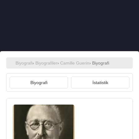
Biyografi
›
Biyografiler
›
Camille Guerin
› Biyografi
Biyografi
İstatistik