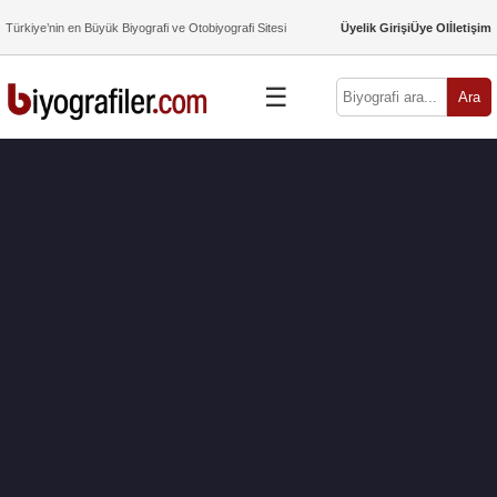
Türkiye’nin en Büyük Biyografi ve Otobiyografi Sitesi
Üyelik Girişi
Üye Ol
İletişim
☰
Ara