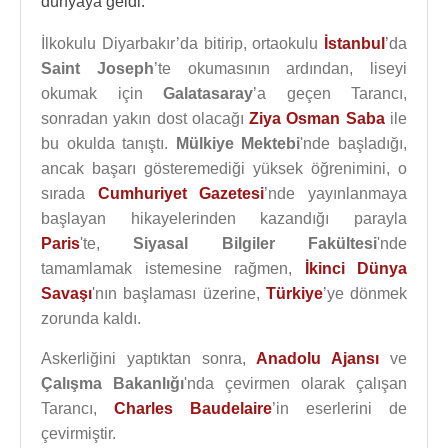
dünyaya geldi.
İlkokulu Diyarbakır’da bitirip, ortaokulu
İstanbul
’da
Saint Joseph
’te okumasının ardından, liseyi
okumak için
Galatasaray
’a geçen Tarancı,
sonradan yakın dost olacağı
Ziya Osman Saba
ile
bu okulda tanıştı.
Mülkiye Mektebi
'nde başladığı,
ancak başarı gösteremediği yüksek öğrenimini, o
sırada
Cumhuriyet Gazetesi
’nde yayınlanmaya
başlayan hikayelerinden kazandığı parayla
Paris
'te,
Siyasal Bilgiler Fakültesi
'nde
tamamlamak istemesine rağmen,
İkinci Dünya
Savaşı
'nın başlaması üzerine,
Türkiye
’ye dönmek
zorunda kaldı.
Askerliğini yaptıktan sonra,
Anadolu Ajansı
ve
Çalışma Bakanlığı
'nda çevirmen olarak çalışan
Tarancı,
Charles Baudelaire
’in eserlerini de
çevirmiştir.