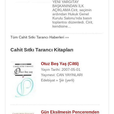
de, açık ve sade bir üsluba sahip olmalarıdır.
YENİ YARGITAY
BAŞKANINDAN İLK
AÇIKLAMA Cirit, seçimin
Hececi şiir geleneğini sürdürenlerden biri olan ve
ardından Hukuk Genel
Kurulu Salonu'nda basın
şiirin, kelimelerle güzel şekiller kurma sanatı
toplantısı düzenledi. Cirit,
olduğunu savunan Tarancı, şiirde ses güzelliğine
kendisine...
değer verirdi.
Tüm Cahit Sıtkı Tarancı Haberleri ›››
Şiirlerinde, yaşama sevincini ve aşkın güzelliğini
vurgulayan, ölümün üstünlüğünü irdeleyen şair,
Cahit Sıtkı Tarancı Kitapları
anlatım gücüyle dikkat çekti. Ölüm korkusuna
neredeyse her şiirinde yer veren ve ölümü
Otuz Beş Yaş (Ciltli)
kabullenemeyen Tarancı’nın, şiirlerine sürekli bir
Yayın Tarihi: 2007-05-01
bunalım, hoşnutsuzluk, sıkkınlık hakimdir.
Yayınevi: CAN YAYINLARI
Edebiyat » Şiir (yerli)
"
Sanat için sanat
" ilkesine bağlı kalarak yazdığı
şiirlerin konuları arasında, sevdalar, yalnızlık, kaçış,
yaşadığı hayatın buruklukları, çocukluk özlemi de
olan Tarancı’nın eserlerinde, kendinden başkasının
adı geçmez. Kişisel şiirler yazan Tarancı da
Gün Eksilmesin Penceremden