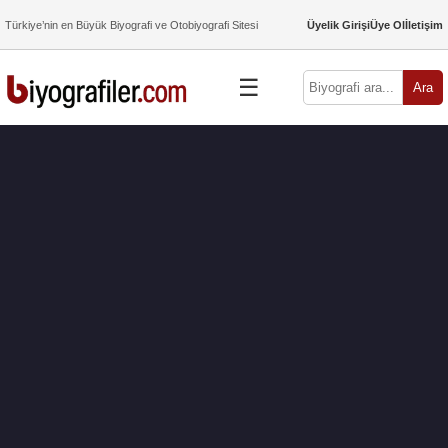
Türkiye’nin en Büyük Biyografi ve Otobiyografi Sitesi
Üyelik Girişi
Üye Ol
İletişim
☰
Ara