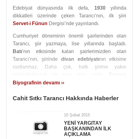
Edebiyat dünyasında ilk defa,
1930
yıllında
dikkatleri üzerinde çeken Tarancı’nın, ilk şiiri
Servet-i Fünun
Dergisi’nde yayınlandı.
Cumhuriyet döneminin önemli şairlerinden olan
Tarancı, şiir yazmaya, lise yıllarında başladı.
Batı
’nın etkisinde kalan şairlerimizden olan
Tarancı’nın, şiirinde
divan edebiyatı
nın etkisine
rastlanmaz. Daha çok, halk şiirine yakın
gösterilebilecek bir tarzı olan şairin,
Fransız
okullarında okumuş olması, ilk şiirlerindeki, Fransız
Biyografinin devamı ››
şairlerin üsluplarıyla benzerliklerin sebebidir.
Cahit Sıtkı Tarancı Hakkında Haberler
OTUZ BEŞ YAŞ
şiirinin,
1946
’da,
Cumhuriyet
Halk Partisi
’nin düzenlediği, yarışmada birincilik
10 Şubat 2015
kazanmasıyla ününü pekiştiren ve Cumhuriyet
YENİ YARGITAY
Dönemi’nin önemli şairleri arasına giren
BAŞKANINDAN İLK
Tarancı'nın, şiirlerinin en önemli özelliklerinden biri
AÇIKLAMA