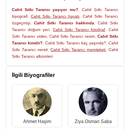
getirilerek, toprağa verildi.
Cahit Sıtkı Tarancı yaşıyor mu?
,
Cahit Sıtkı Tarancı
Tarancı ölümünden sonra, 1957’de,
Varlık Dergisi
biyografi
,
Cahit Sıtkı Tarancı hayatı
,
Cahit Sıtkı Tarancı
tarafından düzenlenen bir ankette, en beğenilen
özgeçmişi
,
Cahit Sıtkı Tarancı hakkında
,
Cahit Sıtkı
yazar seçilmiştir.
Tarancı doğum yeri
,
Cahit Sıtkı Tarancı fotoğraf
,
Cahit
Sıtkı Tarancı video
,
Cahit Sıtkı Tarancı resim
,
Cahit Sıtkı
Eserleri
:
Tarancı kimdir?
,
Cahit Sıtkı Tarancı kaç yaşında?
,
Cahit
Şiir
:
Sıtkı Tarancı nereli
,
Cahit Sıtkı Tarancı memleketi
,
Cahit
Ömrümde Sükût (1933, 1968)
Sıtkı Tarancı albümleri
Otuz Beş Yaş (1946, 1982)
Düşten Güzel (1952, 1969)
İlgili Biyografiler
Sonrası (Ölümünden sonra 1957, 1962)
Mektup
:
Ziya'ya Mektuplar (Ölümünden sonra 1957.
Ziya
Osman Saba
'ya mektupları)
Hikâye
:
Cahit Sıtkı'nın Hikâyeciliği ve Hikâyeleri
Ahmet Haşim
Ziya Osman Saba
(Ölümünden sonra
Selahattin Ömerli
derledi,