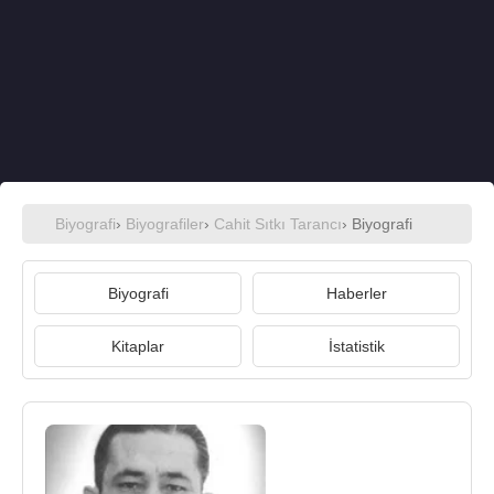
Biyografi
›
Biyografiler
›
Cahit Sıtkı Tarancı
› Biyografi
Biyografi
Haberler
Kitaplar
İstatistik