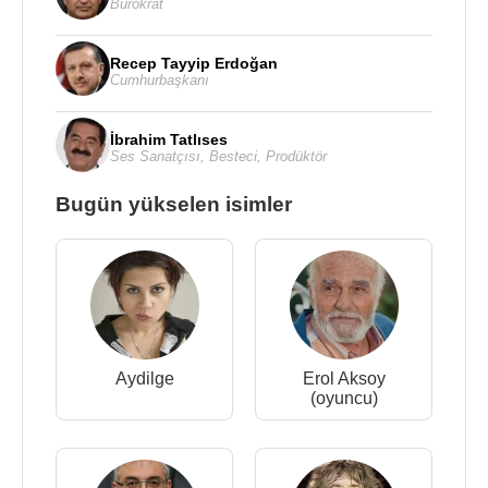
Bürokrat
Recep Tayyip Erdoğan
Cumhurbaşkanı
İbrahim Tatlıses
Ses Sanatçısı
,
Besteci
,
Prodüktör
Bugün yükselen isimler
Aydilge
Erol Aksoy
(oyuncu)