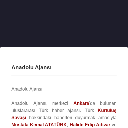
Anadolu Ajansı
Anadolu Ajansı
Anadolu Ajansı, merkezi
Ankara
'da bulunan
uluslararası Türk haber ajansı. Türk
Kurtuluş
Savaşı
hakkındaki haberleri duyurmak amacıyla
Mustafa Kemal ATATÜRK
,
Halide Edip Adıvar
ve