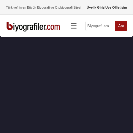
Türkiye’nin en Büyük Biyografi ve Otobiyografi Sitesi
Üyelik Girişi
Üye Ol
İletişim
☰
Ara