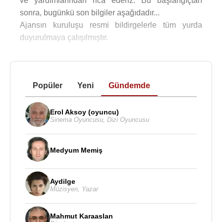
ve yardımlarından rica ederiz. Bu başlangıçtan
sonra, bugünkü son bilgiler aşağıdadır...
Ajansın kuruluşu resmi bildirgelerle tüm yurda
duyurulmaya çalışılmıştır.
Popüler
Yeni
Gündemde
Erol Aksoy (oyuncu)
Sinema Oyuncusu
,
Dizi Oyuncusu
Medyum Memiş
Aydilge
Müzisyen
,
Yazar
Mahmut Karaaslan