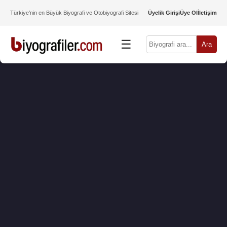
Türkiye’nin en Büyük Biyografi ve Otobiyografi Sitesi
Üyelik Girişi
Üye Ol
İletişim
☰
Ara