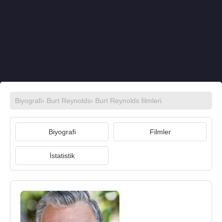
Biyografi
›
Burt Reynolds
›
Burt Reynolds filmleri
Biyografi
Filmler
İstatistik