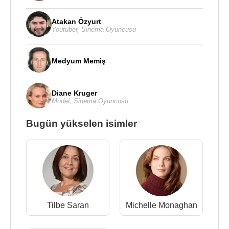
Atakan Özyurt
Youtuber
,
Sinema Oyuncusu
Medyum Memiş
Diane Kruger
Model
,
Sinema Oyuncusu
Bugün yükselen isimler
Tilbe Saran
Michelle Monaghan