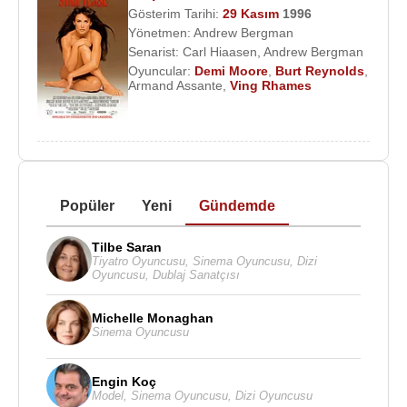
Gösterim Tarihi:
29 Kasım
1996
Yönetmen:
Andrew Bergman
Senarist:
Carl Hiaasen
,
Andrew Bergman
Oyuncular:
Demi Moore
,
Burt Reynolds
,
Armand Assante
,
Ving Rhames
Popüler
Yeni
Gündemde
Tilbe Saran
Tiyatro Oyuncusu
,
Sinema Oyuncusu
,
Dizi
Oyuncusu
,
Dublaj Sanatçısı
Michelle Monaghan
Sinema Oyuncusu
Engin Koç
Model
,
Sinema Oyuncusu
,
Dizi Oyuncusu