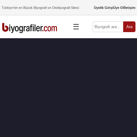
Türkiye’nin en Büyük Biyografi ve Otobiyografi Sitesi
Üyelik Girişi
Üye Ol
İletişim
☰
Ara