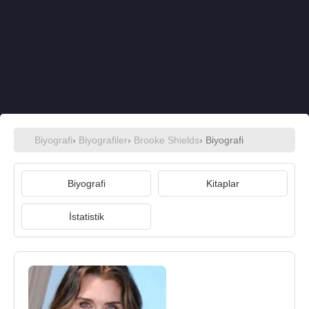
Biyografi
›
Biyografiler
›
Brooke Shields
› Biyografi
Biyografi
Kitaplar
İstatistik