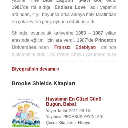
yapımı "
The Blue Lagoon
" (
Mavi Göl
) oldu.
1981
’de rol aldığı "
Endless Love
" adlı yapımın
ardından, 4 yıl boyunca arka arkaya halk tarafından
en çok sevilen genç oyuncu ödülünü aldı.
Shileds, oyunculuk kariyerine
1983
–
1987
yılları
arasında eğitimi için ara verdi. 1987’de
Princeton
Üniversitesi
’nden
Fransız Edebiyatı
dalında
diplomasını aldı. 1.83 meterlik boyu yüzünden, kısa
aktörler karşısında oynayamayacağı için birçok rol
kaçırdığını söylemişti.
Biyografinin devamı ››
Shields, beyaz perdenin yanında birçok televizon
Brooke Shields Kitapları
yapımında da rol aldı. Bunlardan en başarılı olanı,
1996
–
2000
yılları arası başrolünü üstlendiği
NBC
Hayatımın En Güzel Günü
yapımı "
Suddenly Susan
" oldu. Bu dizi Shields’a
Bugün, Baba!
1997
’de "halk tarafından en çok sevilen kadın
Yayın Tarihi: 2011-09-15
oyuncu" ödülünü kazandırdı. Tiyatro da da kendini
Yayınevi: PEGASUS YAYINLARI
Çocuk Kitapları » Hikaye
gösteren oyuncu "
Grease
", "
Cabaret
", "
Wonderful