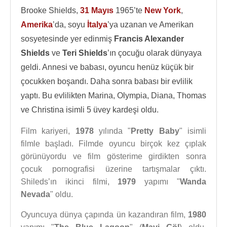
Brooke Shields,
31 Mayıs
1965’te
New York
,
Amerika
’da, soyu
İtalya
’ya uzanan ve Amerikan
sosyetesinde yer edinmiş
Francis Alexander
Shields
ve
Teri Shields
’ın çocuğu olarak dünyaya
geldi. Annesi ve babası, oyuncu henüz küçük bir
çocukken boşandı. Daha sonra babası bir evlilik
yaptı. Bu evlilikten Marina, Olympia, Diana, Thomas
ve Christina isimli 5 üvey kardeşi oldu.
Film kariyeri,
1978
yılında "
Pretty Baby
" isimli
filmle başladı. Filmde oyuncu birçok kez çıplak
görünüyordu ve film gösterime girdikten sonra
çocuk pornografisi üzerine tartışmalar çıktı.
Shileds’ın ikinci filmi,
1979
yapımı "
Wanda
Nevada
" oldu.
Oyuncuya dünya çapında ün kazandıran film,
1980