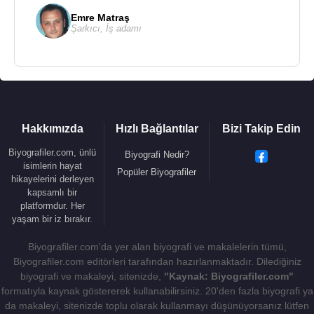
Emre Matraş
Şarkıcı
,
İş adamı
Hakkımızda
Hızlı Bağlantılar
Bizi Takip Edin
Biyografiler.com, ünlü
Biyografi Nedir?
isimlerin hayat
Popüler Biyografiler
hikayelerini derleyen
kapsamlı bir
platformdur. Her
yaşam bir iz bırakır.
Biyografiler.com'da yer alan biyografi ve makalelerin tümü,
Biyografiler.com editörleri tarafından hazırlanmaktadır. Dilediğiniz
biyografi ve makaleyi, sitenizde,
"Kaynak: Biyografiler.com"
formatıyla kaynak göstererek kullanabilirsiniz. 20'den fazla biyografi ya
da makaleyi, sitenizde toplu olarak kullanmayı düşünüyorsanız lütfen