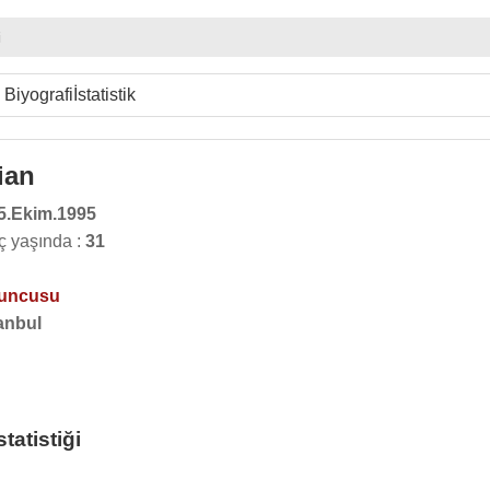
i
Biyografi
İstatistik
ian
5.Ekim.1995
ç yaşında :
31
yuncusu
anbul
atistiği