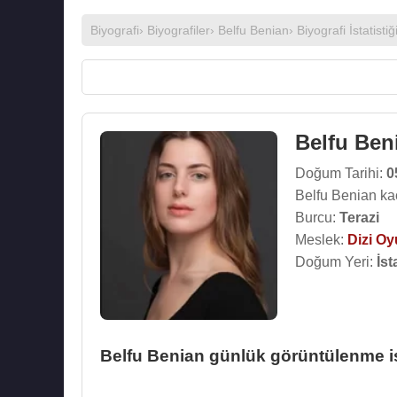
Biyografi
›
Biyografiler
›
Belfu Benian
› Biyografi İstatistiğ
Belfu Ben
Doğum Tarihi:
0
Belfu Benian ka
Burcu:
Terazi
Meslek:
Dizi O
Doğum Yeri:
İst
Belfu Benian günlük görüntülenme ist