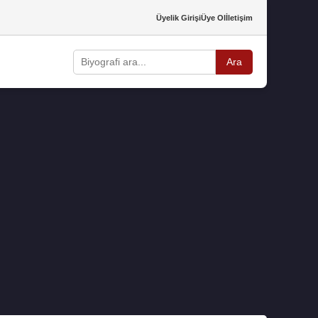
Üyelik Girişi
Üye Ol
İletişim
Ara