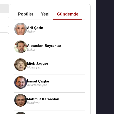
Popüler
Yeni
Gündemde
Arif Çetin
Asker
Alparslan Bayraktar
Bakan
Mick Jagger
Müzisyen
İsmail Çağlar
Akademisyen
Mahmut Karaaslan
Bürokrat