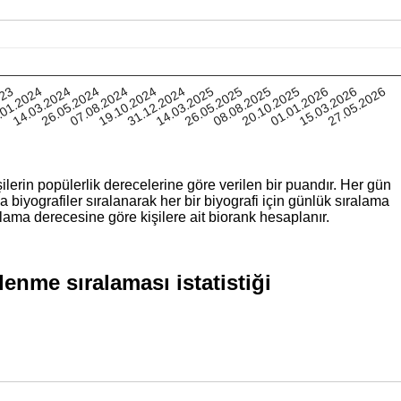
023
.01.2024
14.03.2024
26.05.2024
07.08.2024
19.10.2024
31.12.2024
14.03.2025
26.05.2025
08.08.2025
20.10.2025
01.01.2026
15.03.2026
27.05.2026
ilerin popülerlik derecelerine göre verilen bir puandır. Her gün
iyografiler sıralanarak her bir biyografi için günlük sıralama
lama derecesine göre kişilere ait biorank hesaplanır.
enme sıralaması istatistiği