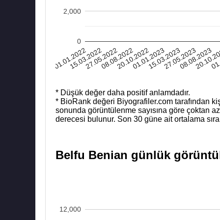
2,000
0
01.01.2022
15.03.2022
27.05.2022
08.08.2022
20.10.2022
01.01.2023
15.03.2023
27.05.2023
08.08.2023
20.10.2
01
* Düşük değer daha positif anlamdadır.
* BioRank değeri Biyografiler.com tarafından kiş
sonunda görüntülenme sayısına göre çoktan aza b
derecesi bulunur. Son 30 güne ait ortalama sıra
Belfu Benian günlük görüntül
12,000