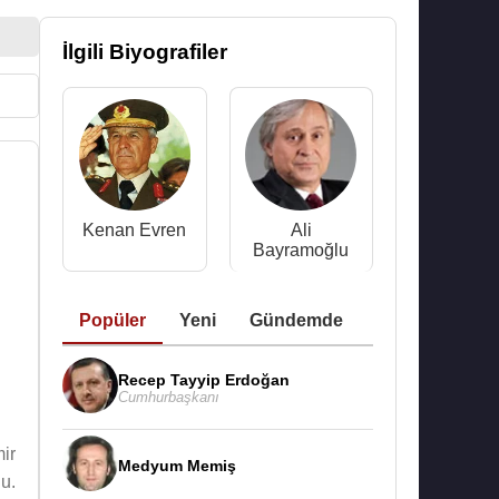
İlgili Biyografiler
Kenan Evren
Ali
Bayramoğlu
Popüler
Yeni
Gündemde
Recep Tayyip Erdoğan
Cumhurbaşkanı
ir
Medyum Memiş
u.