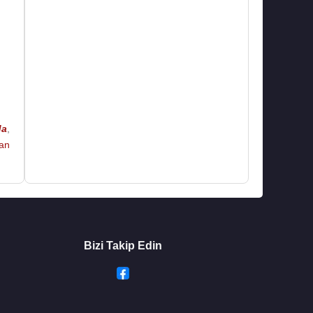
da
,
an
Bizi Takip Edin