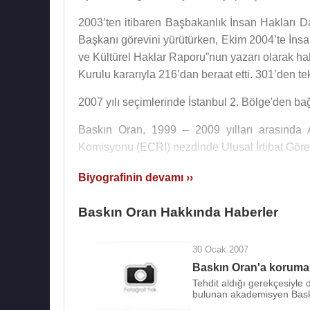
2003’ten itibaren Başbakanlık İnsan Hakları D
Başkanı görevini yürütürken, Ekim 2004’te İnsa
ve Kültürel Haklar Raporu”nun yazarı olarak h
Kurulu kararıyla 216’dan beraat etti. 301’den t
2007 yılı seçimlerinde İstanbul 2. Bölge'den bağ
Baskın Oran, 1999 – 2009 yılları arasında A
Komisyonu (ECRI) nezdinde Ulusal İrtibat Görev
15 Aralık 2008 tarihinde,
Ahmet İnsel
,
Ali B
Biyografinin devamı ››
Özür diliyoruz kampanyasını başlatmıştır. Bu 
yıkıyorlar", "bu kadar cehalet, bilgisizlik eğiti
Baskın Oran Hakkında Haberler
Baskın Oran, Türkçe dışında İngilizce ve Fransı
30 Ocak 2007
Baskın Oran, eski Milli Eğitim Bakanlarından D
Baskın Oran'a koruma 
babasıdır. Kızı Sırma Oran Fransa'da, Lyon kent
Tehdit aldığı gerekçesiyle
bulunan akademisyen Baskın
Baskın Oran, 3 nisan 2013 tarihinde Ak Parti H