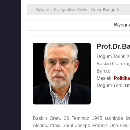
Biyografi
›
Biyografiler
›
Baskın Oran
› Biyografi
Biyogra
Prof.Dr.B
Doğum Tarihi:
?
Baskın Oran kaç
Burcu:
Meslek:
Politika
Doğum Yeri:
İzm
Baskın Oran, 26 Temmuz 1945 tarihinde İzm
Alsancak’taki Saint Joseph Fransız Orta Okul