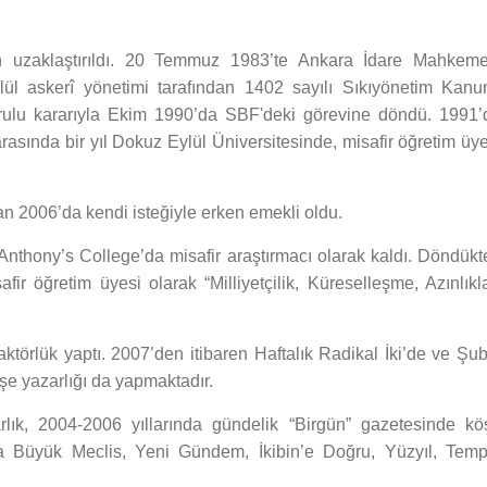
 uzaklaştırıldı. 20 Temmuz 1983’te Ankara İdare Mahkeme
lül askerî yönetimi tarafından 1402 sayılı Sıkıyönetim Kanu
rulu kararıyla Ekim 1990’da SBF'deki görevine döndü. 1991’
arasında bir yıl Dokuz Eylül Üniversitesinde, misafir öğretim üy
dan 2006’da kendi isteğiyle erken emekli oldu.
Anthony’s College’da misafir araştırmacı olarak kaldı. Döndükt
fir öğretim üyesi olarak “Milliyetçilik, Küreselleşme, Azınlıkla
ktörlük yaptı. 2007’den itibaren Haftalık Radikal İki’de ve Şub
şe yazarlığı da yapmaktadır.
rlık, 2004-2006 yıllarında gündelik “Birgün” gazetesinde kö
nda Büyük Meclis, Yeni Gündem, İkibin’e Doğru, Yüzyıl, Temp