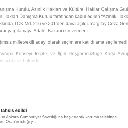
anışma Kurulu, Azınlık Hakları ve Kültürel Haklar Çalışma Gru
n Hakları Danışma Kurulu tarafından kabul edilen “Azınlık Hakla
akkında TCK Md. 216 ve 301’den dava açıldı. Yargıtay Ceza Gen
ekrar yargılamaya Adalet Bakanı izin vermedi.
ımsız milletvekili adayı olarak seçimlere katıldı ama seçilemedi
vrupa Konseyi Irkçılık ve İlgili Hoşgörüsüzlüğe Karşı Avru
lisi olarak bulundu.
ayramoğlu
,
Cengiz Aktar
ve bine aşkın aydın ile, Ermenilerd
kampanya ile ilgili yabancı gazetelere "1923'ten beri beynimi
m sistemimizden gelmektedir" demiştir.
zca bilmektedir.
r.Reşit Galip'in torunu olan Feyhan Hanım ile evlidir ve üç çoc
tahsis edildi
inde yaşamaktadır ve siyaset ile uğraşmaktadır.
 dün Ankara Cumhuriyet Savcılığı’na başvurarak koruma talebinde
 Oran’ın isteği y...
ükümeti tarafından açıklanan ve barış sürecini yönetecek olan 