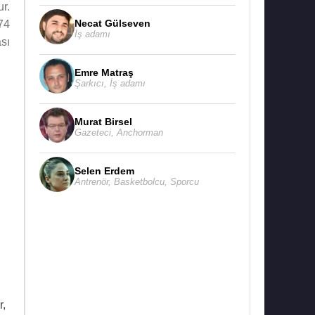
r.
Necat Gülseven
74
İş adamı
sı
Emre Matraş
Şarkıcı
,
İş adamı
Murat Birsel
Gazeteci
,
Anchorman
Selen Erdem
Antrenör
,
Basketbolcu
,
Sporcu
r,