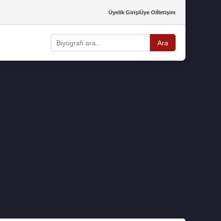
Üyelik Girişi
Üye Ol
İletişim
Ara