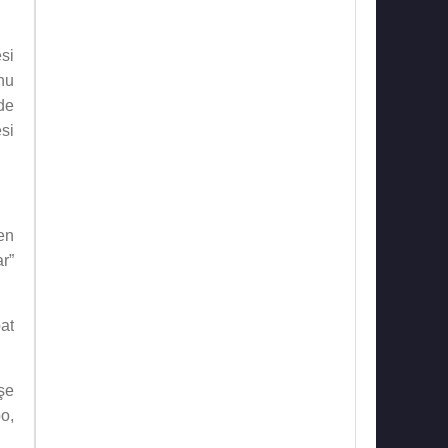
si
nu
de
esi
en
r”
at
şe
o,