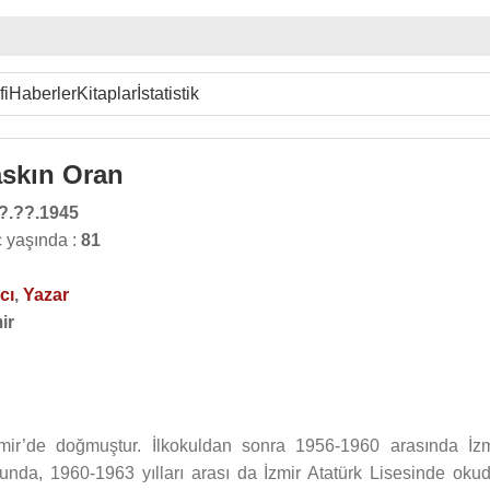
fi
Haberler
Kitaplar
İstatistik
askın Oran
?.??.1945
 yaşında :
81
cı
,
Yazar
ir
ir’de doğmuştur. İlkokuldan sonra 1956-1960 arasında İzm
unda, 1960-1963 yılları arası da İzmir Atatürk Lisesinde okud