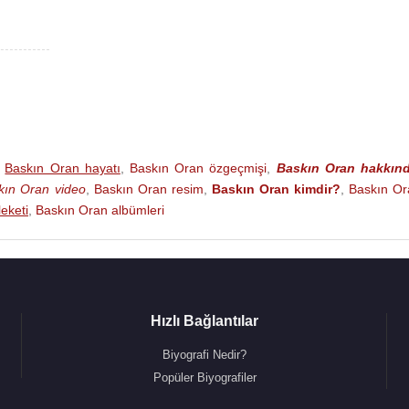
 (1990)
,
Baskın Oran hayatı
,
Baskın Oran özgeçmişi
,
Baskın Oran hakkın
kın Oran video
,
Baskın Oran resim
,
Baskın Oran kimdir?
,
Baskın Or
eketi
,
Baskın Oran albümleri
Hızlı Bağlantılar
Biyografi Nedir?
Popüler Biyografiler