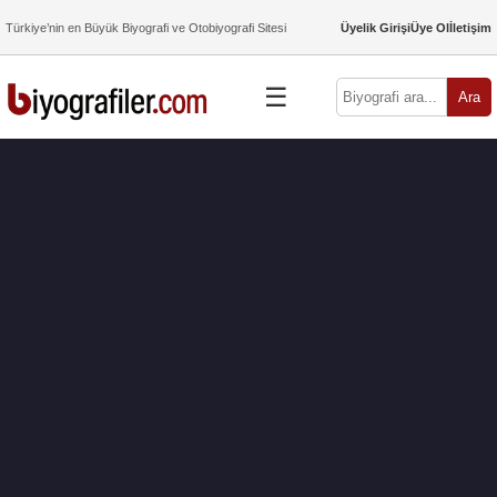
Türkiye’nin en Büyük Biyografi ve Otobiyografi Sitesi
Üyelik Girişi
Üye Ol
İletişim
☰
Ara