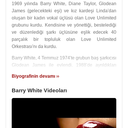
1969 yılında Barry White, Diane Taylor, Glodean
James (gelecekteki eşi) ve kız kardeşi Linda'dan
oluşan bir kadın vokal üçlüsü olan Love Unlimited
grubunu kurdu. Kendisine ve yönettiği, bestelediği
ve düzenlediği şarkı üçlüsüne eşlik edecek 40
parçalık bir topluluk olan Love Unlimited
Orkestrası'nı da kurdu.
Barry White, 4 Temmuz 1974'te grubun baş şarkıcısı
Glodean James ile evlendi. 1988'de ayrıldıkları
bildirildi, ancak 2003'te Barry White'ın ölümüne
Biyografinin devamı ››
kadar ayrı hayatlar yaşamalarına rağmen yasal
olarak evli kaldılar. Onbeş yıldan fazla bir süredir
Barry White Videoları
Glodean'dan uzak kalmış olmasına rağmen, dul eşi
olarak mirasının tek vasisi oldu.
Barry White, en büyük başarısını kurduğu Love
Unlimited Orchestra ile 1970'lerde yakaladı. Soul,
funk ve disko türünde pek çok hit şarkı yazdı. Dünya