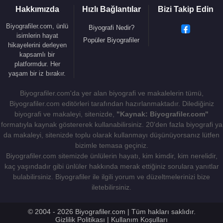
Hakkımızda
Hızlı Bağlantılar
Bizi Takip Edin
Biyografiler.com, ünlü
Biyografi Nedir?
Kaynak:Biyografiler.com
isimlerin hayat
Popüler Biyografiler
hikayelerini derleyen
kapsamlı bir
platformdur. Her
yaşam bir iz bırakır.
Biyografiler.com'da yer alan biyografi ve makalelerin tümü,
Biyografiler.com editörleri tarafından hazırlanmaktadır. Dilediğiniz
biyografi ve makaleyi, sitenizde,
"Kaynak: Biyografiler.com"
formatıyla kaynak göstererek kullanabilirsiniz. 20'den fazla biyografi ya
da makaleyi, sitenizde toplu olarak kullanmayı düşünüyorsanız lütfen
bizimle temasa geçiniz.
Biyografiler.com sitemizde ünlülerin hayatı, kim kimdir, kim nerelidir,
kaç yaşındadır gibi ünlüler hakkında merak ettiğiniz sorulara yanıtlar
bulabilirsiniz. Biyografiler ile ilgili yorum ve düzeltmelerinizi bize
iletebilirsiniz.
© 2004 - 2026 Biyografiler.com | Tüm hakları saklıdır.
Gizlilik Politikası
|
Kullanım Koşulları