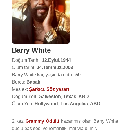
Barry White
Doğum Tarihi:
12.Eylül.1944
Ölüm tarihi:
04.Temmuz.2003
Barry White kaç yaşında öldü :
59
Burcu:
Başak
Meslek:
Şarkıcı
,
Söz yazarı
Doğum Yeri:
Galveston, Texas, ABD
Ölüm Yeri:
Hollywood, Los Angeles, ABD
2 kez
Grammy Ödülü
kazanmış olan Barry White
güçlü bas sesi ve romantik imajıyla bilinir.