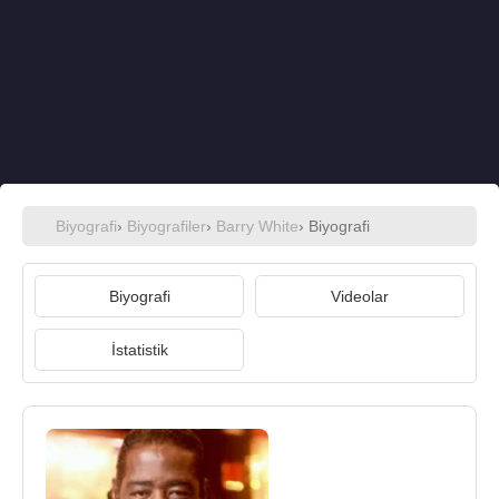
Biyografi
›
Biyografiler
›
Barry White
› Biyografi
Biyografi
Videolar
İstatistik