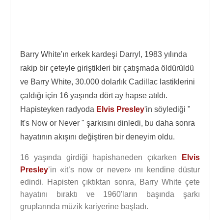
Barry White'ın erkek kardeşi Darryl, 1983 yılında
rakip bir çeteyle giriştikleri bir çatışmada öldürüldü
ve Barry White, 30.000 dolarlık Cadillac lastiklerini
çaldığı için 16 yaşında dört ay hapse atıldı.
Hapisteyken radyoda
Elvis Presley
'in söylediği "
It's Now or Never " şarkısını dinledi, bu daha sonra
hayatının akışını değiştiren bir deneyim oldu.
16 yaşında girdiği hapishaneden çıkarken
Elvis
Presley
’in «it’s now or never» ını kendine düstur
edindi. Hapisten çıktıktan sonra, Barry White çete
hayatını bıraktı ve 1960'ların başında şarkı
gruplarında müzik kariyerine başladı.