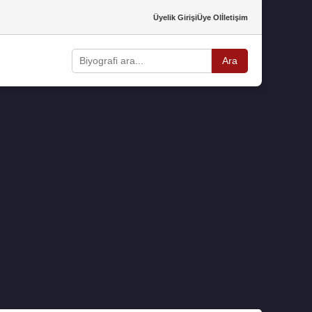
Üyelik Girişi
Üye Ol
İletişim
Ara