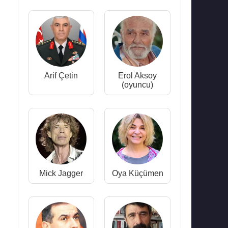
Arif Çetin
Erol Aksoy
(oyuncu)
Mick Jagger
Oya Küçümen