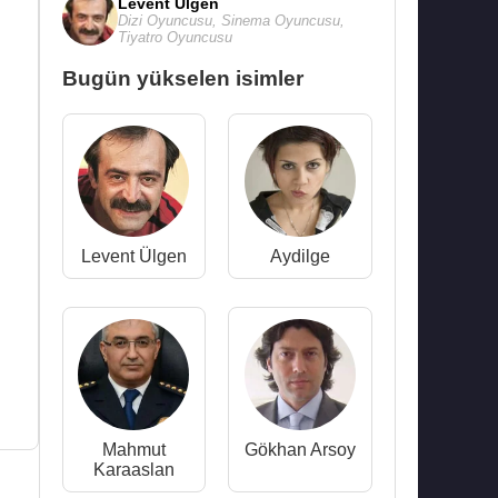
Levent Ülgen
Dizi Oyuncusu
,
Sinema Oyuncusu
,
Tiyatro Oyuncusu
Bugün yükselen isimler
Levent Ülgen
Aydilge
Mahmut
Gökhan Arsoy
Karaaslan