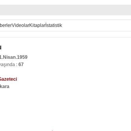
berler
Videolar
Kitaplar
İstatistik
u
1.Nisan.1959
yaşında :
67
Gazeteci
kara