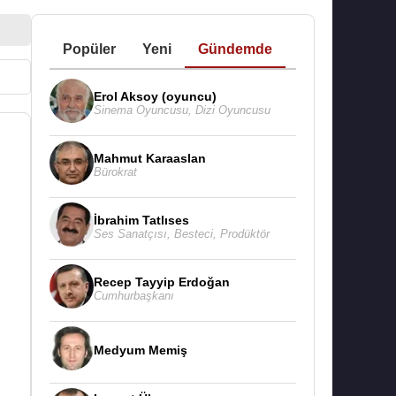
Popüler
Yeni
Gündemde
Erol Aksoy (oyuncu)
Sinema Oyuncusu
,
Dizi Oyuncusu
Mahmut Karaaslan
Bürokrat
İbrahim Tatlıses
Ses Sanatçısı
,
Besteci
,
Prodüktör
Recep Tayyip Erdoğan
Cumhurbaşkanı
Medyum Memiş