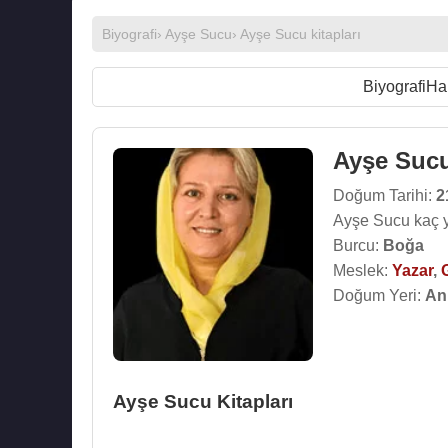
Biyografi
›
Ayşe Sucu
›
Ayşe Sucu kitapları
Biyografi
Ha
Ayşe Suc
Doğum Tarihi:
2
Ayşe Sucu kaç 
Burcu:
Boğa
Meslek:
Yazar
,
Doğum Yeri:
An
Ayşe Sucu Kitapları