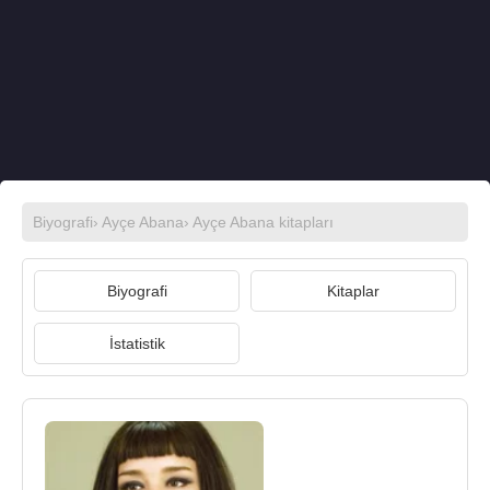
Biyografi
›
Ayçe Abana
›
Ayçe Abana kitapları
Biyografi
Kitaplar
İstatistik