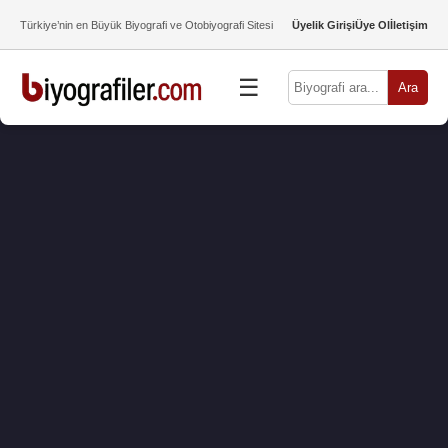
Türkiye’nin en Büyük Biyografi ve Otobiyografi Sitesi
Üyelik Girişi
Üye Ol
İletişim
☰
Ara