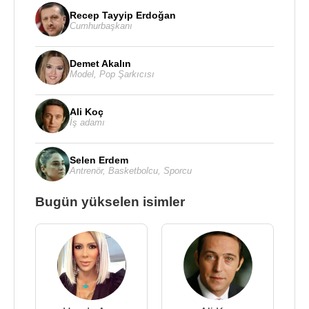
Recep Tayyip Erdoğan
Cumhurbaşkanı
Demet Akalın
Model
,
Pop Şarkıcısı
Ali Koç
İş adamı
Selen Erdem
Antrenör
,
Basketbolcu
,
Sporcu
Bugün yükselen isimler