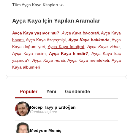
Tüm Ayça Kaya Kitapları ›››
Ayça Kaya İçin Yapılan Aramalar
Ayça Kaya yaşıyor mu?
,
Ayça Kaya biyografi
,
Ayça Kaya
hayatı
,
Ayça Kaya özgeçmişi
,
Ayça Kaya hakkında
,
Ayça
Kaya doğum yeri
,
Ayça Kaya fotoğraf
,
Ayça Kaya video
,
Ayça Kaya resim
,
Ayça Kaya kimdir?
,
Ayça Kaya kaç
yaşında?
,
Ayça Kaya nereli
,
Ayça Kaya memleketi
,
Ayça
Kaya albümleri
Popüler
Yeni
Gündemde
Recep Tayyip Erdoğan
Cumhurbaşkanı
Medyum Memiş