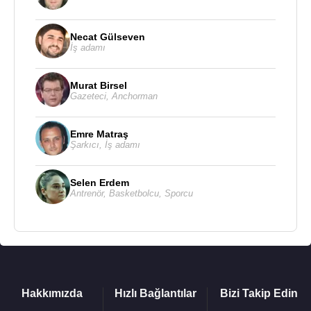
Necat Gülseven
İş adamı
Murat Birsel
Gazeteci
,
Anchorman
Emre Matraş
Şarkıcı
,
İş adamı
Selen Erdem
Antrenör
,
Basketbolcu
,
Sporcu
Hakkımızda
Hızlı Bağlantılar
Bizi Takip Edin