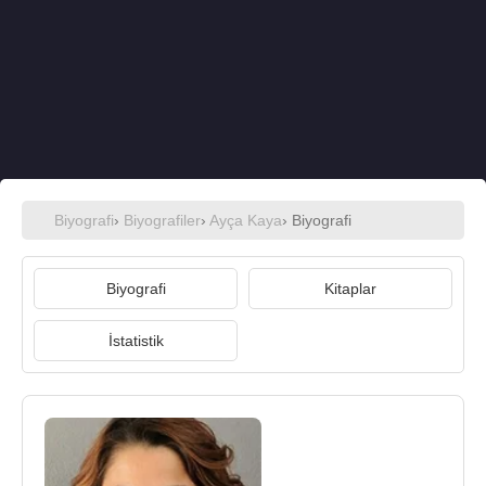
Biyografi
›
Biyografiler
›
Ayça Kaya
› Biyografi
Biyografi
Kitaplar
İstatistik