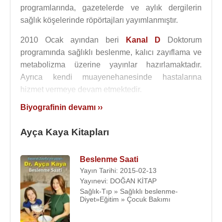
programlarında, gazetelerde ve aylık dergilerin
sağlık köşelerinde röpörtajları yayımlanmıştır.
2010 Ocak ayından beri
Kanal D
Doktorum
programında sağlıklı beslenme, kalıcı zayıflama ve
metabolizma üzerine yayınlar hazırlamaktadır.
Ayrıca kendi muayenehanesinde hastalarına
hizmet vermeye devam etmektedir.
Biyografinin devamı ››
Dr.Ayça KAYA, Türk İç Hastalıkları Uzmanlık
Derneği, Türk Diyabet , Obezite ve Beslenme
Ayça Kaya Kitapları
Derneği, Avrupa Obezite Çalışma Grubu, Antiaging
Eğitim ve Araştırma Derneği, Türk Tabipler Birliği
Derneği Üyesidir.
Beslenme Saati
Yayın Tarihi: 2015-02-13
Ayça Kaya, evlidir. 2 çocuğu vardır.
Yayınevi: DOĞAN KİTAP
Sağlık-Tıp » Sağlıklı beslenme-
Üyesi olduğu Kuruluşlar
:
Diyet»Eğitim » Çocuk Bakımı
Türk İç Hastalıkları Uzmanlık Derneği,