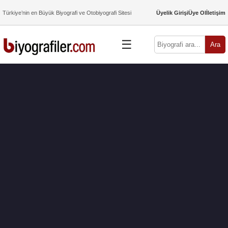
Türkiye’nin en Büyük Biyografi ve Otobiyografi Sitesi
Üyelik Girişi
Üye Ol
İletişim
☰
Ara