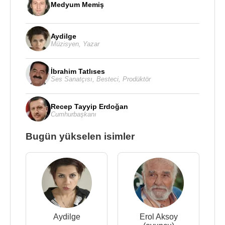
Medyum Memiş
Aydilge
Müzisyen
,
Yazar
İbrahim Tatlıses
Ses Sanatçısı
,
Besteci
,
Prodüktör
Recep Tayyip Erdoğan
Cumhurbaşkanı
Bugün yükselen isimler
Aydilge
Erol Aksoy