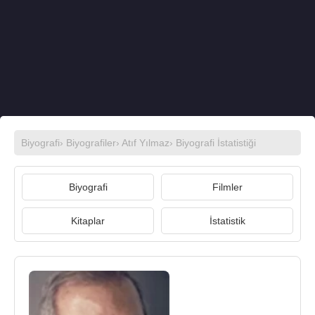
Biyografi
›
Biyografiler
›
Atıf Yılmaz
› Biyografi İstatistiği
Biyografi
Filmler
Kitaplar
İstatistik