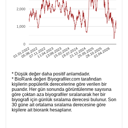
2,000
1,000
0
01.01.2022
05.06.2022
07.11.2022
11.04.2023
13.09.2023
15.02.2024
19.07.2024
21.12.2024
25.05.2025
28.10.2025
01.04.2026
* Düşük değer daha positif anlamdadır.
* BioRank değeri Biyografiler.com tarafından
kişilerin popülerlik derecelerine göre verilen bir
puandır. Her gün sonunda görüntülenme sayısına
göre çoktan aza biyografiler sıralanarak her bir
biyografi için günlük sıralama derecesi bulunur. Son
30 güne ait ortalama sıralama derecesine göre
kişilere ait biorank hesaplanır.