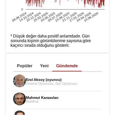
0
08.08.2024
14.10.2024
20.12.2024
25.02.2025
03.05.2025
09.07.2025
15.09.2025
21.11.2025
27.01.2026
04.04.2026
10.06.2026
* Düşük değer daha positif anlamdadır.
Gün
sonunda kişinin görüntülenme sayısına göre
kaçıncı sırada olduğunu gösterir.
Popüler
Yeni
Gündemde
Erol Aksoy (oyuncu)
Sinema Oyuncusu
,
Dizi Oyuncusu
Mahmut Karaaslan
Bürokrat