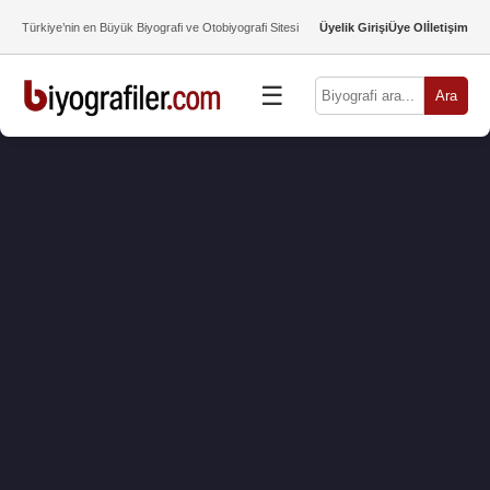
Türkiye’nin en Büyük Biyografi ve Otobiyografi Sitesi
Üyelik Girişi
Üye Ol
İletişim
☰
Ara