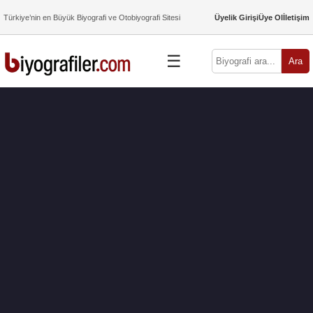
Türkiye’nin en Büyük Biyografi ve Otobiyografi Sitesi
Üyelik Girişi
Üye Ol
İletişim
☰
Ara