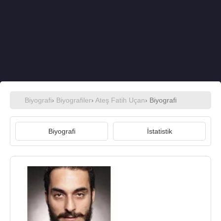
Biyografi
›
Biyografiler
›
Ateş Fatih Uçan
› Biyografi
Biyografi
İstatistik