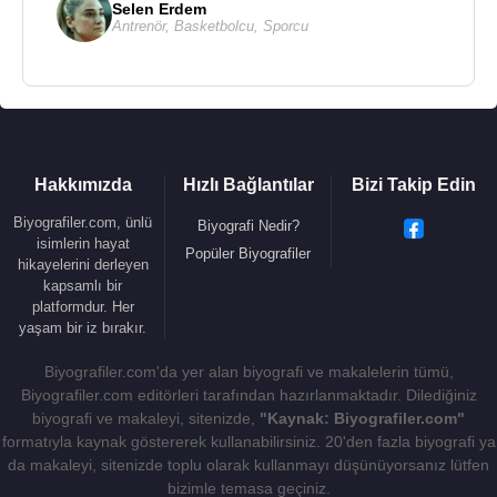
Selen Erdem
Antrenör
,
Basketbolcu
,
Sporcu
Hakkımızda
Hızlı Bağlantılar
Bizi Takip Edin
Biyografiler.com, ünlü
Biyografi Nedir?
isimlerin hayat
Popüler Biyografiler
hikayelerini derleyen
kapsamlı bir
platformdur. Her
yaşam bir iz bırakır.
Biyografiler.com'da yer alan biyografi ve makalelerin tümü,
Biyografiler.com editörleri tarafından hazırlanmaktadır. Dilediğiniz
biyografi ve makaleyi, sitenizde,
"Kaynak: Biyografiler.com"
formatıyla kaynak göstererek kullanabilirsiniz. 20'den fazla biyografi ya
da makaleyi, sitenizde toplu olarak kullanmayı düşünüyorsanız lütfen
bizimle temasa geçiniz.