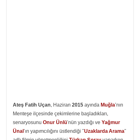
Ateş Fatih Uçan
, Haziran
2015
ayında
Muğla
’nın
Menteşe ilçesinde çekimlerine başladıkları,
senaryosunu
Onur Ünlü
'nün yazdığı ve
Yağmur
Ünal
’ın yapımcılığını üstlendiği "
Uzaklarda Arama
"
adlı filmin yönetmenliğini
Türkan Şoray
yaparken