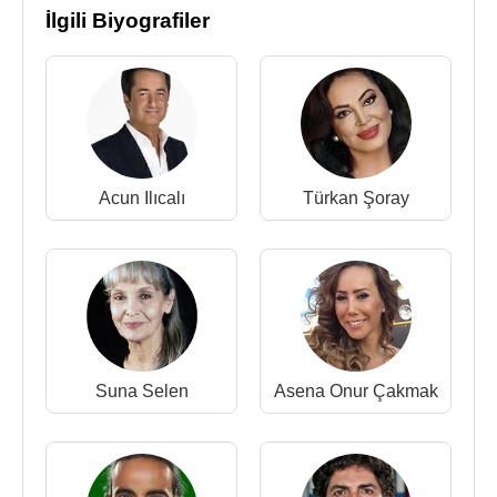
2015
İlgili Biyografiler
2015 - Avanak Dedektör (Sinema Filmi) 2015
2013 - 2014 - Fatih-Harbiye (Asım) (TV Dizisi)
2010 - Şefkat Tepe (TV Dizisi)
2008 - 2011 - Akasya Durağı (Ali Kemal) (TV Dizisi)
2007 - Boşanmak İstemiyorum (Kemal) (TV Dizisi)
2003 - Lise Defteri (Öğrenci) (TV Dizisi)
2000 - Dedelerimi Evlendirirken (Dede) (TV Filmi)
Acun Ilıcalı
Türkan Şoray
Kaynak:Biyografiler.com
Suna Selen
Asena Onur Çakmak