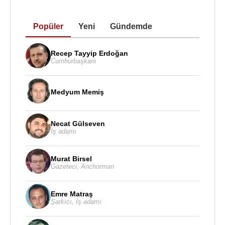
Popüler
Yeni
Gündemde
Recep Tayyip Erdoğan
Cumhurbaşkanı
Medyum Memiş
Necat Gülseven
İş adamı
Murat Birsel
Gazeteci
,
Anchorman
Emre Matraş
Şarkıcı
,
İş adamı