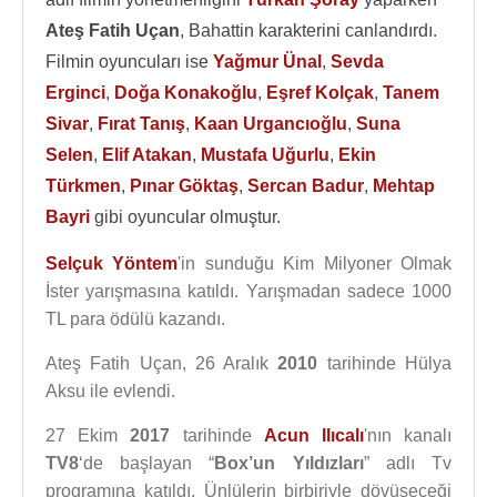
Ateş Fatih Uçan
, Bahattin karakterini canlandırdı.
Filmin oyuncuları ise
Yağmur Ünal
,
Sevda
Erginci
,
Doğa Konakoğlu
,
Eşref Kolçak
,
Tanem
Sivar
,
Fırat Tanış
,
Kaan Urgancıoğlu
,
Suna
Selen
,
Elif Atakan
,
Mustafa Uğurlu
,
Ekin
Türkmen
,
Pınar Göktaş
,
Sercan Badur
,
Mehtap
Bayri
gibi oyuncular olmuştur.
Selçuk Yöntem
'in sunduğu Kim Milyoner Olmak
İster yarışmasına katıldı. Yarışmadan sadece 1000
TL para ödülü kazandı.
Ateş Fatih Uçan, 26 Aralık
2010
tarihinde Hülya
Aksu ile evlendi.
27 Ekim
2017
tarihinde
Acun Ilıcalı
'nın kanalı
TV8
‘de başlayan “
Box’un Yıldızları
” adlı Tv
programına katıldı. Ünlülerin birbiriyle dövüşeceği