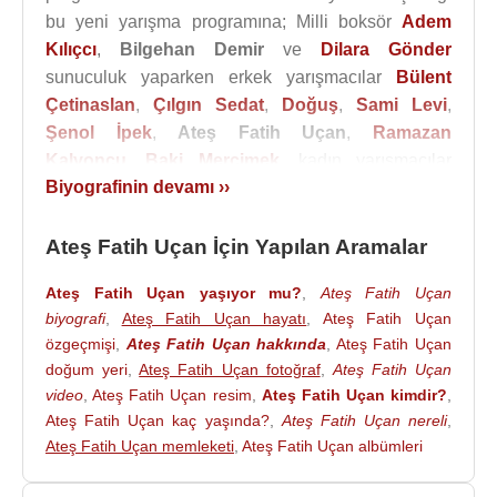
bu yeni yarışma programına; Milli boksör
Adem
Kılıçcı
,
Bilgehan Demir
ve
Dilara Gönder
sunuculuk yaparken erkek yarışmacılar
Bülent
Çetinaslan
,
Çılgın Sedat
,
Doğuş
,
Sami Levi
,
Şenol İpek
,
Ateş Fatih Uçan
,
Ramazan
Kalyoncu
,
Baki Mercimek
, kadın yarışmacılar
Biyografinin devamı ››
Asena Onur Çakmak
,
Fulya Keskin
,
Aycan
Demirci
,
Ayşıl Özaslan
,
Sahra Işık
,
Berna
Canbeldek
olacaktır.
Ateş Fatih Uçan İçin Yapılan Aramalar
Filmleri
:
Ateş Fatih Uçan yaşıyor mu?
,
Ateş Fatih Uçan
Yönetmen
:
biyografi
,
Ateş Fatih Uçan hayatı
,
Ateş Fatih Uçan
2016 - Rengarenk Yağmurlar (Yönetmen) (Kısa
özgeçmişi
,
Ateş Fatih Uçan hakkında
,
Ateş Fatih Uçan
doğum yeri
,
Ateş Fatih Uçan fotoğraf
,
Ateş Fatih Uçan
Film)
video
,
Ateş Fatih Uçan resim
,
Ateş Fatih Uçan kimdir?
,
Oyuncu
:
Ateş Fatih Uçan kaç yaşında?
,
Ateş Fatih Uçan nereli
,
2015 - Uzaklarda Arama (Bahattin) (Sinema Filmi)
Ateş Fatih Uçan memleketi
,
Ateş Fatih Uçan albümleri
2015 - Heredot Cevdet Saati (Ölü) (Tv Programı)