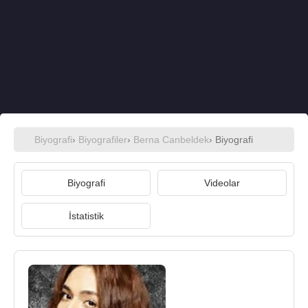
Biyografi
›
Biyografiler
›
Berna Canbeldek
› Biyografi
Biyografi
Videolar
İstatistik