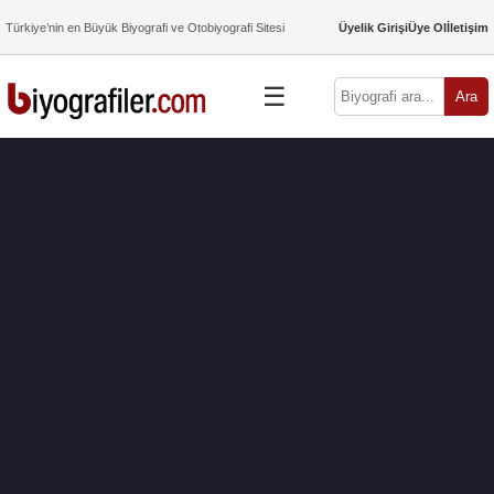
Türkiye’nin en Büyük Biyografi ve Otobiyografi Sitesi
Üyelik Girişi
Üye Ol
İletişim
☰
Ara