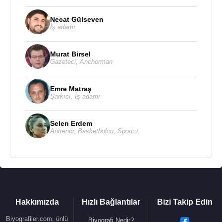
Necat Gülseven
İş adamı
Murat Birsel
Gazeteci
,
Anchorman
Emre Matraş
Şarkıcı
,
İş adamı
Selen Erdem
Antrenör
,
Basketbolcu
,
Sporcu
Hakkımızda
Hızlı Bağlantılar
Bizi Takip Edin
Biyografiler.com, ünlü
Biyografi Nedir?