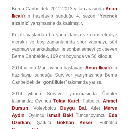
Berna Canbeldek, 2012-2013 yılları arasında
Acun
Ilıcalı
’nın hazırlayıp sunduğu 4. sezon “
Yetenek
sizsiniz
” yarışmasına da katılmıştır.
Küçük yaşlardan bu yana dansa ve dans etmeye
meraklı ve boş zamanlarında spor yapmayı, sörf
yapmayı ve arkadaşları ile sohbet etmeyi çok seven
Berna Canbeldek, 169 cm boyunda ve 56 kilodur.
2014 yılının Mart ayında başlayan,
Acun Ilıcalı
’nın
hazırlayıp sunduğu Survivor yarışmasında Berna
Canbeldek de “
gönüllüler
” takımında yarıştı.
2014 yılında Survivor yarışmasında Ünlüler
takımında; Oyuncu
Tolga Karel
, Futbolcu
Ahmet
Dursun
, Voleybolcu
Duygu Bal
, Atlet
Merve
Aydın
, Oyuncu
İsmail Baki
Tuncer,oyuncu
Eda
Özerkan
, Şarkıcı
Gökhan Keser
, Futbolcu