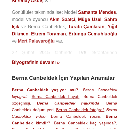
Serenay Aktaş
var.
Gönüllüler takımında ise; Model
Samanta Mendes
,
model ve oyuncu
Akın Saatçi
,
Müge Üzel
,
Sahra
Işık
ve Berna Canbeldek,
Turabi Çamkıran
,
Yiğit
Dikmen
,
Ekrem Toraman
,
Ertunga Gemuhluoğlu
ve
Mert Palavaroğlu
var.
22 Şubat
2015
tarihinde
TV8
ekranlarında
başlayacak olan “
Survivor All Star
” yarışmasına;
Biyografinin devamı ››
Turabi Çamkıran
,
Hilmi Cem İntepe
,
Merve Oflaz
ve
Pascal Nouma
,
Hasan Yalnızoğlu
,
Anıl Tetik
,
Berna Canbeldek İçin Yapılan Aramalar
Nadya Zagli
,
Ece Begüm Yücetan
,
Doğukan
Manço
,
Bozok Gören
,
Özlem Çalın
,
Duygu
Berna Canbeldek yaşıyor mu?
,
Berna Canbeldek
Çetinkaya
,
Taner Özdeş
,
Almeda Abazi
,
Serenay
biyografi
,
Berna Canbeldek hayatı
,
Berna Canbeldek
Aktaş
,
Berna Canbeldek
,
Seda Aktuğlu
,
Hakan
özgeçmişi
,
Berna Canbeldek hakkında
,
Berna
Canbeldek doğum yeri
,
Berna Canbeldek fotoğraf
,
Berna
Hatipoğlu
,
Merve Aydın
,
Sahra Işık
,
Fulya Keskin
Canbeldek video
,
Berna Canbeldek resim
,
Berna
katılacak.
Canbeldek kimdir?
,
Berna Canbeldek kaç yaşında?
,
14 Şubat 2015 tarihinde
Nihat Doğan
,
Özgecan