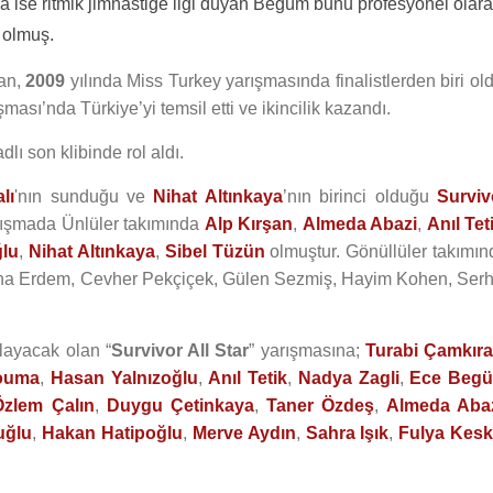
nra ise ritmik jimnastiğe ilgi duyan Begüm bunu profesyonel olar
 olmuş.
an,
2009
yılında Miss Turkey yarışmasında finalistlerden biri ol
şması’nda Türkiye’yi temsil etti ve ikincilik kazandı.
dlı son klibinde rol aldı.
lı
'nın sunduğu ve
Nihat Altınkaya
’nın birinci olduğu
Surviv
Yarışmada Ünlüler takımında
Alp Kırşan
,
Almeda Abazi
,
Anıl Tet
ğlu
,
Nihat Altınkaya
,
Sibel Tüzün
olmuştur. Gönüllüler takımın
na Erdem, Cevher Pekçiçek, Gülen Sezmiş, Hayim Kohen, Serh
layacak olan “
Survivor All Star
” yarışmasına;
Turabi Çamkır
ouma
,
Hasan Yalnızoğlu
,
Anıl Tetik
,
Nadya Zagli
,
Ece Beg
Özlem Çalın
,
Duygu Çetinkaya
,
Taner Özdeş
,
Almeda Aba
uğlu
,
Hakan Hatipoğlu
,
Merve Aydın
,
Sahra Işık
,
Fulya Kesk