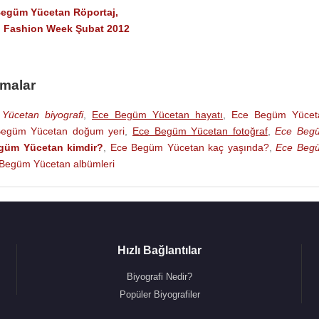
egüm Yücetan Röportaj,
l Fashion Week Şubat 2012
amalar
ücetan biyografi
,
Ece Begüm Yücetan hayatı
,
Ece Begüm Yücet
egüm Yücetan doğum yeri
,
Ece Begüm Yücetan fotoğraf
,
Ece Beg
güm Yücetan kimdir?
,
Ece Begüm Yücetan kaç yaşında?
,
Ece Beg
Begüm Yücetan albümleri
Hızlı Bağlantılar
Biyografi Nedir?
Popüler Biyografiler