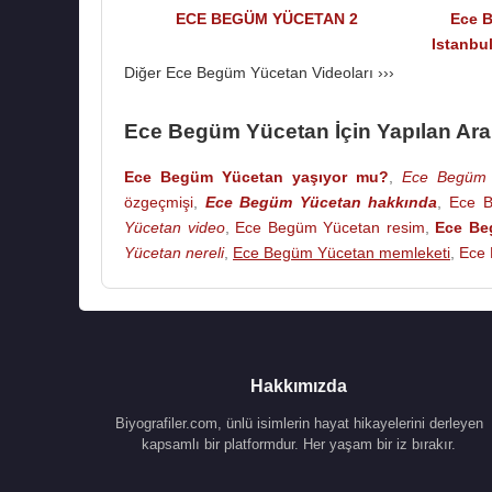
ECE BEGÜM YÜCETAN 2
Ece B
Istanbu
Diğer Ece Begüm Yücetan Videoları ›››
Ece Begüm Yücetan İçin Yapılan Ar
Ece Begüm Yücetan yaşıyor mu?
,
Ece Begüm Y
özgeçmişi
,
Ece Begüm Yücetan hakkında
,
Ece B
Yücetan video
,
Ece Begüm Yücetan resim
,
Ece Be
Yücetan nereli
,
Ece Begüm Yücetan memleketi
,
Ece 
Hakkımızda
Biyografiler.com, ünlü isimlerin hayat hikayelerini derleyen
kapsamlı bir platformdur. Her yaşam bir iz bırakır.