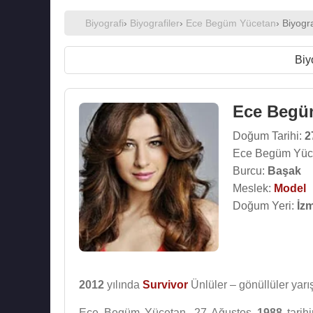
Biyografi
›
Biyografiler
›
Ece Begüm Yücetan
› Biyogra
Biy
Ece Begü
Doğum Tarihi:
2
Ece Begüm Yüce
Burcu:
Başak
Meslek:
Model
Doğum Yeri:
İzm
2012
yılında
Survivor
Ünlüler – gönüllüler yarış
Ece Begüm Yücetan, 27 Ağustos
1988
tarih