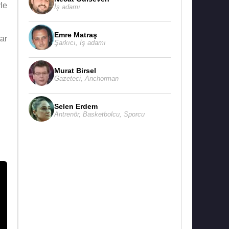
yle
İş adamı
Emre Matraş
ar
Şarkıcı
,
İş adamı
Murat Birsel
Gazeteci
,
Anchorman
Selen Erdem
Antrenör
,
Basketbolcu
,
Sporcu