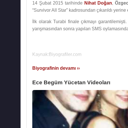
14 Şubat 2015 tarihinde
Nihat Doğan
,
Özgec
“Survivor All Star” kadrosundan çıkarıldı yerine
İlk olarak Turabi finale çıkmayı garantilemiş
yarışmasından sonra yapılan SMS oylamasınd
Kaynak:Biyografiler.com
Biyografinin devamı ››
Ece Begüm Yücetan Videoları