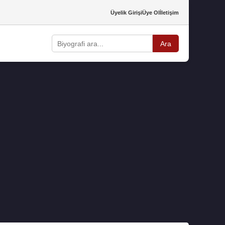
Üyelik Girişi
Üye Ol
İletişim
Ara