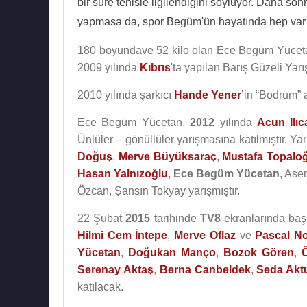
bir süre tenisle ilgilendiğini söylüyor. Daha so
yapmasa da, spor Begüm'ün hayatında hep var
180 boyundave 52 kilo olan Ece Begüm Yücet
2009 yılında
Kıbrıs
'ta yapılan Barış Güzeli Yarı
2010 yılında şarkıcı
Hande Yener
’in “Bodrum” a
Ece Begüm Yücetan,
2012
yılında
Acun Ilıca
Ünlüler – gönüllüler yarışmasına katılmıştır. 
Doğuş
,
Merve Büyüksaraç
,
Mustafa Topalo
Hasan Yalnızoğlu
,
Ece Begüm Yücetan
, Ase
Özcan, Şansın Tokyay yarışmıştır.
22 Şubat
2015
tarihinde
TV8
ekranlarında baş
Hilmi Cem İntepe
,
Merve Oflaz
ve
Pascal N
Yücetan
,
Doğukan Manço
,
Bozok Gören
,
Serenay Aktaş
,
Berna Canbeldek
,
Seda Akt
katılacak.