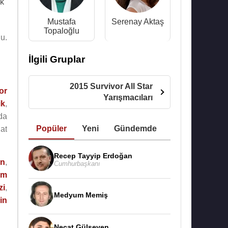
ak
Mustafa
Serenay Aktaş
Topaloğlu
du.
İlgili Gruplar
2015 Survivor All Star
or
Yarışmacıları
ik
,
da
Popüler
Yeni
Gündemde
at
Recep Tayyip Erdoğan
an
,
Cumhurbaşkanı
üm
zi
,
Medyum Memiş
in
Necat Gülseven