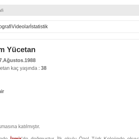
fi
ografi
Videolar
İstatistik
m Yücetan
7.Ağustos.1988
tan kaç yaşında :
38
ir
masına katılmıştır.
inde
İzmir
’de doğmuştur. İlk okulu Özel Türk Kolejinde okuy