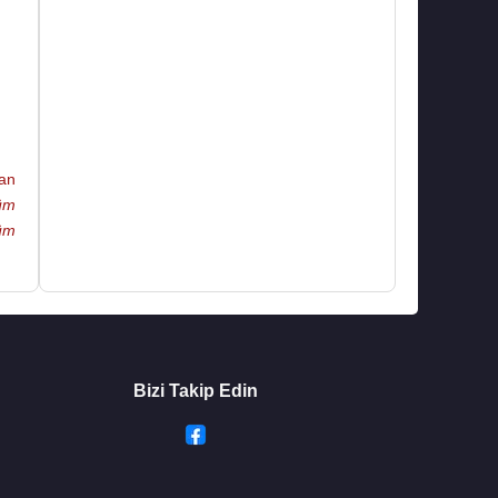
an
üm
üm
Bizi Takip Edin