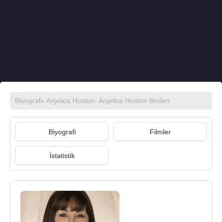
Biyografi
›
Anjelica Huston
›
Anjelica Huston filmleri
Biyografi
Filmler
İstatistik