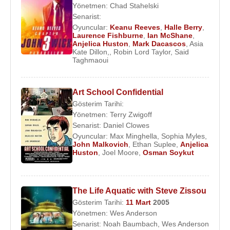
Yönetmen:
Chad Stahelski
Senarist:
Oyuncular:
Keanu Reeves
,
Halle Berry
,
Laurence Fishburne
,
Ian McShane
,
Anjelica Huston
,
Mark Dacascos
,
Asia
Kate Dillon,
,
Robin Lord Taylor
,
Said
Taghmaoui
Art School Confidential
Gösterim Tarihi:
Yönetmen:
Terry Zwigoff
Senarist:
Daniel Clowes
Oyuncular:
Max Minghella
,
Sophia Myles
,
John Malkovich
,
Ethan Suplee
,
Anjelica
Huston
,
Joel Moore
,
Osman Soykut
The Life Aquatic with Steve Zissou
Gösterim Tarihi:
11 Mart
2005
Yönetmen:
Wes Anderson
Senarist:
Noah Baumbach
,
Wes Anderson