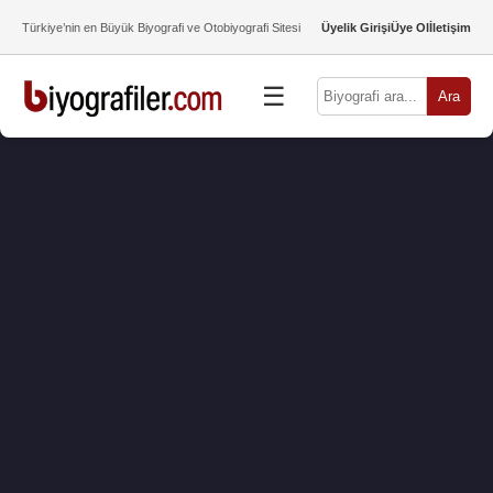
Türkiye’nin en Büyük Biyografi ve Otobiyografi Sitesi
Üyelik Girişi
Üye Ol
İletişim
☰
Ara