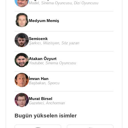
Model
,
Sinema Oyuncusu
,
Dizi Oyuncusu
Medyum Memiş
Semicenk
Şarkıcı
,
Müzisyen
,
Söz yazarı
Atakan Özyurt
Youtuber
,
Sinema Oyuncusu
İmran Han
Başbakan
,
Sporcu
Murat Birsel
Gazeteci
,
Anchorman
Bugün yükselen isimler