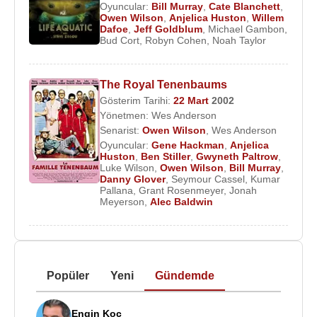
Oyuncular:
Bill Murray
,
Cate Blanchett
,
Owen Wilson
,
Anjelica Huston
,
Willem
Dafoe
,
Jeff Goldblum
,
Michael Gambon
,
Bud Cort
,
Robyn Cohen
,
Noah Taylor
The Royal Tenenbaums
Gösterim Tarihi:
22 Mart
2002
Yönetmen:
Wes Anderson
Senarist:
Owen Wilson
,
Wes Anderson
Oyuncular:
Gene Hackman
,
Anjelica
Huston
,
Ben Stiller
,
Gwyneth Paltrow
,
Luke Wilson
,
Owen Wilson
,
Bill Murray
,
Danny Glover
,
Seymour Cassel
,
Kumar
Pallana
,
Grant Rosenmeyer
,
Jonah
Meyerson
,
Alec Baldwin
Popüler
Yeni
Gündemde
Engin Koç