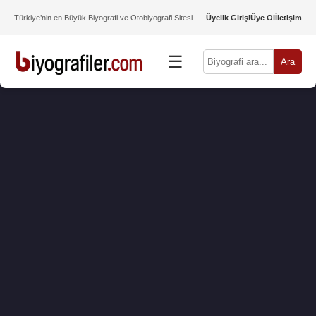
Türkiye’nin en Büyük Biyografi ve Otobiyografi Sitesi
Üyelik Girişi
Üye Ol
İletişim
☰
Ara