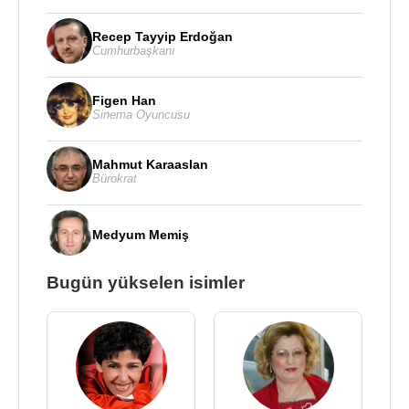
Recep Tayyip Erdoğan
Cumhurbaşkanı
Figen Han
Sinema Oyuncusu
Mahmut Karaaslan
Bürokrat
Medyum Memiş
Bugün yükselen isimler