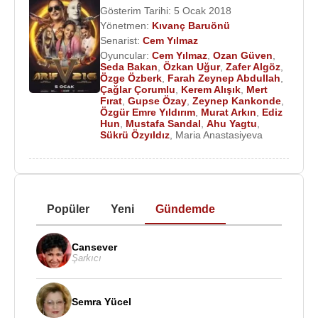
Gösterim Tarihi: 5 Ocak 2018
Yönetmen:
Kıvanç Baruönü
Senarist:
Cem Yılmaz
Oyuncular:
Cem Yılmaz
,
Ozan Güven
,
Seda Bakan
,
Özkan Uğur
,
Zafer Algöz
,
Özge Özberk
,
Farah Zeynep Abdullah
,
Çağlar Çorumlu
,
Kerem Alışık
,
Mert
Fırat
,
Gupse Özay
,
Zeynep Kankonde
,
Özgür Emre Yıldırım
,
Murat Arkın
,
Ediz
Hun
,
Mustafa Sandal
,
Ahu Yagtu
,
Sükrü Özyıldız
,
Maria Anastasiyeva
Popüler
Yeni
Gündemde
Cansever
Şarkıcı
Semra Yücel