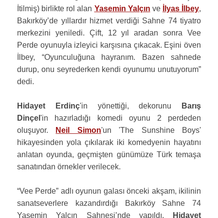
İtilmiş) birlikte rol alan
Yasemin Yalçın
ve
İlyas İlbey
,
Bakırköy’de yıllardır hizmet verdiği Sahne 74 tiyatro
merkezini yeniledi. Çift, 12 yıl aradan sonra Vee
Perde oyunuyla izleyici karşısına çıkacak. Eşini öven
İlbey, “Oyunculuğuna hayranım. Bazen sahnede
durup, onu seyrederken kendi oyunumu unutuyorum”
dedi.
Hidayet Erdinç
'in yönettiği, dekorunu
Barış
Dinçel
'in hazırladığı komedi oyunu 2 perdeden
oluşuyor.
Neil Simon
'un 'The Sunshine Boys'
hikayesinden yola çıkılarak iki komedyenin hayatını
anlatan oyunda, geçmişten günümüze Türk temaşa
sanatından örnekler verilecek.
“Vee Perde” adlı oyunun galası önceki akşam, ikilinin
sanatseverlere kazandırdığı Bakırköy Sahne 74
Yasemin Yalçın Sahnesi’nde yapıldı.
Hidayet