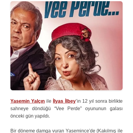
Yasemin Yalçın
ile
İlyas İlbey
’in 12 yıl sonra birlikte
sahneye döndüğü “Vee Perde” oyununun galası
önceki gün yapıldı.
Bir döneme damga vuran Yasemince'de (Kakılmış ile