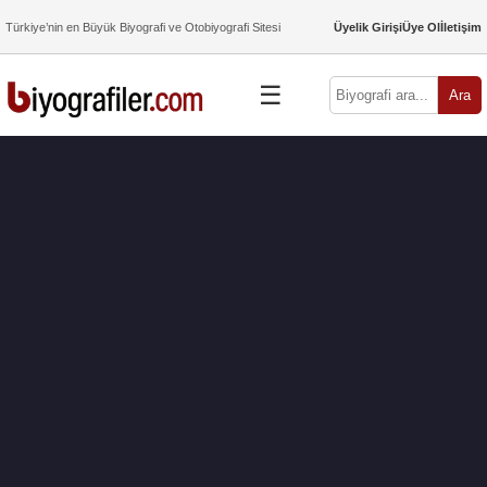
Türkiye’nin en Büyük Biyografi ve Otobiyografi Sitesi
Üyelik Girişi
Üye Ol
İletişim
☰
Ara