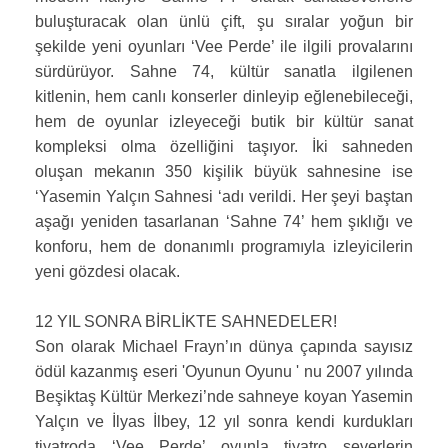
buluşturacak olan ünlü çift, şu sıralar yoğun bir
şekilde yeni oyunları ‘Vee Perde’ ile ilgili provalarını
sürdürüyor. Sahne 74, kültür sanatla ilgilenen
kitlenin, hem canlı konserler dinleyip eğlenebileceği,
hem de oyunlar izleyeceği butik bir kültür sanat
kompleksi olma özelliğini taşıyor. İki sahneden
oluşan mekanın 350 kişilik büyük sahnesine ise
‘Yasemin Yalçın Sahnesi ‘adı verildi. Her şeyi baştan
aşağı yeniden tasarlanan ‘Sahne 74’ hem şıklığı ve
konforu, hem de donanımlı programıyla izleyicilerin
yeni gözdesi olacak.
12 YIL SONRA BİRLİKTE SAHNEDELER!
Son olarak Michael Frayn’ın dünya çapında sayısız
ödül kazanmış eseri 'Oyunun Oyunu ' nu 2007 yılında
Beşiktaş Kültür Merkezi’nde sahneye koyan Yasemin
Yalçın ve İlyas İlbey, 12 yıl sonra kendi kurdukları
tiyatroda ‘Vee Perde’ oyunla tiyatro severlerin