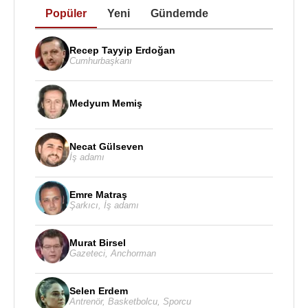
Popüler
Yeni
Gündemde
Recep Tayyip Erdoğan
Cumhurbaşkanı
Medyum Memiş
Necat Gülseven
İş adamı
Emre Matraş
Şarkıcı
,
İş adamı
Murat Birsel
Gazeteci
,
Anchorman
Selen Erdem
Antrenör
,
Basketbolcu
,
Sporcu