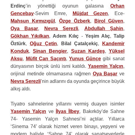
Erdinç
’in yönettiği oyunun galasına
Orhan
Gencebay
-Sevim Emre,
Müjdat Gezen
, Ece-
Mahsun Kırmızıgül
,
Özge Özberk
,
Birol Güven
,
Oya Başar
,
Nevra Serezli
,
Abdullah Şahin
,
Gökhan Yıkılkan
,
Adem Kılıç
-
Yeşim Alıç
,
Talip
Öztürk
,
Oğuz Çetin
,
Bilal Çatalçekiç
,
Kandemir
Konduk
,
Sinan Bengier
,
Suzan Kardeş
,
Yüksel
Aksu
,
Müfit Can Saçıntı
,
Yunus Günçe
gibi sanat
dünyasının birçok ünlü ismi katıldı.
Yasemin Yalçın
,
orijinal metinde olmamasına rağmen
Oya Başar
ve
Nevra Serezli
’nin adlarını da oyunda geçirince büyük
alkış aldı.
Tiyatro sahnelerine yıllarını vermiş duayen isimler
Yasemin Yalçın
ve
İlyas İlbey
, Bakırköy’de Sahne
74- Yasemin Yalçın Sahnesi’ni açtılar. Yıllarca
‘Sinema 74’ olarak hizmet veren binayı, yepyeni ve
modern haliyle ‘Sahne 74’ olarak sanatseverlerle