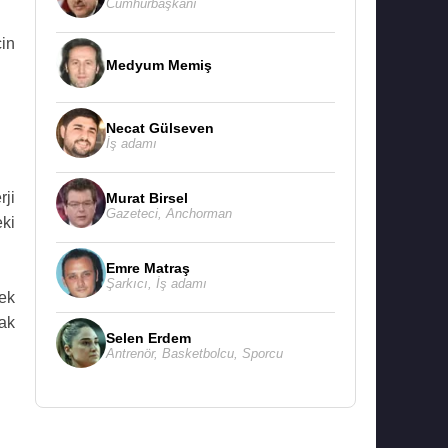
Cumhurbaşkanı
çin
Medyum Memiş
Necat Gülseven
İş adamı
rji
Murat Birsel
Gazeteci
,
Anchorman
ki
Emre Matraş
Şarkıcı
,
İş adamı
rek
mak
Selen Erdem
Antrenör
,
Basketbolcu
,
Sporcu