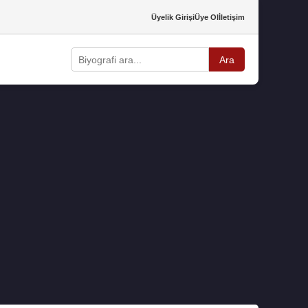
Üyelik Girişi
Üye Ol
İletişim
Ara