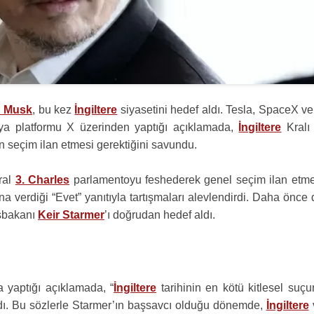
n Musk
, bu kez
İngiltere
siyasetini hedef aldı. Tesla, SpaceX v
dya platformu X üzerinden yaptığı açıklamada,
İngiltere
Kral
n seçim ilan etmesi gerektiğini savundu.
Kral
3. Charles
parlamentoyu feshederek genel seçim ilan etmel
verdiği “Evet” yanıtıyla tartışmaları alevlendirdi. Daha önce 
bakanı
Keir Starmer
’ı doğrudan hedef aldı.
 yaptığı açıklamada, “
İngiltere
tarihinin en kötü kitlesel suçu
llandı. Bu sözlerle Starmer’ın başsavcı olduğu dönemde,
İngiltere