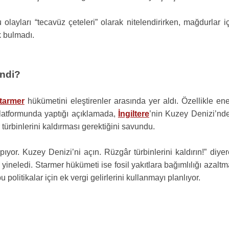
u olayları “tecavüz çeteleri” olarak nitelendirirken, mağdurlar i
k bulmadı.
endi?
tarmer
hükümetini eleştirenler arasında yer aldı. Özellikle ene
atformunda yaptığı açıklamada,
İngiltere
’nin Kuzey Denizi’nde
 türbinlerini kaldırması gerektiğini savundu.
yor. Kuzey Denizi’ni açın. Rüzgâr türbinlerini kaldırın!” diye
u yineledi. Starmer hükümeti ise fosil yakıtlara bağımlılığı azalt
u politikalar için ek vergi gelirlerini kullanmayı planlıyor.