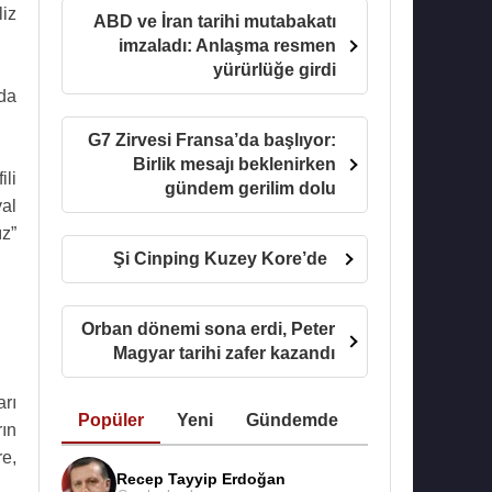
liz
ABD ve İran tarihi mutabakatı
imzaladı: Anlaşma resmen
yürürlüğe girdi
da
G7 Zirvesi Fransa’da başlıyor:
Birlik mesajı beklenirken
li
gündem gerilim dolu
yal
ız”
Şi Cinping Kuzey Kore’de
Orban dönemi sona erdi, Peter
Magyar tarihi zafer kazandı
rı
Popüler
Yeni
Gündemde
ın
e,
Recep Tayyip Erdoğan