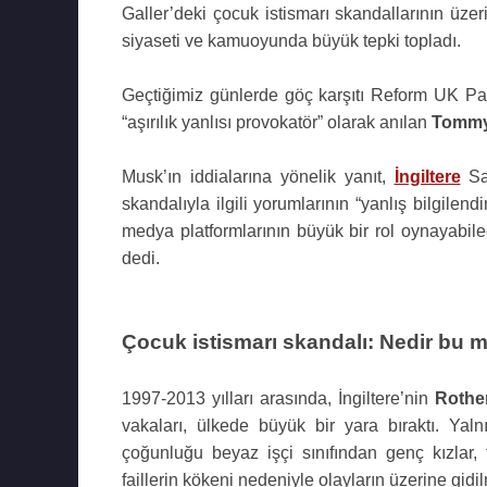
Galler’deki çocuk istismarı skandallarının üzeri
siyaseti ve kamuoyunda büyük tepki topladı.
Geçtiğimiz günlerde göç karşıtı Reform UK Part
“aşırılık yanlısı provokatör” olarak anılan
Tommy
Musk’ın iddialarına yönelik yanıt,
İngiltere
Sa
skandalıyla ilgili yorumlarının “yanlış bilgile
medya platformlarının büyük bir rol oynayabil
dedi.
Çocuk istismarı skandalı: Nedir bu 
1997-2013 yılları arasında, İngiltere’nin
Rothe
vakaları, ülkede büyük bir yara bıraktı. Yal
çoğunluğu beyaz işçi sınıfından genç kızlar, 
faillerin kökeni nedeniyle olayların üzerine gidi