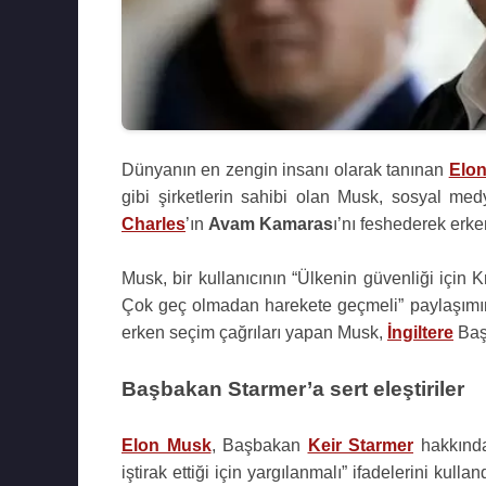
Dünyanın en zengin insanı olarak tanınan
Elo
gibi şirketlerin sahibi olan Musk, sosyal me
Charles
’ın
Avam Kamaras
ı’nı feshederek erke
Musk, bir kullanıcının “Ülkenin güvenliği için 
Çok geç olmadan harekete geçmeli” paylaşımına 
erken seçim çağrıları yapan Musk,
İngiltere
Baş
Başbakan Starmer’a sert eleştiriler
Elon Musk
, Başbakan
Keir Starmer
hakkında
iştirak ettiği için yargılanmalı” ifadelerini ku