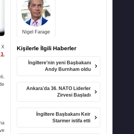
Nigel Farage
e X
Kişilerle İlgili Haberler
ı
3.
İngiltere'nin yeni Başbakanı
Andy Burnham oldu
i.
de
Ankara’da 36. NATO Liderler
Zirvesi Başladı
İngiltere Başbakanı Keir
Starmer istifa etti
na
ve