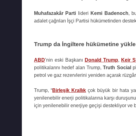
Muhafazakâr Parti
lideri
Kemi Badenoch
, b
adalet çağrıları İşçi Partisi hükümetinden deste
Trump da İngiltere hükümetine yükl
ABD
’nin eski Başkanı
Donald Trump
,
Keir S
politikalarını hedef alan Trump,
Truth Social
pl
petrol ve gaz rezervlerini yeniden açarak rüzgâr
Trump, “
Birleşik Krallık
çok büyük bir hata yapı
yenilenebilir enerji politikalarına karşı duruşun
için yenilenebilir enerjiye geçişi destekliyor ve b