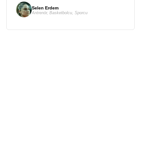
Selen Erdem
Antrenör
,
Basketbolcu
,
Sporcu