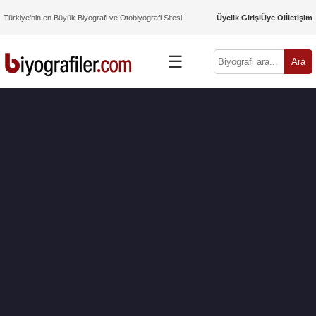
Türkiye’nin en Büyük Biyografi ve Otobiyografi Sitesi
Üyelik Girişi
Üye Ol
İletişim
☰
Ara