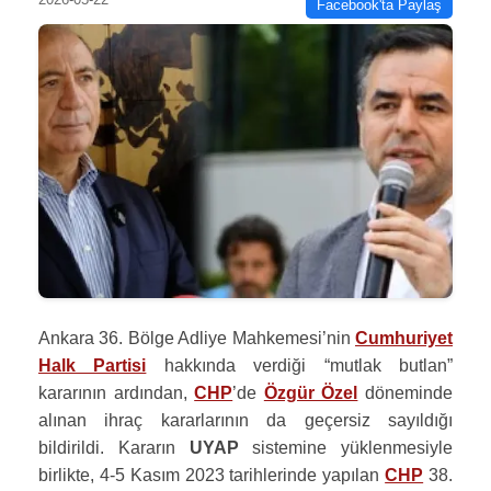
Facebook'ta Paylaş
Ankara 36. Bölge Adliye Mahkemesi’nin
Cumhuriyet
Halk Partisi
hakkında verdiği “mutlak butlan”
kararının ardından,
CHP
’de
Özgür Özel
döneminde
alınan ihraç kararlarının da geçersiz sayıldığı
bildirildi. Kararın
UYAP
sistemine yüklenmesiyle
birlikte, 4-5 Kasım 2023 tarihlerinde yapılan
CHP
38.