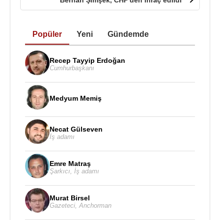
Berhan Şimşek, CHP'den ihraç edildi
Popüler
Yeni
Gündemde
Recep Tayyip Erdoğan
Cumhurbaşkanı
Medyum Memiş
Necat Gülseven
İş adamı
Emre Matraş
Şarkıcı
,
İş adamı
Murat Birsel
Gazeteci
,
Anchorman