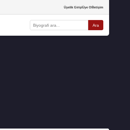
Üyelik Girişi
Üye Ol
İletişim
Ara