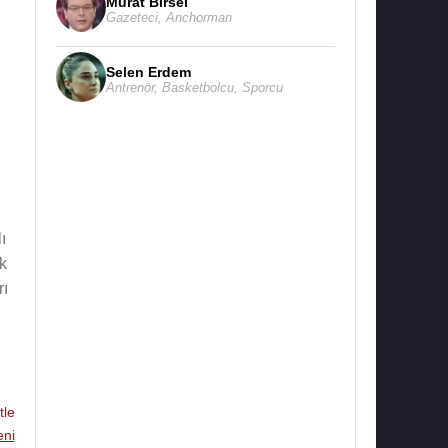
Murat Birsel
Gazeteci
,
Anchorman
Selen Erdem
Antrenör
,
Basketbolcu
,
Sporcu
ı
ak
rı
le
eni