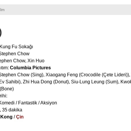
ilm
)
 Kung Fu Sokağı
Stephen Chow
ephen Chow
,
Xin Huo
ıtım:
Columbia Pictures
Stephen Chow
(Sing),
Xiaogang Feng
(Crocodile (Çete Lideri)),
Ev Sahibi),
Zhi Hua Dong
(Donut),
Siu-Lung Leung
(Sum),
Kwo
(Bone)
ihi:
Komedi / Fantastik / Aksiyon
, 35 dakika
 Kong
/
Çin