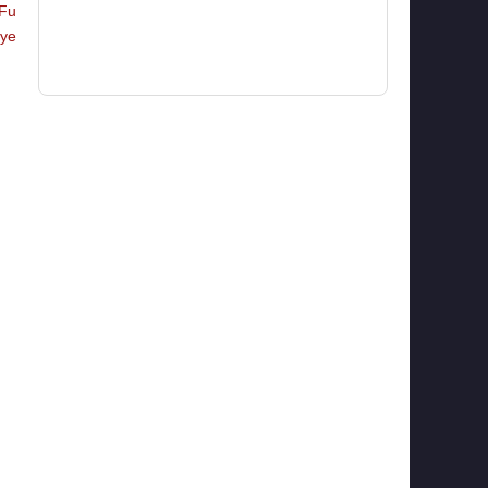
Fu
aye