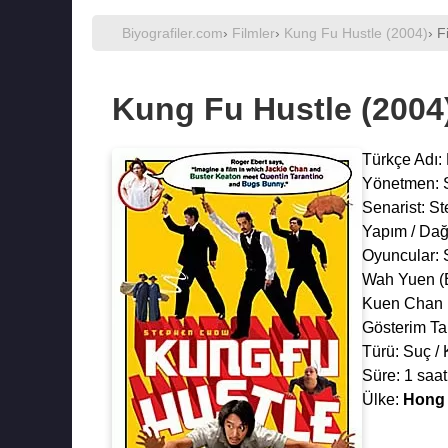
Biyografiler.com
›
Filmler
›
Kung Fu Hustle (2004)
› F
Kung Fu Hustle (2004
Türkçe Adı:
Yönetmen:
Senarist:
St
Yapım / Dağ
Oyuncular:
Wah Yuen
(
Kuen Chan
Gösterim Tar
Türü: Suç / 
Süre: 1 saat
Ülke:
Hong