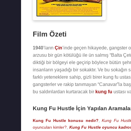
Film Özeti
1940
’ların
Çin
’inde geçen hikayede, gangster ol
arzusu bir gün kötülüğü ile ün salmış “Balta Çet
diktiği bir bölgeyi ele geçirip böylece bütün şe
insanların yaşadığı bir sokaktır. Ve bu sokağın s
farklı yeteneklere sahip, gizli birer kung fu ust
gangsterler ve rakip tanımayan “Canavar”la baş
bu saldırılardan kurtaracak bir
kung fu
ustası va
Kung Fu Hustle İçin Yapılan Aramala
Kung Fu Hustle konusu nedir?
,
Kung Fu Hustle
oyuncuları kimler?
,
Kung Fu Hustle oyuncu kadro