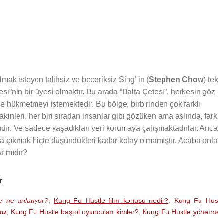
mak isteyen talihsiz ve beceriksiz Sing’ in (
Stephen Chow
) tek
esi”nin bir üyesi olmaktır. Bu arada “Balta Çetesi”, herkesin göz
hre hükmetmeyi istemektedir. Bu bölge, birbirinden çok farklı
akinleri, her biri sıradan insanlar gibi gözüken ama aslında, farkl
asıdır. Ve sadece yaşadıkları yeri korumaya çalışmaktadırlar. Anc
a çıkmak hiçte düşündükleri kadar kolay olmamıştır. Acaba onla
r mıdır?
r
 ne anlatıyor?
,
Kung Fu Hustle film konusu nedir?
,
Kung Fu Hust
su
,
Kung Fu Hustle başrol oyuncuları kimler?
,
Kung Fu Hustle yönetm