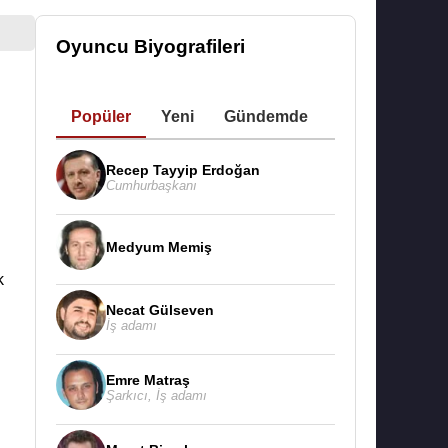
Oyuncu Biyografileri
Popüler
Yeni
Gündemde
Recep Tayyip Erdoğan
Cumhurbaşkanı
Medyum Memiş
k
Necat Gülseven
İş adamı
Emre Matraş
Şarkıcı
,
İş adamı