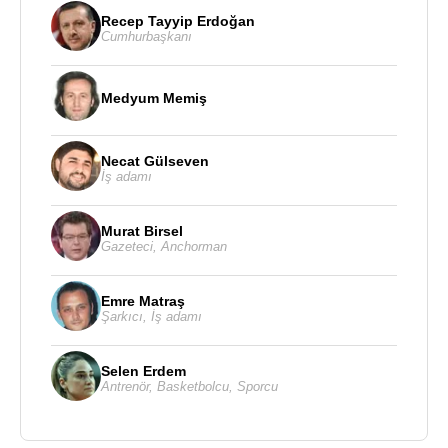
Recep Tayyip Erdoğan
Cumhurbaşkanı
Medyum Memiş
Necat Gülseven
İş adamı
Murat Birsel
Gazeteci
,
Anchorman
Emre Matraş
Şarkıcı
,
İş adamı
Selen Erdem
Antrenör
,
Basketbolcu
,
Sporcu