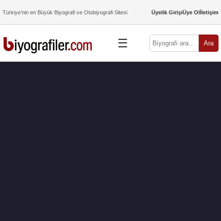
Türkiye’nin en Büyük Biyografi ve Otobiyografi Sitesi
Üyelik Girişi
Üye Ol
İletişim
☰
Ara