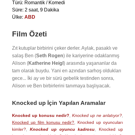
Türü: Romantik / Komedi
Süre: 2 saat, 9 Dakika
Ülke:
ABD
Film Özeti
Zıt kutuplar birbirini çeker derler. Aylak, pasaklı ve
salaş Ben (
Seth Rogen
) ile kariyerine odaklanmış
Alison (
Katherine Heigl
) arasında yaşananlar da
tam olarak buydu. Yani en azından sarhoş oldukları
gece... İki ay ve bir sürü gebelik testinden sonra,
Alison ve Ben birbirlerini tanımaya başlıyacak.
Knocked up İçin Yapılan Aramalar
Knocked up konusu nedir?
,
Knocked up ne anlatıyor?
,
Knocked up film konusu nedir?
,
Knocked up oyuncuları
kimler?
,
Knocked up oyuncu kadrosu
,
Knocked up