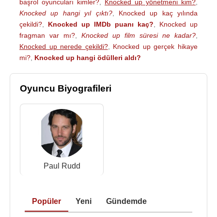
başrol oyuncuları kimler?
,
Knocked up yönetmeni kim?
,
Knocked up hangi yıl çıktı?
,
Knocked up kaç yılında
çekildi?
,
Knocked up IMDb puanı kaç?
,
Knocked up
fragman var mı?
,
Knocked up film süresi ne kadar?
,
Knocked up nerede çekildi?
,
Knocked up gerçek hikaye
mi?
,
Knocked up hangi ödülleri aldı?
Oyuncu Biyografileri
Paul Rudd
Popüler
Yeni
Gündemde