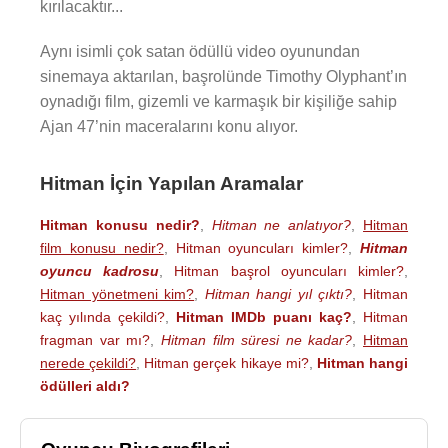
kırılacaktır...
Aynı isimli çok satan ödüllü video oyunundan
sinemaya aktarılan, başrolünde Timothy Olyphant’ın
oynadığı film, gizemli ve karmaşık bir kişiliğe sahip
Ajan 47’nin maceralarını konu alıyor.
Hitman İçin Yapılan Aramalar
Hitman konusu nedir?
,
Hitman ne anlatıyor?
,
Hitman
film konusu nedir?
,
Hitman oyuncuları kimler?
,
Hitman
oyuncu kadrosu
,
Hitman başrol oyuncuları kimler?
,
Hitman yönetmeni kim?
,
Hitman hangi yıl çıktı?
,
Hitman
kaç yılında çekildi?
,
Hitman IMDb puanı kaç?
,
Hitman
fragman var mı?
,
Hitman film süresi ne kadar?
,
Hitman
nerede çekildi?
,
Hitman gerçek hikaye mi?
,
Hitman hangi
ödülleri aldı?