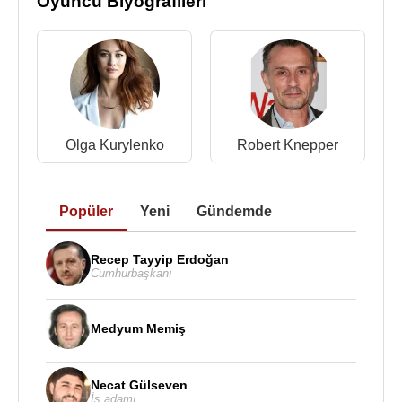
Oyuncu Biyografileri
Olga Kurylenko
Robert Knepper
Popüler
Yeni
Gündemde
Recep Tayyip Erdoğan
Cumhurbaşkanı
Medyum Memiş
Necat Gülseven
İş adamı