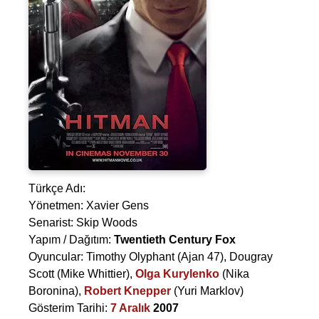
Türkçe Adı:
Yönetmen:
Xavier Gens
Senarist:
Skip Woods
Yapım / Dağıtım:
Twentieth Century Fox
Oyuncular:
Timothy Olyphant
(Ajan 47),
Dougray
Scott
(Mike Whittier),
Olga Kurylenko
(Nika
Boronina),
Robert Knepper
(Yuri Marklov)
Gösterim Tarihi:
7 Aralık
2007