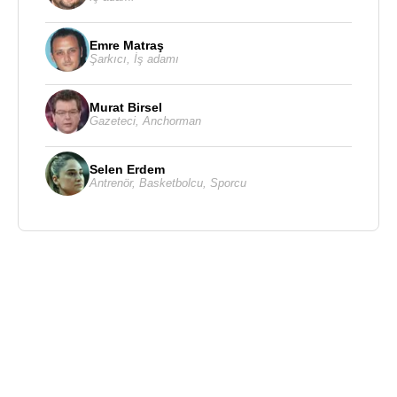
Emre Matraş
Şarkıcı
,
İş adamı
Murat Birsel
Gazeteci
,
Anchorman
Selen Erdem
Antrenör
,
Basketbolcu
,
Sporcu