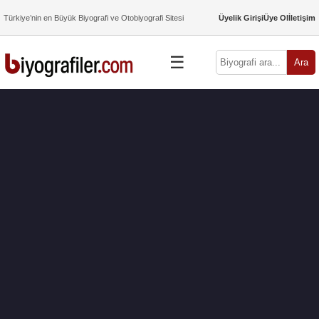
Türkiye’nin en Büyük Biyografi ve Otobiyografi Sitesi
Üyelik Girişi
Üye Ol
İletişim
☰
Ara