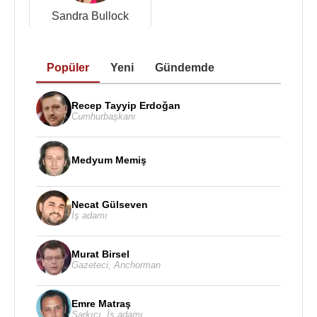
Sandra Bullock
Popüler
Yeni
Gündemde
Recep Tayyip Erdoğan
Cumhurbaşkanı
Medyum Memiş
Necat Gülseven
İş adamı
Murat Birsel
Gazeteci
,
Anchorman
Emre Matraş
Şarkıcı
,
İş adamı