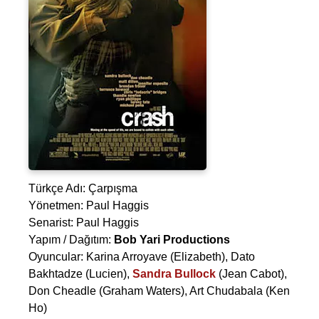
Türkçe Adı: Çarpışma
Yönetmen:
Paul Haggis
Senarist:
Paul Haggis
Yapım / Dağıtım:
Bob Yari Productions
Oyuncular:
Karina Arroyave
(Elizabeth),
Dato
Bakhtadze
(Lucien),
Sandra Bullock
(Jean Cabot),
Don Cheadle
(Graham Waters),
Art Chudabala
(Ken
Ho)