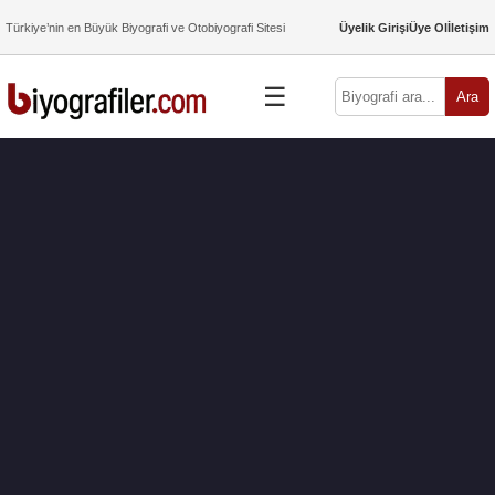
Türkiye’nin en Büyük Biyografi ve Otobiyografi Sitesi
Üyelik Girişi
Üye Ol
İletişim
☰
Ara