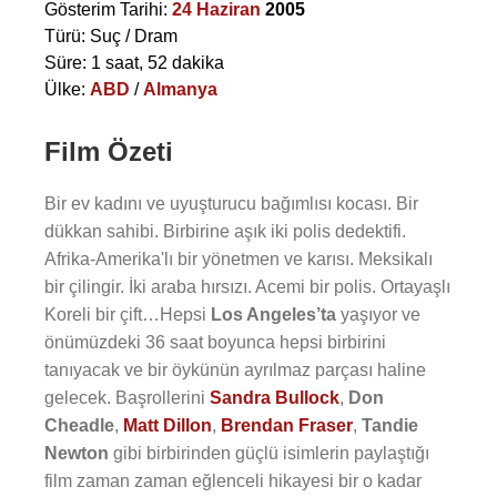
Gösterim Tarihi:
24 Haziran
2005
Türü: Suç / Dram
Süre: 1 saat, 52 dakika
Ülke:
ABD
/
Almanya
Film Özeti
Bir ev kadını ve uyuşturucu bağımlısı kocası. Bir
dükkan sahibi. Birbirine aşık iki polis dedektifi.
Afrika-Amerika'lı bir yönetmen ve karısı. Meksikalı
bir çilingir. İki araba hırsızı. Acemi bir polis. Ortayaşlı
Koreli bir çift…Hepsi
Los Angeles’ta
yaşıyor ve
önümüzdeki 36 saat boyunca hepsi birbirini
tanıyacak ve bir öykünün ayrılmaz parçası haline
gelecek. Başrollerini
Sandra Bullock
,
Don
Cheadle
,
Matt Dillon
,
Brendan Fraser
,
Tandie
Newton
gibi birbirinden güçlü isimlerin paylaştığı
film zaman zaman eğlenceli hikayesi bir o kadar