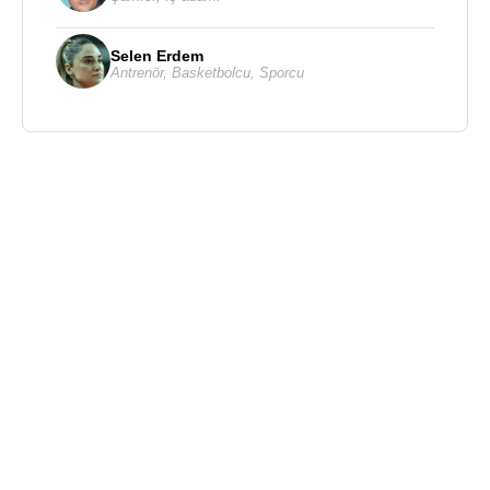
Selen Erdem
Antrenör
,
Basketbolcu
,
Sporcu