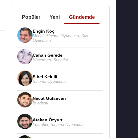
Popüler
Yeni
Gündemde
Engin Koç
Model
,
Sinema Oyuncusu
,
Dizi
Oyuncusu
Canan Gerede
Yönetmen
,
Senarist
Sibel Kekilli
Sinema Oyuncusu
Necat Gülseven
İş adamı
Atakan Özyurt
Youtuber
,
Sinema Oyuncusu