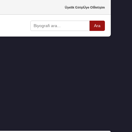
Üyelik Girişi
Üye Ol
İletişim
Ara