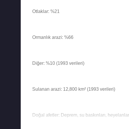
Otlaklar: %21
Ormanlık arazi: %66
Diğer: %10 (1993 verileri)
Sulanan arazi: 12,800 km² (1993 verileri)
Doğal afetler: Deprem, su baskınları, heyelanlar,