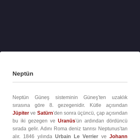
Neptün
Neptün Güneş sisteminin Güneş'ten uzaklık
sırasına göre 8. gezegenidir. Kütle açısından
Jüpiter
ve
Satürn
'den sonra üçüncü, çap açısından
bu iki gezegen ve
Uranüs
'ün ardından dördüncü
sırada gelir. Adını Roma deniz tanrısı Neptunus'tan
alır. 1846 yılında
Urbain Le Verrier
ve
Johann