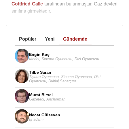
Gottfried Galle
tarafından bulunmuştur. Gaz devleri
sınıfına girmektedir.
Popüler
Yeni
Gündemde
Engin Koç
Model
,
Sinema Oyuncusu
,
Dizi Oyuncusu
Tilbe Saran
Tiyatro Oyuncusu
,
Sinema Oyuncusu
,
Dizi
Oyuncusu
,
Dublaj Sanatçısı
Murat Birsel
Gazeteci
,
Anchorman
Necat Gülseven
İş adamı