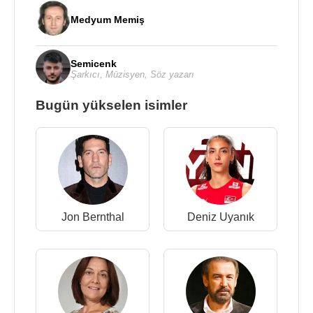
Medyum Memiş
Semicenk
Şarkıcı
,
Müzisyen
,
Söz yazarı
Bugün yükselen isimler
Jon Bernthal
Deniz Uyanık