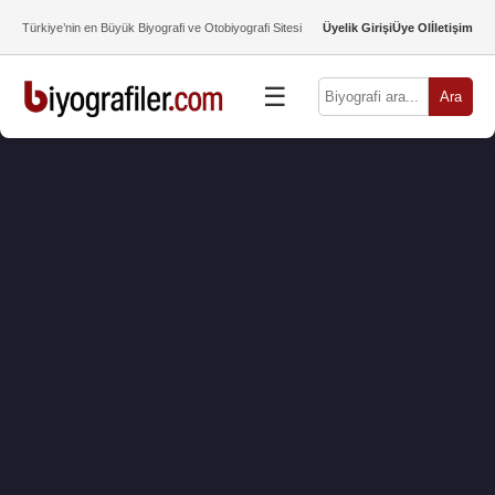
Türkiye’nin en Büyük Biyografi ve Otobiyografi Sitesi
Üyelik Girişi
Üye Ol
İletişim
☰
Ara