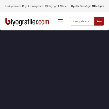
Türkiye’nin en Büyük Biyografi ve Otobiyografi Sitesi
Üyelik Girişi
Üye Ol
İletişim
☰
Ara