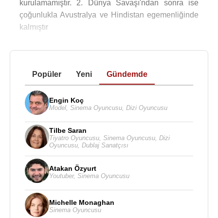
kurulamamıştır. 2. Dünya Savaşı'ndan sonra ise
çoğunlukla Avustralya ve Hindistan egemenliğinde
kalmıştır
Popüler
Yeni
Gündemde
Engin Koç
Model
,
Sinema Oyuncusu
,
Dizi Oyuncusu
Tilbe Saran
Tiyatro Oyuncusu
,
Sinema Oyuncusu
,
Dizi
Oyuncusu
,
Dublaj Sanatçısı
Atakan Özyurt
Youtuber
,
Sinema Oyuncusu
Michelle Monaghan
Sinema Oyuncusu